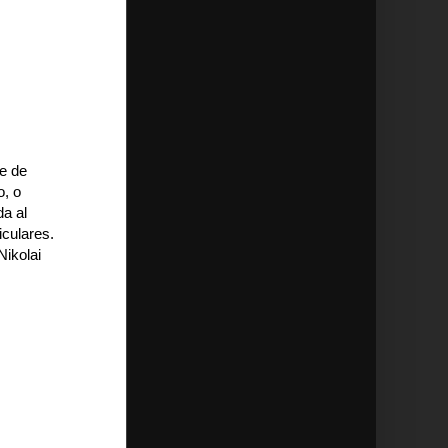
e de
o, o
da al
culares.
Nikolai