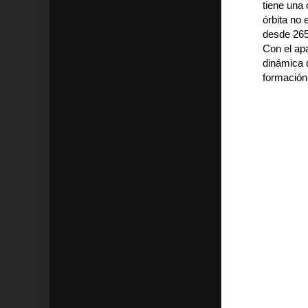
tiene una 
órbita no 
desde 265
Con el apa
dinámica d
formación 