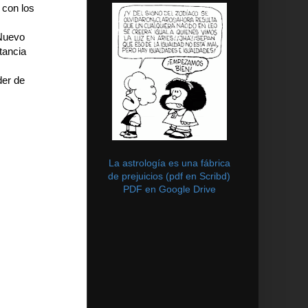
 con los
Nuevo
tancia
der de
La astrología es una fábrica
de prejuicios (pdf en Scribd)
PDF en Google Drive