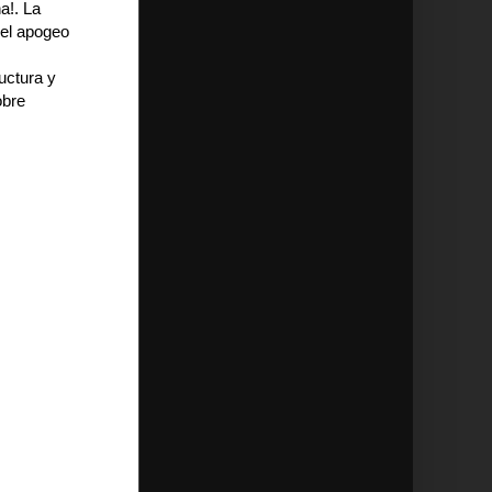
a!. La
 el apogeo
uctura y
obre