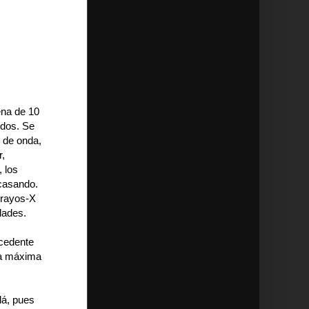
ena de 10
ndos. Se
s de onda,
r,
 los
acasando.
 rayos-X
dades.
ecedente
ta máxima
lá, pues