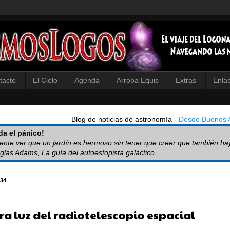
tacto
El Cielo
Agenda
Arroba Equis
Extras
Enla
Blog de noticias de astronomía -
Desde Buenos A
a el pánico!
iente ver que un jardín es hermoso sin tener que creer que también ha
glas Adams, La guía del autoestopista galáctico.
34
ra luz del radiotelescopio espacial