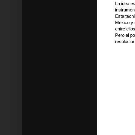
La idea e
instrumen
Esta técni
México y 
entre ello
Pero al po
resolució