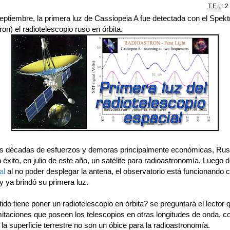
T.E.L
: 2
eptiembre, la primera luz de Cassiopeia A fue detectada con el Spekt
on) el radiotelescopio ruso en órbita.
as décadas de esfuerzos y demoras principalmente económicas, Rusi
 éxito, en julio de este año, un satélite para radioastronomía. Luego 
al
al no poder desplegar la antena, el observatorio está funcionando
y ya brindó su primera luz.
do tiene poner un radiotelescopio en órbita? se preguntará el lector
mitaciones que poseen los telescopios en otras longitudes de onda, c
n la superficie terrestre no son un óbice para la radioastronomía.