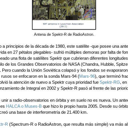
Antena de Spektr-R de RadioAstron.
o a principios de la década de 1980, este satélite -que posee una ant
ida en 27 pétalos plegables- sufrió múltiples demoras por falta de fo
eado una flota de satélites Spektr que cubrieran diferentes longitude
stilo de los Grandes Observatorios de NASA (Chandra, Hubble, Spitze
 Pero cuando la Unión Soviética colapsó y los fondos se evaporaron,
s rusos se enfocaron en la sonda Mars-94 (
Mars-96
), que terminó fr
volvió la atención de nuevo a Spektr cuya prioridad fue
Spektr-RG
, en
anzamiento de Integral en 2002 y Spektr-R pasó al frente de las priori
 unir a radio-observatorios en órbita y en suelo no es nueva. Un ant
 es
HALCA o Muses-B
que hizo lo propio hasta 2005. Desde su órbi
creó una base de interferometría de 21.400 km.
tr-R
(Spectrum-R o RadioAstron, que resulta más simple) va más al