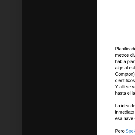
Planificad
metros div
había plan
algo al e
Compton).
científico
Y allí se 
hasta el l
La idea de
inmediato
esa nave 
Pero
Spek