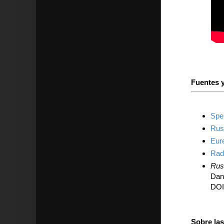
Fuentes y
Spek
Rus
Eure
Rad
Rus
Dani
DOI
Sobre la