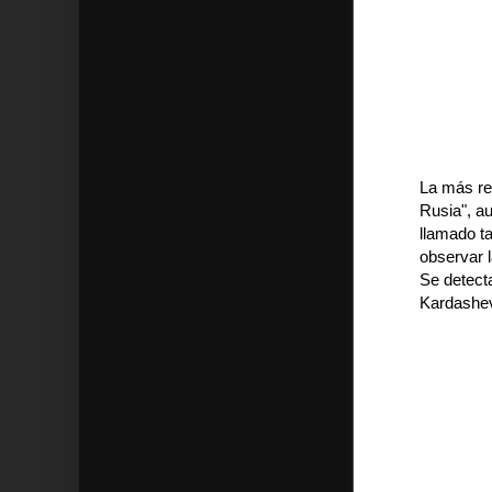
La más re
Rusia", a
llamado ta
observar 
Se detect
Kardashe