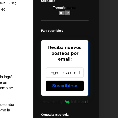
Utilidades
 min. 19 seg.
Tamaño texto:
r-R
Para suscribirse
Reciba nuevos
posteos por
email:
a logró
de un
Suscribirse
 como se
Powered by
 que sabe
omo la
Contra la astrología