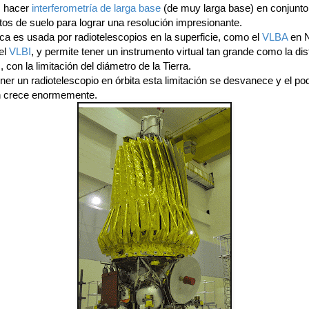
s hacer
interferometría de larga base
(de muy larga base) en conjunto
tos de suelo para lograr una resolución impresionante.
ca es usada por radiotelescopios en la superficie, como el
VLBA
en 
el
VLBI
, y permite tener un instrumento virtual tan grande como la dis
s, con la limitación del diámetro de la Tierra.
ner un radiotelescopio en órbita esta limitación se desvanece y el po
n crece enormemente.