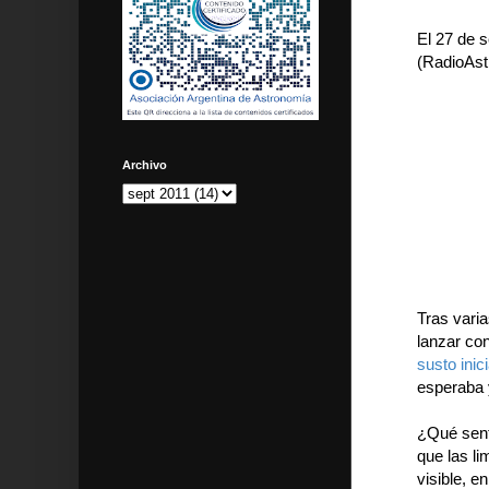
El 27 de s
(RadioAstr
Archivo
Tras vari
lanzar con
susto inici
esperaba 
¿Qué senti
que las li
visible, e