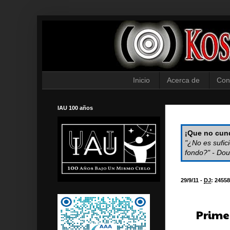
Inicio
Acerca de
Con
IAU 100 años
¡Que no cund
"¿No es sufic
fondo?" - Dou
29/9/11 -
DJ
:
24558
Prime