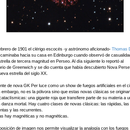
febrero de 1901 el clérigo escocés -y astrónomo aficionado-
Thomas 
caminaba hacia su casa en Edinburgo cuando observó de casualida
estrella de tercera magnitud en Perseo. Al día siguiente lo reportó al
rio de Greenwich y se dio cuenta que había descubierto Nova Persei
eva estrella del siglo XX.
nte de nova GK Per luce como un show de fuegos artificiales en el ci
n embargo, no es la pólvora sino que estas novas clásicas se origina
cataclísmicas: una gigante roja que transfiere parte de su materia a 
 danza mortal. Hay cuatro clases de novas clásicas: las rápidas, las 
ntas y las recurrentes.
as hay magnéticas y no magnéticas.
osición de imagen nos permite visualizar la analogía con los fuegos