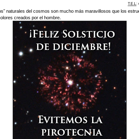
T.E.L
:
os" naturales del cosmos son mucho más maravillosos que los estr
colores creados por el hombre.