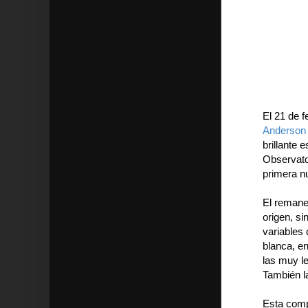
El 21 de 
Anderson
brillante 
Observato
primera nu
El remane
origen, si
variables 
blanca, en
las muy le
También l
Esta comp