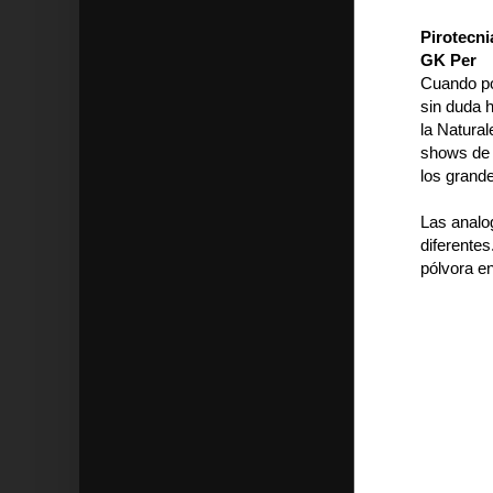
Pirotecni
GK Per
Cuando po
sin duda 
la Natural
shows de 
los grande
Las analo
diferentes
pólvora e