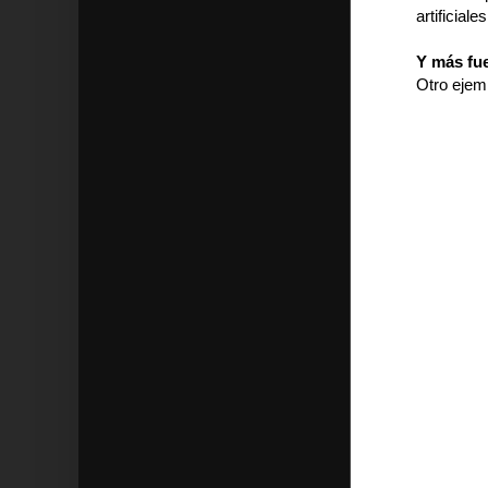
artificial
Y más fue
Otro ejemp