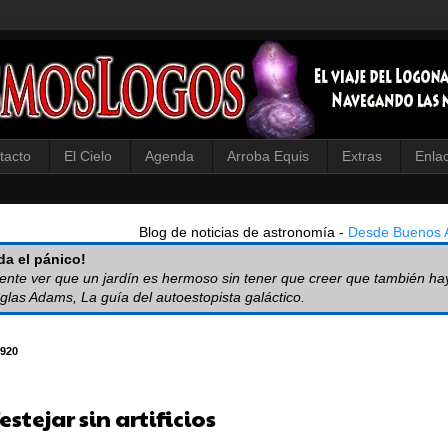
tacto
El Cielo
Agenda
Arroba Equis
Extras
Enla
Blog de noticias de astronomía -
Desde Buenos A
a el pánico!
iente ver que un jardín es hermoso sin tener que creer que también ha
glas Adams, La guía del autoestopista galáctico.
920
estejar sin artificios