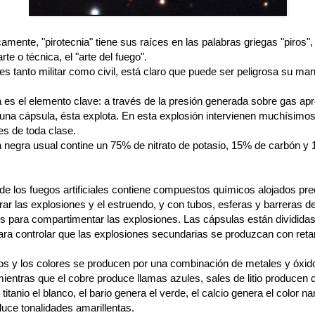
amente, "pirotecnia" tiene sus raíces en las palabras griegas "piros",
rte o técnica, el "arte del fuego".
es tanto militar como civil, está claro que puede ser peligrosa su man
a es el elemento clave: a través de la presión generada sobre gas ap
 una cápsula, ésta explota. En esta explosión intervienen muchísimo
es de toda clase.
a negra usual contine un 75% de nitrato de potasio, 15% de carbón y
r de los fuegos artificiales contiene compuestos químicos alojados p
ar las explosiones y el estruendo, y con tubos, esferas y barreras d
os para compartimentar las explosiones. Las cápsulas están divididas
ara controlar que las explosiones secundarias se produzcan con reta
os y los colores se producen por una combinación de metales y óxid
ientras que el cobre produce llamas azules, sales de litio producen c
 titanio el blanco, el bario genera el verde, el calcio genera el color na
uce tonalidades amarillentas.