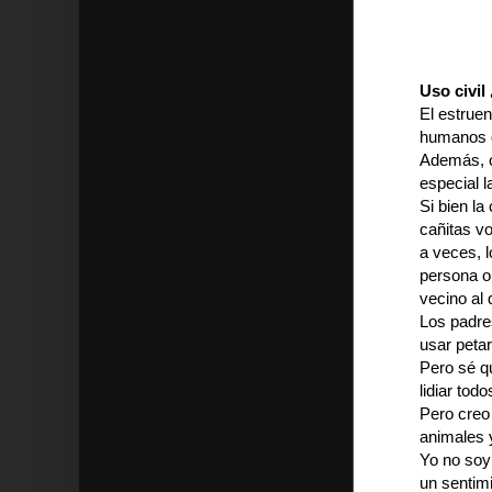
Uso civil
El estruen
humanos q
Además, c
especial l
Si bien la
cañitas v
a veces, l
persona o 
vecino al 
Los padre
usar petar
Pero sé q
lidiar todo
Pero creo 
animales y
Yo no soy
un sentimi