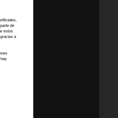
ificiales,
parte de
ar estos
 gracias a
iones
 hay