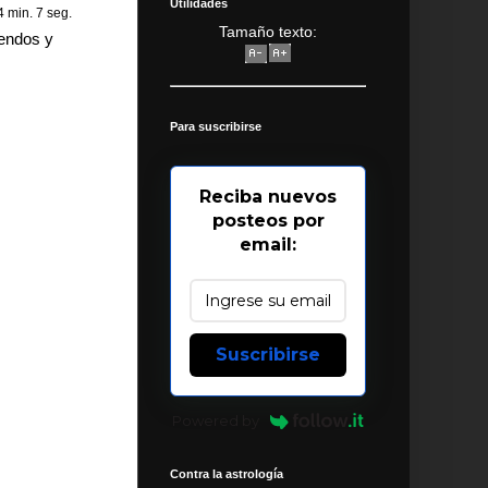
Utilidades
 4 min. 7 seg.
Tamaño texto:
uendos y
Para suscribirse
Reciba nuevos
posteos por
email:
Suscribirse
Powered by
Contra la astrología