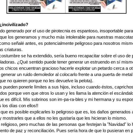
 ¿incivilizado?
do generado por el uso de pirotecnia es espantoso, insoportable para
ue los generamos y mucho más intolerable para nuestras mascotas
omo señalé antes, es potencialmente peligroso para nosotros mism
as criaturas.
 costumbre se ha extendido, sería bueno recapacitar sobre el uso de 
oladoras. ¿Qué sentido puede tener generar un estruendo en sí mis
os chicos encuentran gracioso hacerle explotar un petardo cerca a ot
generar un ruido demoledor al colocarlo frente a una puerta de metal
que no quieren porque no les devuelve la pelota).
s pueden ponerle límites a sus hijos, incluso cuando éstos, capricho
dos porque ven que otros lo usan y les llama la atención el escándal
ue es difícil. Mis sobrinos son im-pa-ra-bles y mi hermana y su esp
s los días con ellos!!
que es posible explicarles lo peligroso que es, los daños generados 
 mostrarles que a ellos no les gustaría que les hicieran lo mismo.
 religioso, pero muchas de las personas que festejan la "Navidad" lo
ento de paz y reconciliación. Pues sería hora de que lo pusieran en p