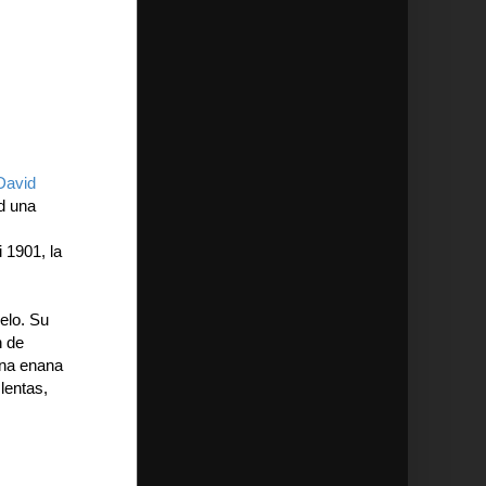
David
d una
 1901, la
elo. Su
n de
una enana
lentas,