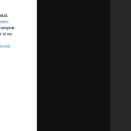
alud.
ciales
 comprar
r si no
evitar