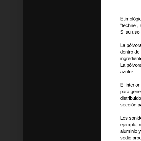
Etimológic
"techne", a
Si su uso 
La pólvor
dentro de
ingredient
La pólvor
azufre.
El interio
para gener
distribuid
sección p
Los sonid
ejemplo, m
aluminio y
sodio prod