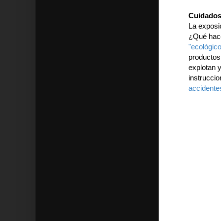
Cuidado
La exposic
¿Qué hace
"ecológic
productos 
explotan y
instrucci
accident