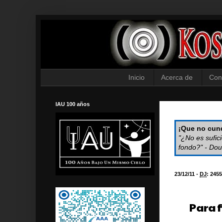
Inicio
Acerca de
Con
IAU 100 años
¡Que no cund
"¿No es sufic
fondo?" - Dou
23/12/11 -
DJ
:
2455
Para f