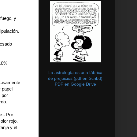
 fuego, y
ipulación.
resado
s
 10%
La astrología es una fábrica
de prejuicios (pdf en Scribd)
recisamente
PDF en Google Drive
e papel
 por
rdo.
os. Por
olor rojo,
ranja y el