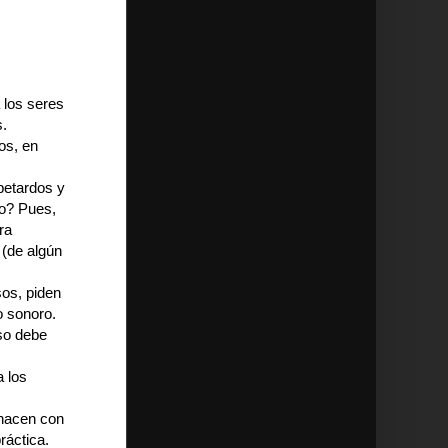
 los seres
.
os, en
petardos y
mo? Pues,
ra
 (de algún
sos, piden
o sonoro.
oso debe
a los
 hacen con
ráctica.