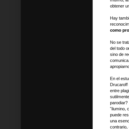
obtener un
Hay tambi
reconocimi
como pro
No se trat
del todo o
sino de re
comunica. 
apropiarn
En el estu
Drucaroff 
entre plag
sutilmente
parodiar? 
"ilumino,
puede res
una esenc
contrario,