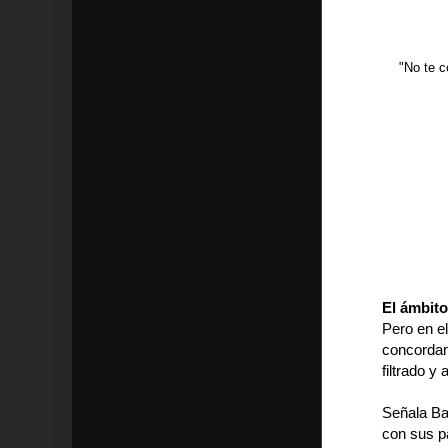
"No te c
El ámbito
Pero en e
concordant
filtrado y
Señala Ba
con sus p