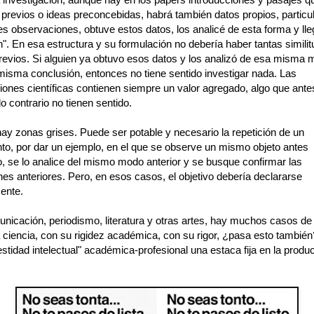
 previos o ideas preconcebidas, habrá también datos propios, particu
les observaciones, obtuve estos datos, los analicé de esta forma y ll
". En esa estructura y su formulación no debería haber tantas simili
previos. Si alguien ya obtuvo esos datos y los analizó de esa misma 
 misma conclusión, entonces no tiene sentido investigar nada. Las
iones científicas contienen siempre un valor agregado, algo que ante
lo contrario no tienen sentido.
ay zonas grises. Puede ser potable y necesario la repetición de un
to, por dar un ejemplo, en el que se observe un mismo objeto antes
, se lo analice del mismo modo anterior y se busque confirmar las
es anteriores. Pero, en esos casos, el objetivo debería declararse
ente.
nicación, periodismo, literatura y otras artes, hay muchos casos de 
a ciencia, con su rigidez académica, con su rigor, ¿pasa esto tambié
stidad intelectual" académica-profesional una estaca fija en la produ