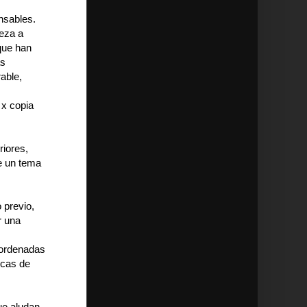
ensables.
ieza a
que han
as
rable,
 x copia
riores,
de un tema
 previo,
r una
oordenadas
icas de
ue aludan