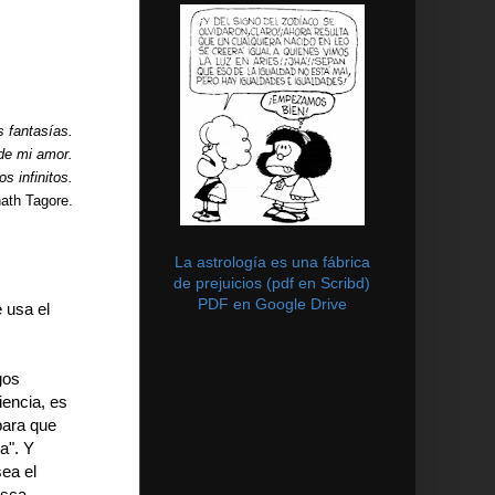
s fantasías.
 de mi amor.
s infinitos.
ath Tagore.
La astrología es una fábrica
de prejuicios (pdf en Scribd)
PDF en Google Drive
 usa el
gos
iencia, es
para que
a". Y
ea el
usca