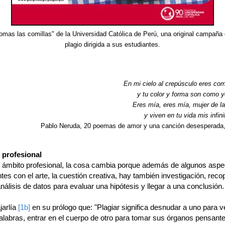
omas las comillas" de la Universidad Católica de Perú, una original campaña 
plagio dirigida a sus estudiantes.
En mi cielo al crepúsculo eres co
y tu color y forma son como y
Eres mía, eres mía, mujer de l
y viven en tu vida mis infin
Pablo Neruda, 20 poemas de amor y una canción desesperada
 profesional
l ámbito profesional, la cosa cambia porque además de algunos aspe
es con el arte, la cuestión creativa, hay también investigación, recop
 análisis de datos para evaluar una hipótesis y llegar a una conclusión.
jarlía
[1b]
en su prólogo que: "Plagiar significa desnudar a uno para v
alabras, entrar en el cuerpo de otro para tomar sus órganos pensante