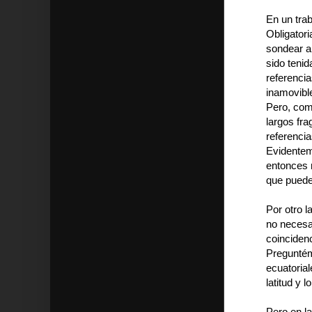
En un trab
Obligatori
sondear a
sido tenid
referencia
inamovibl
Pero, como
largos fra
referencia
Evidenteme
entonces n
que puede 
Por otro l
no necesa
coincidenc
Preguntém
ecuatoria
latitud y 
Pero en l