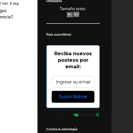
Utilidades
2 min. 9 seg.
Tamaño texto:
rgos
rencia?
Para suscribirse
Reciba nuevos
posteos por
email:
Suscribirse
Powered by
Contra la astrología