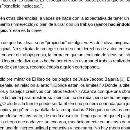
 "beneficio intelectual".
én otras diferencias: a veces se hace con la expectativa de tener un
ento (inmerecido) o bien de lucrar con un trabajo (ajeno)
haciéndolo
pio
. Y ésa es la clave.
a de que las ideas sean "propiedad" de alguien. En definitiva, ninguna
riginal. No se trata de proteger una idea con derechos de autor, en es
conocer el trabajo propio, la forma en que un conjunto de ideas se int
Uno puede divulgar lo hecho por otro sin usurpar el trabajo realizado
os de esa tarea, reconociéndola a quien corresponda.
dio preliminar de El libro de los plagios de Juan-Jacobo Bajarlía
[1]
, E
señala, en relación al arte: "¿Dónde están los límites? ¿Dónde la dife
ios y trabajos creativos con otros textos? ¿Alcanza con que una obr
 a la fuente para mostrar su intención no de robar, sino de homenajea
¿O aludir a la fuente puede ser también una grosera coartada para just
 copio y pego" en la pantalla de la computadora? Ninguna de estas pr
ponderse en abstracto, de modo absoluto. Tengo para mí que el plagi
ia eterna que cada vez se encarna, mecánicamente en un caso de ro
 en uno de intertextualidad productiva y necesaria. No hay modo abst