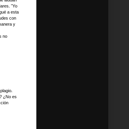
lares. "Yo
egué a esta
tudes con
manera y
s no
plagio.
n? ¿No es
cción