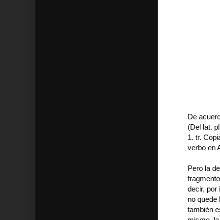
De acuerd
(Del lat. p
1. tr. Cop
verbo en A
Pero la de
fragmentos
decir, por
no quede l
también e
mismo, la