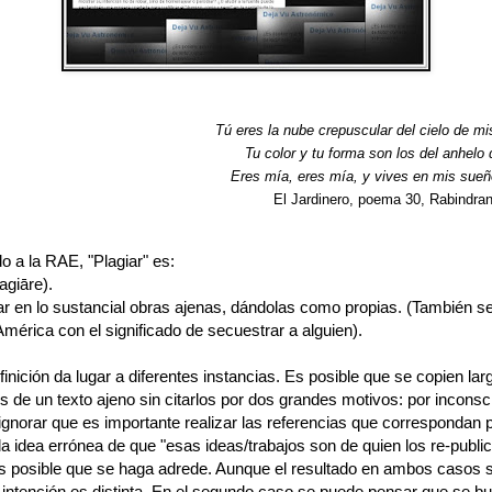
Tú eres la nube crepuscular del cielo de mi
Tu color y tu forma son los del anhelo
Eres mía, eres mía, y vives en mis sueño
El Jardinero, poema 30, Rabindran
o a la RAE, "Plagiar" es:
lagiāre).
iar en lo sustancial obras ajenas, dándolas como propias. (También se
mérica con el significado de secuestrar a alguien).
finición da lugar a diferentes instancias. Es posible que se copien lar
 de un texto ajeno sin citarlos por dos grandes motivos: por inconsc
 ignorar que es importante realizar las referencias que correspondan 
a idea errónea de que "esas ideas/trabajos son de quien los re-public
s posible que se haga adrede. Aunque el resultado en ambos casos s
 intención es distinta. En el segundo caso se puede pensar que se b