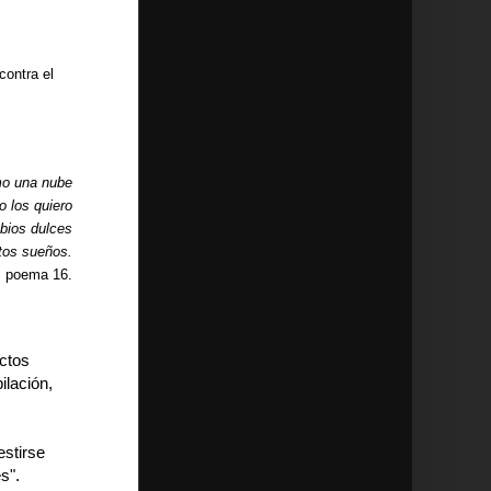
contra el
mo una nube
o los quiero
abios dulces
itos sueños.
, poema 16.
ctos
ilación,
estirse
s".