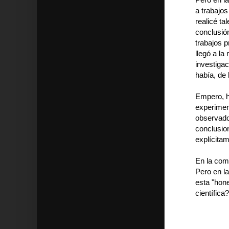
a trabajos
realicé ta
conclusión
trabajos 
llegó a la
investigac
había, de 
Empero, h
experimen
observado
conclusion
explícitam
En la comu
Pero en l
esta "hone
científica?