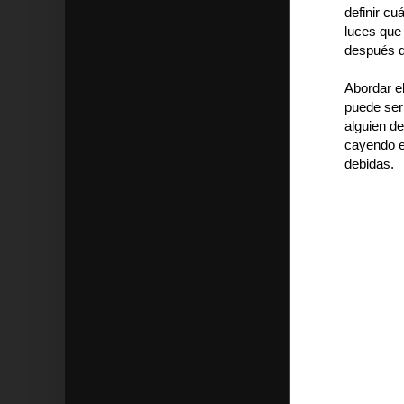
definir c
luces que
después de 
Abordar e
puede ser 
alguien de
cayendo en
debidas.