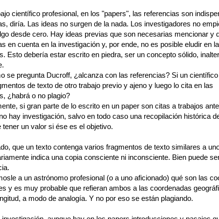
ajo científico profesional, en los "papers", las referencias son indisp
as, diría. Las ideas no surgen de la nada. Los investigadores no emp
lgo desde cero. Hay ideas previas que son necesarias mencionar y 
as en cuenta en la investigación y, por ende, no es posible eludir en l
s. Esto debería estar escrito en piedra, ser un concepto sólido, inalte
e.
 se pregunta Ducroff, ¿alcanza con las referencias? Si un científico
gmentos de texto de otro trabajo previo y ajeno y luego lo cita en las
s, ¿habrá o no plagio?
nte, si gran parte de lo escrito en un paper son citas a trabajos ante
o hay investigación, salvo en todo caso una recopilación histórica 
tener un valor si ése es el objetivo.
ado, que un texto contenga varios fragmentos de texto similares a uno
riamente indica una copia consciente ni inconsciente. Bien puede se
ia.
osle a un astrónomo profesional (o a uno aficionado) qué son las c
les y es muy probable que refieran ambos a las coordenadas geográf
longitud, a modo de analogía. Y no por eso se están plagiando.
a investigación, aunque hay en los papers introducciones y pasajes q