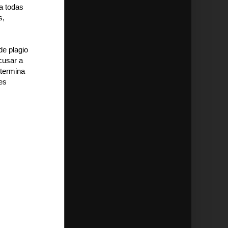
a todas
s,
de plagio
cusar a
 termina
es