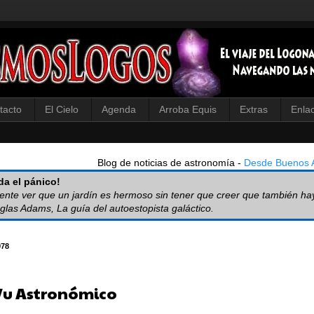
tacto
El Cielo
Agenda
Arroba Equis
Extras
Enla
Blog de noticias de astronomía -
Desde Buenos A
a el pánico!
iente ver que un jardín es hermoso sin tener que creer que también ha
glas Adams, La guía del autoestopista galáctico.
978
Vu Astronómico