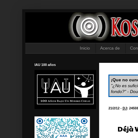
Inicio
Acerca de
Con
IAU 100 años
¡Que no cund
"¿No es sufic
fondo?" - Dou
21/2/12 -
DJ
:
2455
Déjà 