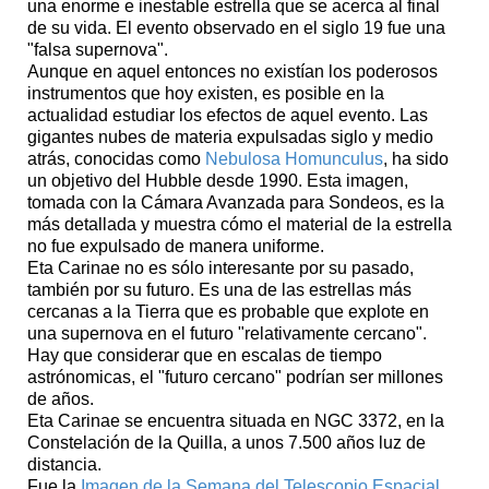
una enorme e inestable estrella que se acerca al final
de su vida. El evento observado en el siglo 19 fue una
"falsa supernova".
Aunque en aquel entonces no existían los poderosos
instrumentos que hoy existen, es posible en la
actualidad estudiar los efectos de aquel evento. Las
gigantes nubes de materia expulsadas siglo y medio
atrás, conocidas como
Nebulosa Homunculus
, ha sido
un objetivo del Hubble desde 1990. Esta imagen,
tomada con la Cámara Avanzada para Sondeos, es la
más detallada y muestra cómo el material de la estrella
no fue expulsado de manera uniforme.
Eta Carinae no es sólo interesante por su pasado,
también por su futuro. Es una de las estrellas más
cercanas a la Tierra que es probable que explote en
una supernova en el futuro "relativamente cercano".
Hay que considerar que en escalas de tiempo
astrónomicas, el "futuro cercano" podrían ser millones
de años.
Eta Carinae se encuentra situada en NGC 3372, en la
Constelación de la Quilla, a unos 7.500 años luz de
distancia.
Fue la
Imagen de la Semana del Telescopio Espacial
.