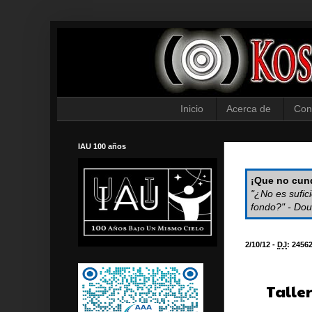
Inicio
Acerca de
Con
IAU 100 años
¡Que no cund
"¿No es sufic
fondo?" - Dou
2/10/12 -
DJ
:
2456
Talle