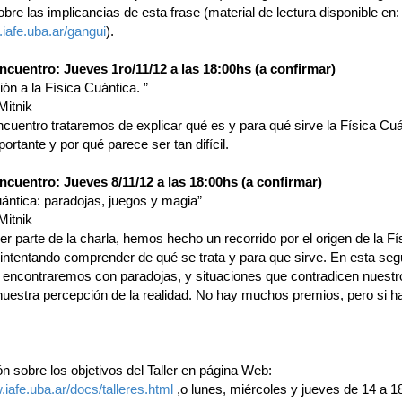
obre las implicancias de esta frase (material de lectura disponible en:
.iafe.uba.ar/gangui
).
ncuentro: Jueves 1ro/11/12 a las 18:00hs
(a confirmar)
ión a la Física Cuántica. ”
Mitnik
cuentro trataremos de explicar qué es y para qué sirve la Física Cuá
ortante y por qué parece ser tan difícil.
ncuentro: Jueves 8/11/12 a las 18:00hs
(a confirmar)
uántica: paradojas, juegos y magia”
Mitnik
er parte de la charla, hemos hecho un recorrido por el origen de la Fí
 intentando comprender de qué se trata y para que sirve. En esta se
s encontraremos con paradojas, y situaciones que contradicen nuestr
uestra percepción de la realidad. No hay muchos premios, pero si h
n sobre los objetivos del Taller en página Web:
.iafe.uba.ar/docs/talleres.html
,o lunes, miércoles y jueves de 14 a 18