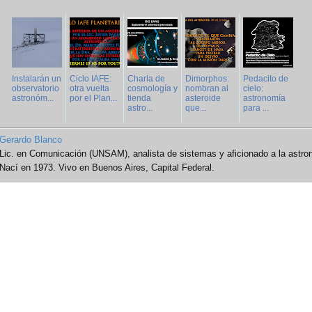
Instalarán un
Ciclo IAFE:
Charla de
Dimorphos:
Pedacito de
observatorio
otra vuelta
cosmología y
nombran al
cielo:
astronóm...
por el Plan...
tienda
asteroide
astronomía
astro...
que...
para ...
Gerardo Blanco
Lic. en Comunicación (UNSAM), analista de sistemas y aficionado a la astro
Nací en 1973. Vivo en Buenos Aires, Capital Federal.