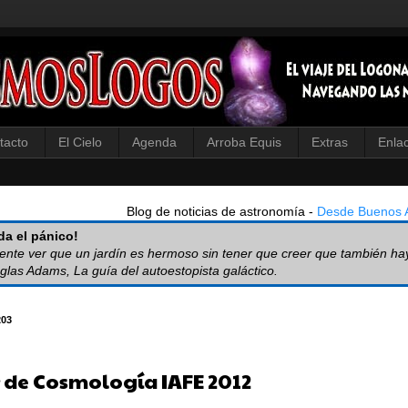
tacto
El Cielo
Agenda
Arroba Equis
Extras
Enla
Blog de noticias de astronomía -
Desde Buenos A
a el pánico!
iente ver que un jardín es hermoso sin tener que creer que también ha
glas Adams, La guía del autoestopista galáctico.
203
r de Cosmología IAFE 2012