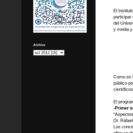
El Instit
participar
del Univer
y media y
Archivo
Como es ha
público p
científic
El program
-Primer e
“Aspectos 
Dr. Rafael
Los conce
ellos se 