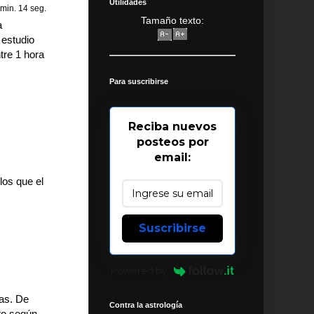
Utilidades
 min. 14 seg.
Tamaño texto:
a
 estudio
ntre 1 hora
Para suscribirse
Reciba nuevos
posteos por
email:
los que el
Suscribirse
Powered by
cas. De
Contra la astrología
to según