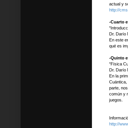
actual y s
http://cms
-Cuarto e
“Introducc
Dr. Darío 
En este en
qué es imp
-Quinto e
“Física C
Dr. Darío 
En la prim
Cuántica,
parte, no
común y n
juegos.
Informació
http://www