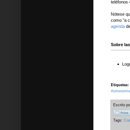
teléfonos
Nótese que
como "a c
agenda
de
Sobre la
Logo
Etiquetas:
Astronomía
Escrito p
Tags:
Cos