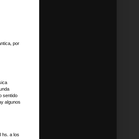
ntica, por
sica
gunda
o sentido
ay algunos
 hs. a los