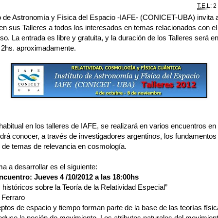
T.E.L
: 2
uto de Astronomía y Física del Espacio -IAFE- (CONICET-UBA) invita 
 en sus Talleres a todos los interesados en temas relacionados con el
so. La entrada es libre y gratuita, y la duración de los Talleres será e
 2hs. aproximadamente.
bitual en los talleres de IAFE, se realizará en varios encuentros en 
odrá conocer, a través de investigadores argentinos, los fundamentos
os de temas de relevancia en cosmología.
a a desarrollar es el siguiente:
ncuentro: Jueves 4 /10/2012 a las 18:00hs
históricos sobre la Teoría de la Relatividad Especial”
 Ferraro
ptos de espacio y tiempo forman parte de la base de las teorías físi
deduce la noción de movimiento. Los atributos naturales del movimien