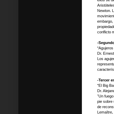
Aristótele
Newton. L
movimiento
embargo, 
propiedade
conflicto 
-Segundo 
“Agujeros
Dr. Ernest
Los aguje
representa
caracterí
-Tercer e
“El Big B
Dr. Aleja
"Un fuego
pie sobre
de recons
Lemaître, 