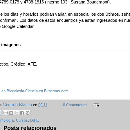
 4789-0179 y 4788-1916 (interno 103 –Susana Boudemont).
 los días y horarios podrían variar, en especial los dos últimos, señ
onfirmar". Los datos de estos encuentros ya están ingresados en nu
 Google Calendar.
s imágenes
tipo. Crédito: IAFE.
 en Blogalaxia
-
Ciencia en Bitácoras.com
Gerardo Blanco
or
en
09:11
0 Comentarios
mología
,
Cursos
,
IAFE
Posts relacionados