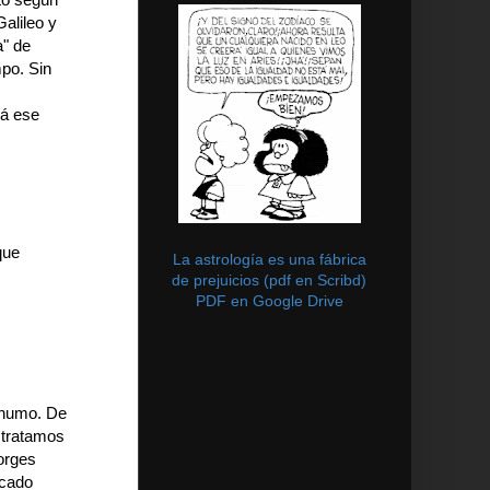
Galileo y
a" de
mpo. Sin
rá ese
que
La astrología es una fábrica
de prejuicios (pdf en Scribd)
PDF en Google Drive
y humo. De
 tratamos
orges
icado