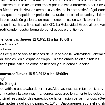
s difieren mucho de los conferidos por la ciencia moderna a partir de 
a Mecánica de Newton acepta la validez de la composición "galilean
s, que se respalda en prejuicios naturales sobre el espacio y el tie
la composición galileana de movimientos entra en conflicto con las
s de la luz hacia fines del siglo XIX. La Relatividad Especial resolve
modificando nuestra forma de ver el espacio y el tiempo.
encuentro: Jueves 11 /10/2012 a las 18:00hs
 de Gusano”.
o Eiroa
ros de gusano son soluciones de la Teoría de la Relatividad General 
n "túneles" en el espacio-tiempo. En esta charla se discutirán las
sticas principales de estas soluciones y sus consecuencias.
ncuentro: Jueves 18 /10/2012 a las 18:00hs
ang”
ndro Gangui
 de artificio que acaba de terminar. Algunas mechas rojas, cenizas 
 una carbonilla algo más fría, vemos apagarse lentamente los soles y
tituir el resplandor desaparecido de la formación de los mundos."(Ge
La hipótesis del átomo primitivo, 1945). Dialogaremos sobre el signif