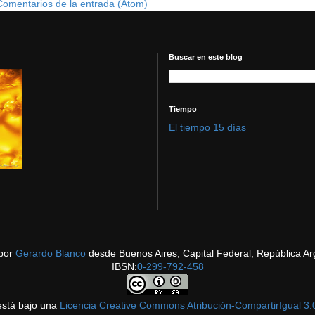
Comentarios de la entrada (Atom)
Buscar en este blog
Tiempo
El tiempo 15 días
por
Gerardo Blanco
desde Buenos Aires, Capital Federal, República Ar
IBSN:
0-299-792-458
está bajo una
Licencia Creative Commons Atribución-CompartirIgual 3.