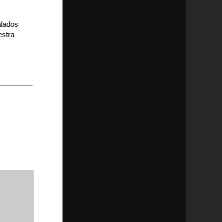
alados
estra