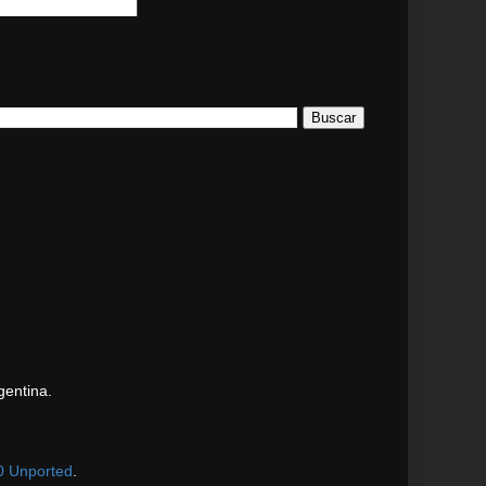
gentina.
0 Unported
.