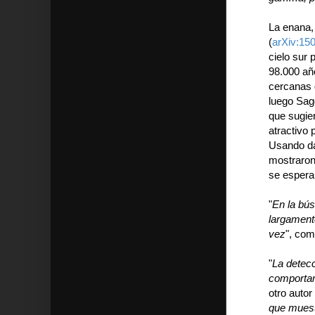
La enana,
(
arXiv:15
cielo sur 
98.000 añ
cercanas 
luego Sag
que sugie
atractivo
Usando da
mostraron 
se espera
"
En la bú
largament
vez
", co
"
La detecc
comportam
otro autor
que muest