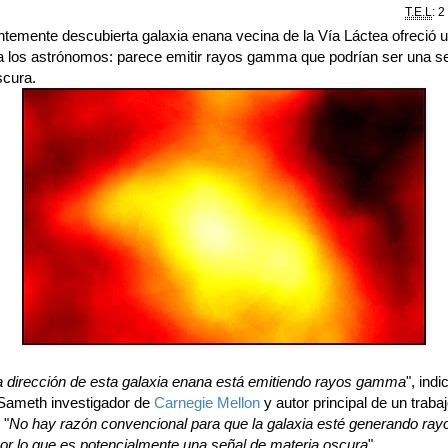
T.E.L
: 2
ntemente descubierta galaxia enana vecina de la Vía Láctea ofreció 
a los astrónomos: parece emitir rayos gamma que podrían ser una s
scura.
a dirección de esta galaxia enana está emitiendo rayos gamma
", indi
Sameth investigador de
Carnegie Mellon
y autor principal de un traba
 "
No hay razón convencional para que la galaxia esté generando ray
r lo que es potencialmente una señal de materia oscura
".