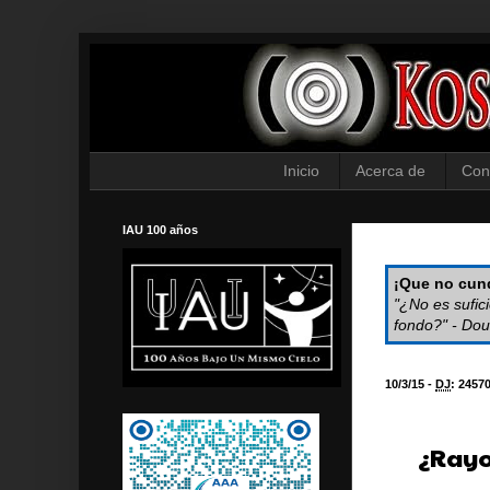
Inicio
Acerca de
Con
IAU 100 años
¡Que no cund
"¿No es sufic
fondo?" - Dou
10/3/15 -
DJ
:
2457
¿Rayo