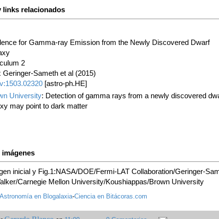
 links relacionados
dence for Gamma-ray Emission from the Newly Discovered Dwarf
axy
iculum 2
 Geringer-Sameth et al (2015)
iv:1503.02320
[astro-ph.HE]
wn University
: Detection of gamma rays from a newly discovered dwa
xy may point to dark matter
s imágenes
gen inicial y Fig.1:NASA/DOE/Fermi-LAT Collaboration/Geringer-Sa
alker/Carnegie Mellon University/Koushiappas/Brown University
Astronomía en Blogalaxia
-
Ciencia en Bitácoras.com