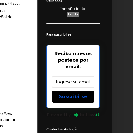
Utilidades
 min. 44 seg.
Tamaño texto:
una
eñal de
Para suscribirse
Reciba nuevos
posteos por
email:
Suscribirse
có Alex
Powered by
jo aún no
os
Contra la astrología