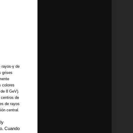
e rayos-γ de
 grises
emente
s colores
a de 8 GeV).
 centros de
tes de rayos
ón central.
ly
oco. Cuando