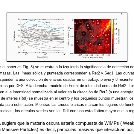
en el paper es Fig. 3) se muestra a la izquierda la significancia de detección d
 masas. Las líneas sólida y punteada corresponden a Ret2 y Seg1. Las curvas
sponden a una colección de enanas usadas en un trabajo previo y 8 recient
rtas por DES. A la derecha: modelo de Fermi de intesidad cerca de Ret2. Lo
n a la intensidad normalizada al valor en la dirección de Ret2 (a una energí
 de interés (RdI) se muestra en el centro y los pequeños puntos muestran los
da para estimación. Mientras las cruces blancas marcan los lugares de fuen
cidas, los círculos verdes son las RdI con una estadística mayor que la regi
a sugiere que la materia oscura estaría compuesta de WIMPs ( Weak
g Massive Particles) es decir, partículas masivas que interactuan p