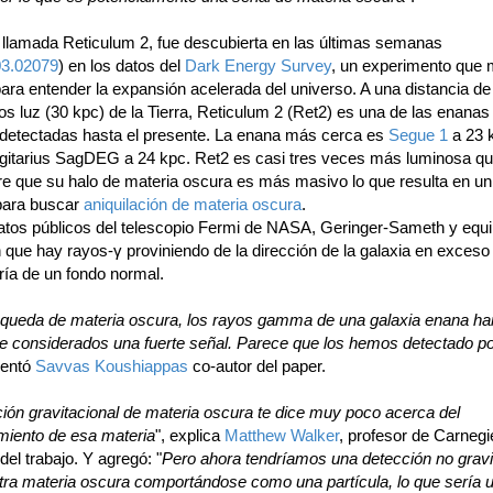
 llamada Reticulum 2, fue descubierta en las últimas semanas
03.02079
) en los datos del
Dark Energy Survey
, un experimento que 
para entender la expansión acelerada del universo. A una distancia de
os luz (30 kpc) de la Tierra, Reticulum 2 (Ret2) es una de las enana
detectadas hasta el presente. La enana más cerca es
Segue 1
a 23 
gitarius SagDEG a 24 kpc. Ret2 es casi tres veces más luminosa qu
re que su halo de materia oscura es más masivo lo que resulta en un
 para buscar
aniquilación de materia oscura
.
tos públicos del telescopio Fermi de NASA, Geringer-Sameth y equ
que hay rayos-γ proviniendo de la dirección de la galaxia en exceso
ría de un fondo normal.
squeda de materia oscura, los rayos gamma de una galaxia enana ha
e considerados una fuerte señal. Parece que los hemos detectado po
mentó
Savvas Koushiappas
co-autor del paper.
ión gravitacional de materia oscura te dice muy poco acerca del
iento de esa materia
", explica
Matthew Walker
, profesor de Carnegi
 del trabajo. Y agregó: "
Pero ahora tendríamos una detección no gravit
ra materia oscura comportándose como una partícula, lo que sería 