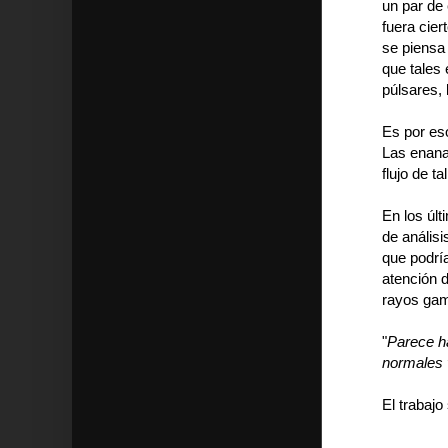
un par de
fuera cie
se piensa
que tales
púlsares, 
Es por es
Las enana
flujo de t
En los úl
de análisis
que podrí
atención 
rayos gam
"
Parece h
normales 
El trabajo