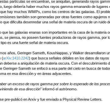
 estas partículas se encuentran, se aniquilan, generando rayos gamm
rto, luego debería haber muchos rayos gamma emanando de lugares 
 que hay muchos WIMPs, como los centros de las galaxias. El prob
 emisiones también son generadas por otras fuentes como agujeros 
lo que dificulta desenredar una señal de materia oscura de un ruido d
o que las galaxias enanas son importantes en la casa de la materia o
s, se piensa, no poseen fuentes productoras de rayos gamma, por l
al tipo es una fuerte señal de materia oscura.
timos años, Geringer-Sameth, Koushiappas, y Walker desarrollaron u
 (
arXiv:1410.2242
) que busca señales débiles en los datos de ray
an deberse a aniquilación de materia oscura. Con el descubrimiento d
de Geringer-Sameth se enfocó a esa parte del cielo en busca de todo
ma en esa dirección y en áreas adyacentes.
aber un exceso de rayos gamma por sobre lo esperado de los proce
viniendo de esa dirección
" informó el astrónomo.
 se pre-publicó en Arxiv y fue enviado a Physical Review Letters.