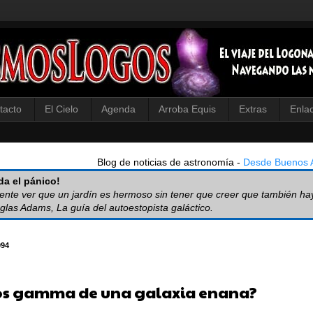
tacto
El Cielo
Agenda
Arroba Equis
Extras
Enla
Blog de noticias de astronomía -
Desde Buenos A
a el pánico!
iente ver que un jardín es hermoso sin tener que creer que también ha
glas Adams, La guía del autoestopista galáctico.
094
s gamma de una galaxia enana?