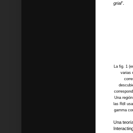
grial
".
La fig. 1 (
varias
corre
descubie
corresponde
Una región
las RdI usa
gamma cono
Una teorí
Interactin