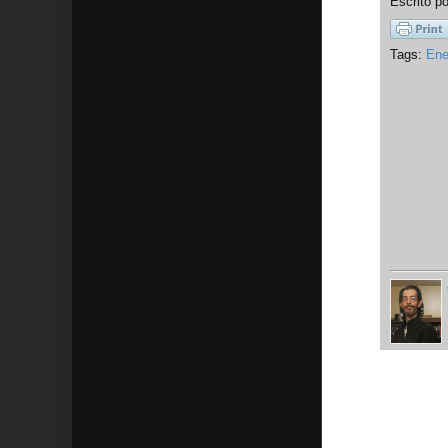
Escrito p
Tags:
Ene