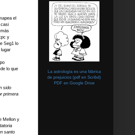
mapea el
 casi
s más
kpc y
e Seg1 lo
 lugar
ipo
 de lo que
La astrología es una fábrica
de prejuicios (pdf en Scribd)
PDF en Google Drive
n sido
r primera
e Mellon y
atoria
un santo