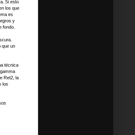
a. Si esto
en los que
lema es
negros y
e fondo.
scura.
o que un
na técnica
os gamma
e Ret2, la
s los
sos