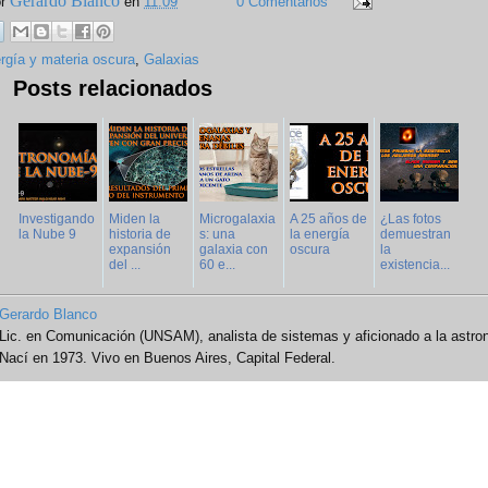
Gerardo Blanco
or
en
11:09
0 Comentarios
rgía y materia oscura
,
Galaxias
Posts relacionados
Investigando
Miden la
Microgalaxia
A 25 años de
¿Las fotos
la Nube 9
historia de
s: una
la energía
demuestran
expansión
galaxia con
oscura
la
del ...
60 e...
existencia...
Gerardo Blanco
Lic. en Comunicación (UNSAM), analista de sistemas y aficionado a la astro
Nací en 1973. Vivo en Buenos Aires, Capital Federal.