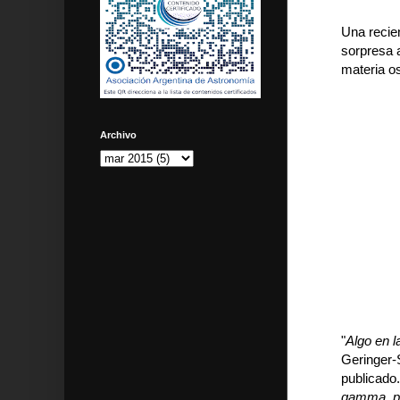
Una recie
sorpresa 
materia o
Archivo
"
Algo en l
Geringer-
publicado.
gamma, po