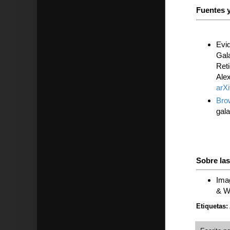
Fuentes y
Evi
Gal
Ret
Alex
arX
Bro
gala
Sobre la
Ima
& W
Etiquetas: