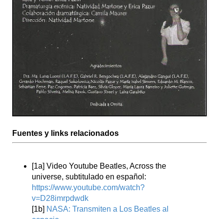
Fuentes y links relacionados
[1a] Video Youtube Beatles, Across the
universe, subtitulado en español:
https://www.youtube.com/watch?
v=D28imrpdwdk
[1b]
NASA: Transmiten a Los Beatles al