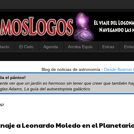
tacto
El Cielo
Agenda
Arroba Equis
Extras
Enla
Blog de noticias de astronomía -
Desde Buenos A
a el pánico!
iente ver que un jardín es hermoso sin tener que creer que también ha
glas Adams, La guía del autoestopista galáctico.
257
aje a Leonardo Moledo en el Planetari