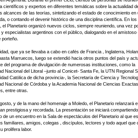
 científicos y expertos en diferentes temáticas sobre la actualidad de
os alcances de las teorías, sintetizando el estado de conocimiento en
a, o contando el devenir histórico de una disciplina científica. En lo
, el Planetario organizó nuevos ciclos, siempre reuniendo, una vez p
s y especialistas argentinos con el público, dialogando en el amistoso
 porteño.
idad, que ya se llevaba a cabo en cafés de Francia , Inglaterra, Hola
hasta Marruecos, luego se extendió hacia otros puntos del país y ac
te del programa de divulgación de numerosas instituciones, como la
d Nacional del Litoral –junto al Conicet- Santa Fe, la UTN Regional S
idad Católica de dicha provincia-, la Secretaría de Ciencia y Tecnolog
ad Nacional de Córdoba y la Academia Nacional de Ciencias Exactas
s, entre otras.
gosto, y de la mano del homenaje a Moledo, el Planetario relanzará e
tan prestigiosa y recordada. La presentación se iniciará compartiendo
do de un encuentro en la Sala de espectáculos del Planetario al que 
s familiares, amigos, colegas , discípulos, lectores y todo aquel que
u prolifera labor.