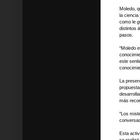
Moledo, q
la ciencia
como le g
distintos
pasos.
“Moledo es
conocimien
este senti
conocimie
La presen
propuesta
desarrolla
más record
“Los miste
conversac
Esta activ
se realizó