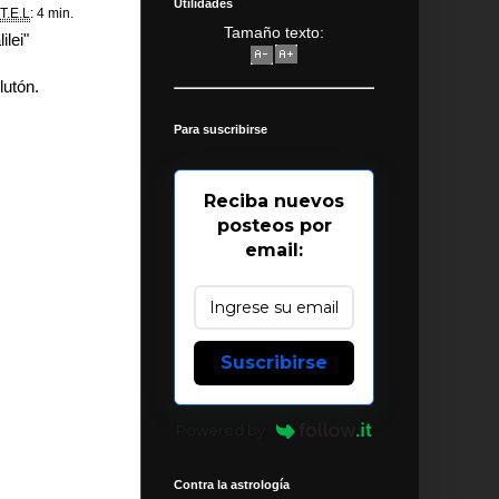
Utilidades
T.E.L
: 4 min.
Tamaño texto:
ilei"
lutón.
Para suscribirse
Reciba nuevos
posteos por
email:
Suscribirse
Powered by
Contra la astrología