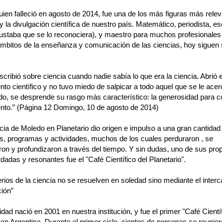
uien falleció en agosto de 2014, fue una de los más figuras más rele
 y la divulgación científica de nuestro país. Matemático, periodista, escr
ustaba que se lo reconociera), y maestro para muchos profesionales
 ámbitos de la enseñanza y comunicación de las ciencias, hoy siguen
cribió sobre ciencia cuando nadie sabía lo que era la ciencia. Abrió el
to científico y no tuvo miedo de salpicar a todo aquel que se le acer
do, se desprende su rasgo más característico: la generosidad para c
nto.” (Página 12 Domingo, 10 de agosto de 2014)
cia de Moledo en Planetario dio origen e impulso a una gran cantidad
s, programas y actividades, muchos de los cuales perduraron , se
ron y profundizaron a través del tiempo. Y sin dudas, uno de sus pro
adas y resonantes fue el "Café Científico del Planetario".
rios de la ciencia no se resuelven en soledad sino mediante el interc
ión”
idad nació en 2001 en nuestra institución, y fue el primer "Café Cientí
 en Argentina. Durante el primer ciclo, cientos de personas se reunie