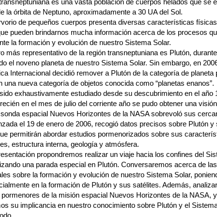
 transneptuniana es una vasta población de cuerpos helados que se e
de la órbita de Neptuno, aproximadamente a 30 UA del Sol.
rvorio de pequeños cuerpos presenta diversas características físicas
 que pueden brindarnos mucha información acerca de los procesos qu
nte la formación y evolución de nuestro Sistema Solar.
o más representativo de la región transneptuniana es Plutón, duran
do el noveno planeta de nuestro Sistema Solar. Sin embargo, en 2006
a Internacional decidió remover a Plutón de la categoría de planeta 
en una nueva categoría de objetos conocida como “planetas enanos”.
 sido exhaustivamente estudiado desde su descubrimiento en el año 
ecién en el mes de julio del corriente año se pudo obtener una visión
 sonda espacial Nuevos Horizontes de la NASA sobrevoló sus cerca
anzada el 19 de enero de 2006, recogió datos precisos sobre Plutón y
 que permitirán abordar estudios pormenorizados sobre sus caracterís
les, estructura interna, geología y atmósfera.
resentación propondremos realizar un viaje hacia los confines del Si
alizando una parada especial en Plutón. Conversaremos acerca de las
les sobre la formación y evolución de nuestro Sistema Solar, ponien
cialmente en la formación de Plutón y sus satélites. Además, analiz
os pormenores de la misión espacial Nuevos Horizontes de la NASA, y
mos su implicancia en nuestro conocimiento sobre Plutón y el Sistema
odo.