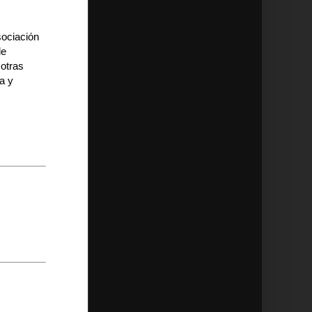
sociación
de
 otras
ca y