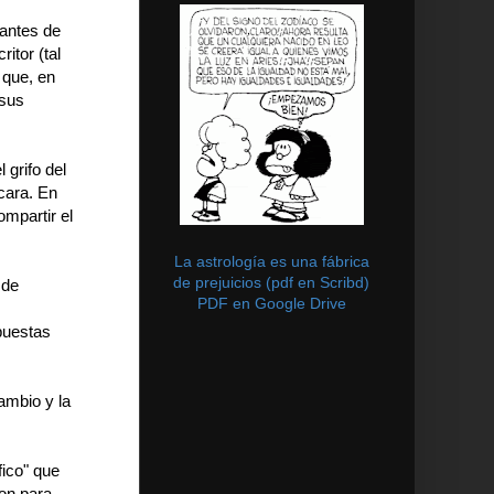
vantes de
itor (tal
 que, en
 sus
 grifo del
cara. En
ompartir el
La astrología es una fábrica
de prejuicios (pdf en Scribd)
 de
PDF en Google Drive
puestas
ambio y la
fico" que
ron para