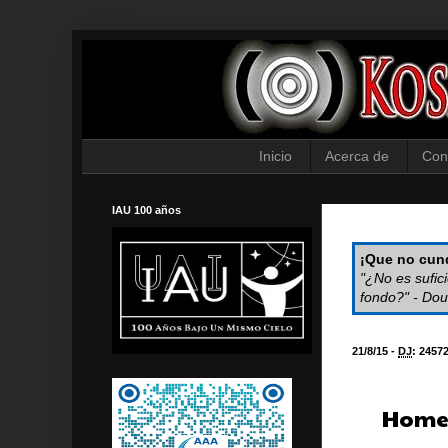
Inicio
Acerca de
Con
IAU 100 años
¡Que no cund
"¿No es sufic
fondo?" - Dou
21/8/15 -
DJ
:
2457
Homen