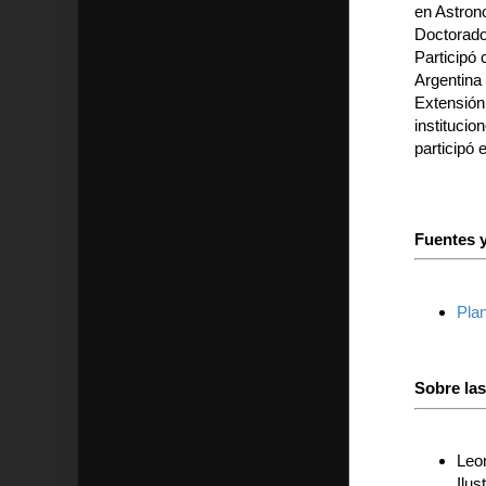
en Astron
Doctorado
Participó 
Argentina
Extensión
institucio
participó 
Fuentes y
Plan
Sobre la
Leo
Ilus