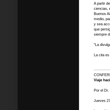
A partir d
ciencias, 
Buenos Ai
medio, pa
y sea acce
que persi
siempre d
“La divulg
La cita es
CONFERE
Viaje hac
Por el Dr.
Jueves 27