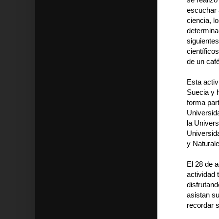
escuchar a
ciencia, l
determinad
siguientes
científico
de un café
Esta activ
Suecia y 
forma par
Universida
la Univers
Universid
y Naturale
El 28 de a
actividad 
disfrutan
asistan su
recordar s