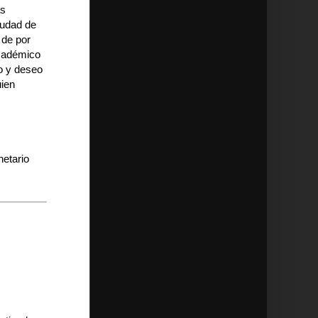
as
iudad de
 de por
académico
vo y deseo
uien
netario