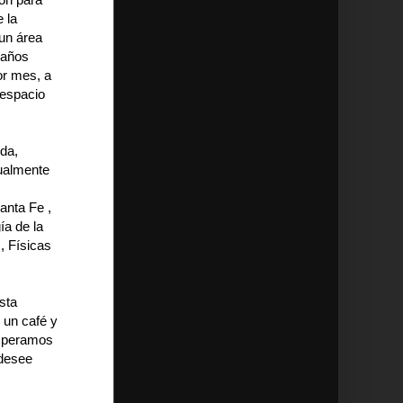
 la
 un área
s años
or mes, a
 espacio
nda,
tualmente
anta Fe ,
ía de la
, Físicas
sta
 un café y
esperamos
 desee