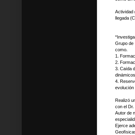
Actividad 
llegada (C
*Investig
Grupo de C
como.
1. Formac
2. Formac
3. Caída 
dinámico
4. Reserv
evolución 
Realizó u
con el Dr
Autor de 
especialid
Ejerce ad
Geofísicas