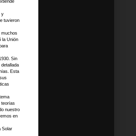
xtiende
 y
e tuvieron
te muchos
 la Unión
para
1930. Sin
 detallada
nías. Esta
 sus
ticas
stema
 teorías
do nuestro
aremos en
 Solar