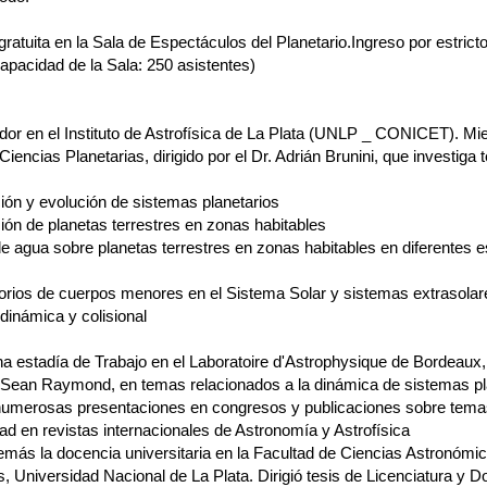
gratuita en la Sala de Espectáculos del Planetario.Ingreso por estrict
apacidad de la Sala: 250 asistentes)
ador en el Instituto de Astrofísica de La Plata (UNLP _ CONICET). Mi
iencias Planetarias, dirigido por el Dr. Adrián Brunini, que investiga
ión y evolución de sistemas planetarios
ión de planetas terrestres en zonas habitables
de agua sobre planetas terrestres en zonas habitables en diferentes 
s
orios de cuerpos menores en el Sistema Solar y sistemas extrasolar
dinámica y colisional
na estadía de Trabajo en el Laboratoire d'Astrophysique de Bordeaux,
. Sean Raymond, en temas relacionados a la dinámica de sistemas pl
numerosas presentaciones en congresos y publicaciones sobre tema
ad en revistas internacionales de Astronomía y Astrofísica
emás la docencia universitaria en la Facultad de Ciencias Astronómi
, Universidad Nacional de La Plata. Dirigió tesis de Licenciatura y D