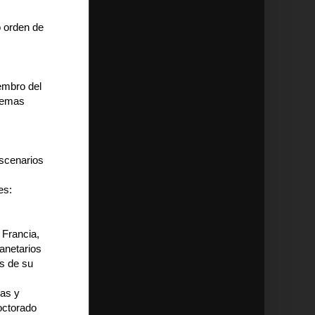
o orden de
embro del
 temas
escenarios
es:
 Francia,
anetarios
s de su
cas y
octorado