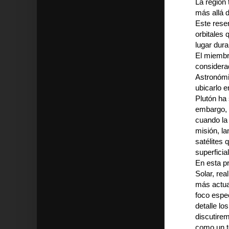
La región
más allá 
Este rese
orbitales
lugar dura
El miembr
considera
Astronómic
ubicarlo 
Plutón ha
embargo, r
cuando la
misión, l
satélites
superficia
En esta p
Solar, re
más actua
foco espe
detalle l
discutire
como un t