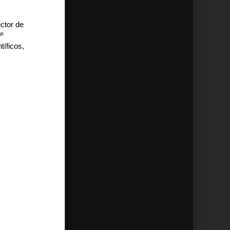
ctor de
º
íficos,