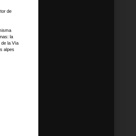
tor de
 misma
nas: la
 de la Vía
os alpes