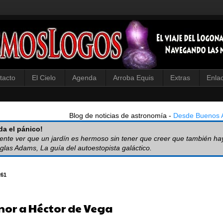
tacto
El Cielo
Agenda
Arroba Equis
Extras
Enla
Blog de noticias de astronomía -
Desde Buenos A
a el pánico!
iente ver que un jardín es hermoso sin tener que creer que también ha
glas Adams, La guía del autoestopista galáctico.
261
nor a Héctor de Vega