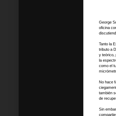
George Smo
oficina co
discutiend
Tanto la E
tributo a 
y teórico,
la espectr
como el tu
micrómetr
No hace fa
ciegament
también s
de recuper
Sin embar
compartier