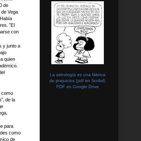
0 de
r de Vega
 Había
res. "El
onarse con
 y junto a
bajo
 a quien
cadémico.
del
La astrología es una fábrica
de prejuicios (pdf en Scribd)
PDF en Google Drive
, como
", de la
ge
ega.
ue para
dades como
smico de