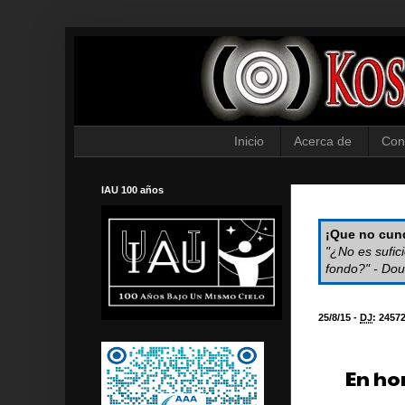
Inicio
Acerca de
Con
IAU 100 años
¡Que no cund
"¿No es sufic
fondo?" - Dou
25/8/15 -
DJ
:
2457
En ho