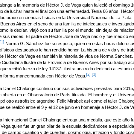
alonge a la memoria de Héctor J. de Vega quien falleció el domingo 1
o de luchar hasta el final con una enfermedad. Tenía 66 años. Hécto
octorado en ciencias físicas en la Universidad Nacional de La Plata.
Buenos Aires en el seno de una familia de intelectuales e investigado
como le decían, viajó con su familia por el mundo, sin dejar de relaci
e sus raíces. El padre de Héctor José de Vega nació y fue médico en
[1]
Norma G. Sánchez fue su esposa, quien en estas horas dolorosas
ofísicos destacados le han rendido honor. La historia de vida y de tra
o de Héctor de Vega es también la historia de vida de Norma Sánchez,
ó Ciudadana Ilustre de la Provincia de Buenos Aires por su trabajo a
-que recibió fuerza de ley 14137- ilustra una vida dedicada al estudio 
[2]
[3]
n forma mancomunada con Héctor de Vega.
a Daniel Chalonge continuó con sus actividades previstas para 2015
 abierta en el Observatorio de París titulada "El hombre y el Universo
ipó otro astrofísico argentino, Félix Mirabel; así como el taller Chalon
 se realizó entre el 9 y el 12 de junio en homenaje a Héctor J. de V
a Internacional Daniel Chalonge entrega una medalla, que este año f
 Vega quien fue un gran pilar de la escuela dedicándose a especiali
as de campo cuántico y de cuerdas, cosmología, inflación y fondo có