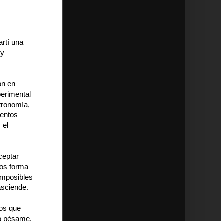
artí una
 y
on en
perimental
stronomía,
mentos
 el
ceptar
nos forma
imposibles
asciende.
los que
do pésame.