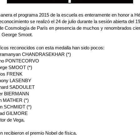
anera el programa 2015 de la escuela es enteramente en honor a Hé
econocimiento se realizó el 24 de julio durante la sesión abierta del 19
de Cosmología de París en presencia de muchos y renombrados cient
os George Smoot.
íficos reconocidos con esta medalla han sido pocos:
ubramanyan CHANDRASEKHAR (*)
runo PONTECORVO
orge SMOOT (*)
rlos FRENK
thony LASENBY
rnard SADOULET
ter BIERMANN
hn MATHER (*)
an SCHMIDT (*)
rad GILMORE
tor de Vega.
n recibieron el premio Nobel de física.