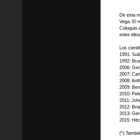
De esta m
Vega. El r
Coloquio 
entre ell
Los cient
1991: S
1992: B
2006: Ge
2007: Ca
2008: An
2009: Be
2010: Pe
2011: Jo
2012: Bri
2013: Gé
2015: Héc
(*) Tambié