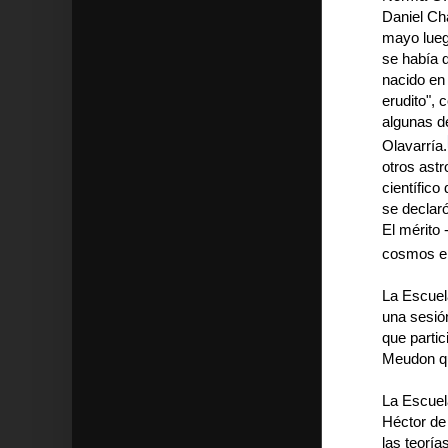
Daniel Ch
mayo lueg
se había d
nacido en 
erudito", 
algunas d
Olavarría.
otros astr
científic
se declar
El mérito 
cosmos e
La Escuel
una sesión
que partic
Meudon que
La Escuel
Héctor de
las teorí