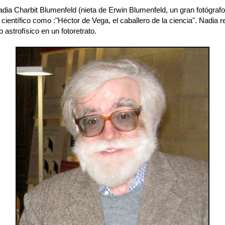
adia Charbit Blumenfeld (nieta de Erwin Blumenfeld, un gran fotógraf
 científico como :"Héctor de Vega, el caballero de la ciencia". Nadia re
 astrofísico en un fotoretrato.