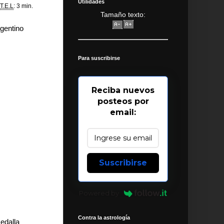
Utilidades
T.E.L
: 3 min.
Tamaño texto:
rgentino
Para suscribirse
Reciba nuevos
posteos por
email:
Suscribirse
Powered by
Contra la astrología
edalla