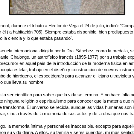
ot, durante el tributo a Héctor de Vega el 24 de julio, indicó: "Comp
n él (la habitación 705). Siempre estaba disponible, bien predispuesto
o la ciencia y lo que estaba pasando".
scuela Internacional dirigida por la Dra. Sánchez, como la medalla, s
Daniel Chalonge, un astrofísico francés (1895-1977) por su trabajo ex
 precursor en aquel país de la introducción de la moderna física en a
ocopía estelar, trabajó en el diseño y construcción de nuevos instru
bo de hidrógeno, el espectógrafo para alcanzar el lejano ultravioleta y
o que lleva su nombre.
lta ser científico para saber que la vida se termina. Y no hace falta a
e ninguna religión o espiritualismo para conocer que la materia que 
e transforma. El universo se recicla, aunque las vidas humanas son 
ar, sino a través de la memoria de sus actos y de la obra que nos tr
go, la memoria íntima y personal es inaccesible, excepto para aquel
on su vida diaria. A ellos, su familia y seres queridos, mi más senti