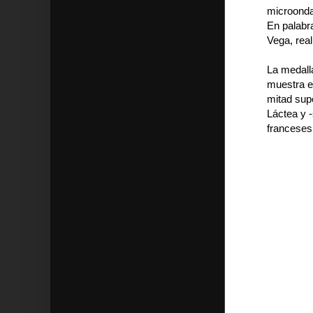
microonda
En palabr
Vega, rea
La medalla
muestra e
mitad supe
Láctea y -
franceses