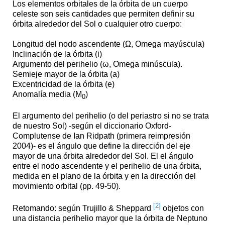
Los elementos orbitales de la órbita de un cuerpo
celeste son seis cantidades que permiten definir su
órbita alrededor del Sol o cualquier otro cuerpo:
Longitud del nodo ascendente (Ω, Omega mayúscula)
Inclinación de la órbita (i)
Argumento del perihelio (ω, Omega minúscula).
Semieje mayor de la órbita (a)
Excentricidad de la órbita (e)
Anomalía media (M
)
0
El argumento del perihelio (o del periastro si no se trata
de nuestro Sol) -según el diccionario Oxford-
Complutense de Ian Ridpath (primera reimpresión
2004)- es el ángulo que define la dirección del eje
mayor de una órbita alrededor del Sol. El el ángulo
entre el nodo ascendente y el perihelio de una órbita,
medida en el plano de la órbita y en la dirección del
movimiento orbital (pp. 49-50).
[2]
Retomando: según Trujillo & Sheppard
objetos con
una distancia perihelio mayor que la órbita de Neptuno