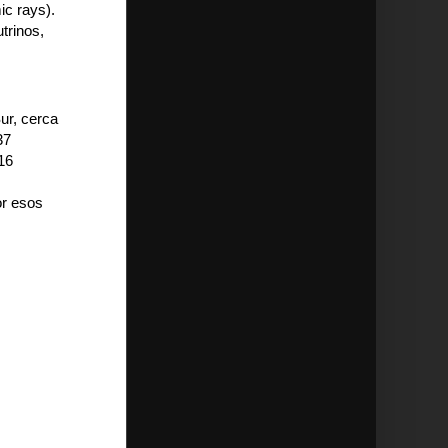
ic rays).
trinos,
ur, cerca
37
16
or esos