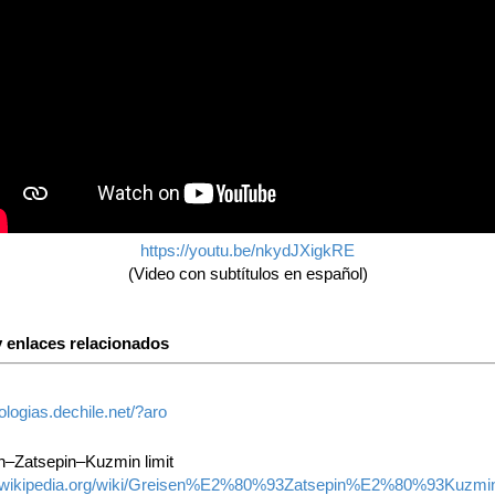
https://youtu.be/nkydJXigkRE
(Video con subtítulos en español)
 enlaces relacionados
mologias.dechile.net/?aro
–Zatsepin–Kuzmin limit
en.wikipedia.org/wiki/Greisen%E2%80%93Zatsepin%E2%80%93Kuzmin