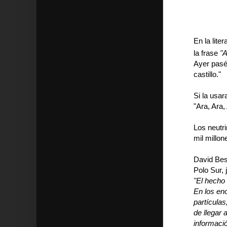
En la lit
la frase
"A
Ayer pasé
castillo."
Si la usar
"Ara, Ara,
Los neutr
mil millon
David Bes
Polo Sur,
"El hecho 
En los en
partículas
de llegar 
informaci