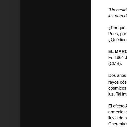
"Un neutr
luz para d
¿Por qué 
Pues, por
¿Qué tien
EL MARC
En 1964 d
(CMB).
Dos años 
rayos cós
cósmicos 
luz. Tal i
El efecto
armenio, 
lluvia de 
Cherenko