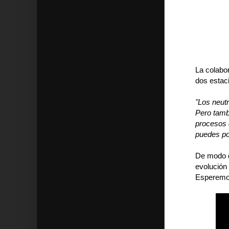
La colabo
dos estaci
"Los neutr
Pero tamb
procesos q
puedes po
De modo q
evolución
Esperemos