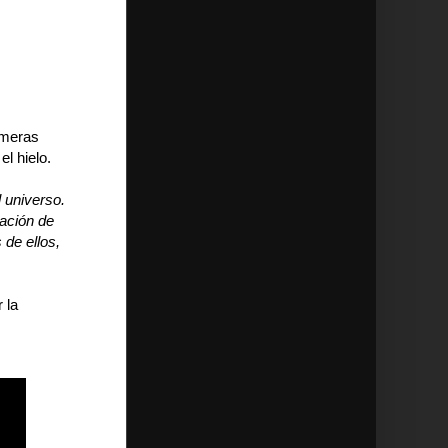
imeras
l hielo.
l universo.
ación de
 de ellos,
 la