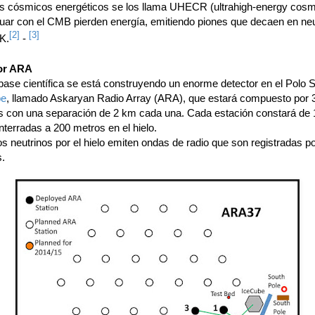
os cósmicos energéticos se los llama UHECR (ultrahigh-energy cosm
ctuar con el CMB pierden energía, emitiendo piones que decaen en neu
[2]
[3]
K.
-
tor ARA
base científica se está construyendo un enorme detector en el Polo S
be
, llamado Askaryan Radio Array (ARA), que estará compuesto por 
s con una separación de 2 km cada una. Cada estación constará de 
terradas a 200 metros en el hielo.
os neutrinos por el hielo emiten ondas de radio que son registradas p
s.