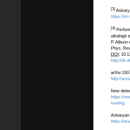
[3]
Askarya
https://en
[4]
Perform
ultrahigh 
P. Allison
Phys. Rev
DOI
: 10.
http://dx
arXiv:150
http://arx
New detec
https://n
hunting
Askaryan 
https://a