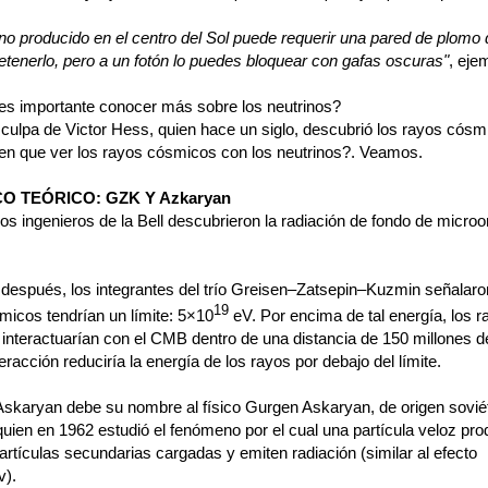
ino producido en el centro del Sol puede requerir una pared de plomo
etenerlo, pero a un fotón lo puedes bloquear con gafas oscuras"
, ejem
es importante conocer más sobre los neutrinos?
 culpa de Victor Hess, quien hace un siglo, descubrió los rayos cósm
en que ver los rayos cósmicos con los neutrinos?. Veamos.
O TEÓRICO: GZK Y Azkaryan
os ingenieros de la Bell descubrieron la radiación de fondo de micro
después, los integrantes del trío Greisen–Zatsepin–Kuzmin señalaro
19
micos tendrían un límite: 5×10
eV. Por encima de tal energía, los r
interactuarían con el CMB dentro de una distancia de 150 millones 
nteracción reduciría la energía de los rayos por debajo del límite.
 Askaryan debe su nombre al físico Gurgen Askaryan, de origen sovié
quien en 1962 estudió el fenómeno por el cual una partícula veloz pr
partículas secundarias cargadas y emiten radiación (similar al efecto
v).