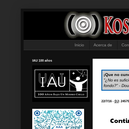
Inicio
Acerca de
Con
IAU 100 años
¡Que no cund
"¿No es sufic
fondo?" - Dou
22/7/16 -
DJ
:
2457
Conti