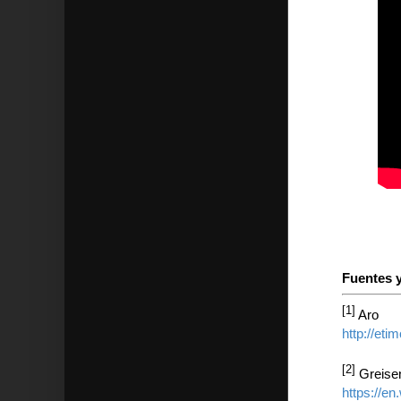
Fuentes y
[1]
Aro
http://eti
[2]
Greisen
https://