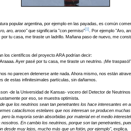
eratura popular argentina, por ejemplo en las payadas, es común come
[1]
ro, aro, arooo"
que significaría "con permiso"
. Por ejemplo "Aro, ar
 por tu casa, me tiraste un ladrillo. Mañana paso de nuevo, me cons
an los científicos del proyecto ARA podrían decir:
 Araaaa. Ayer pasé por tu casa, me tiraste un neutrino. ¡Me traspasó!
inos no parecen detenerse ante nada. Ahora mismo, nos están atrav
es de estas infinitesimales partículas, sin dañarnos.
son -de la Universidad de Kansas- vocero del Detector de Neutrinos
 justamente por eso, se muestra optimista.
de que los neutrinos sean tan penetrantes los hace interesantes en as
ormes cataclismos estelares que nos interesan se producen muchas
, pero la mayoría serán absorbidas por material en el medio intereste
a nosotros. En cambio los neutrinos, porque son tan penetrantes, pue
ón desde muy lejos, mucho más que un fotón, por ejemplo"
, explica.