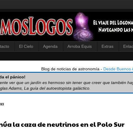
tacto
El Cielo
Agenda
Arroba Equis
Extras
Enla
Blog de noticias de astronomía -
Desde Buenos A
a el pánico!
iente ver que un jardín es hermoso sin tener que creer que también ha
glas Adams, La guía del autoestopista galáctico.
593
núa la caza de neutrinos en el Polo Sur