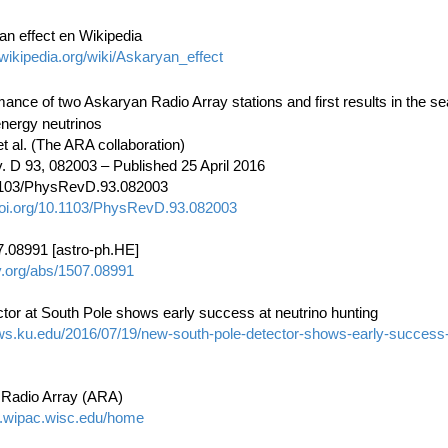
n effect en Wikipedia
.wikipedia.org/wiki/Askaryan_effect
ance of two Askaryan Radio Array stations and first results in the se
energy neutrinos
 et al. (The ARA collaboration)
. D 93, 082003 – Published 25 April 2016
1103/PhysRevD.93.082003
.doi.org/10.1103/PhysRevD.93.082003
7.08991 [astro-ph.HE]
iv.org/abs/1507.08991
tor at South Pole shows early success at neutrino hunting
ews.ku.edu/2016/07/19/new-south-pole-detector-shows-early-success-
Radio Array (ARA)
ra.wipac.wisc.edu/home