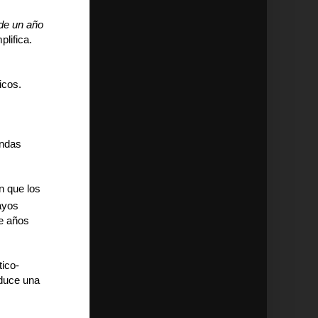
 de un año
plifica.
icos.
ondas
n que los
ayos
de años
tico-
oduce una