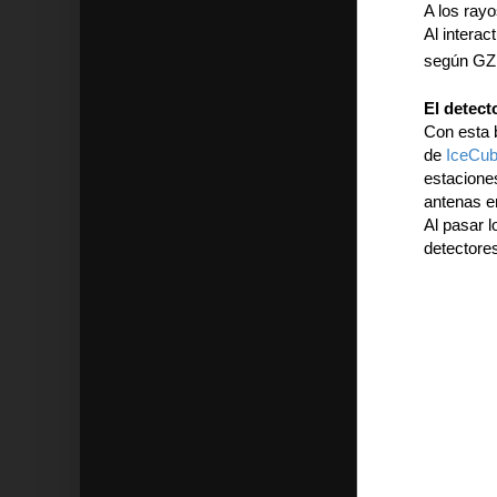
A los ray
Al intera
según GZ
El detec
Con esta 
de
IceCu
estacione
antenas en
Al pasar l
detectore