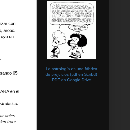
nzar con
o, arooo.
truyo un
"
La astrología es una fábrica
esando 65
de prejuicios (pdf en Scribd)
PDF en Google Drive
 ARA en el
trofísica.
lar antes
den traer