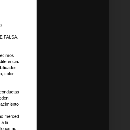
a
TE FALSA.
 decimos
iferencia.
bilidades
a, color
conductas
ueden
nacimiento
ino merced
 a la
ólogos no