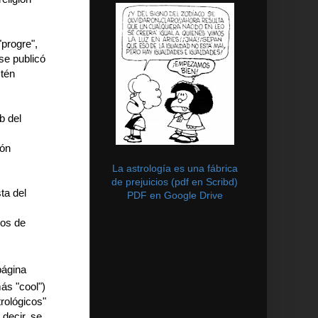
progre",
 se publicó
stén
b del
ión
La astrología es una fábrica
de prejuicios (pdf en Scribd)
ta del
PDF en Google Drive
los de
página
ás "cool")
rológicos"
 decir, se