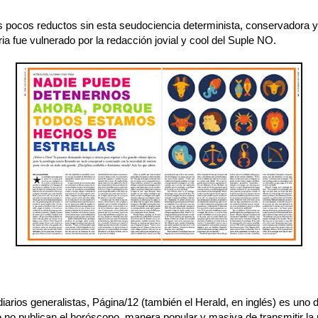
s pocos reductos sin esta seudociencia determinista, conservadora y
ia fue vulnerado por la redacción jovial y cool del Suple NO.
diarios generalistas, Página/12 (también el Herald, en inglés) es uno 
no publican el horóscopo, manera popular y masiva de transmitir la r