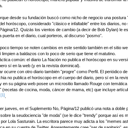
a.
rque desde su fundación buscó como nicho de negocio una postura "
del horóscopo, considerado "clásico e infaltable" entre los diarios, no
Página/12. Quizás los vientos de cambio (a decir de Bob Dylan) le e
a puerta en el diario, cual porteros, al discurso "posmo".
poco tiempo se noten cambios en este sentido también en el sitio we
llí limpien a baldazos con lo poco de serio que tiene el matutino.
áctica común: el diario La Nación no publica el horóscopo en su vers
ero sí en la web (y en la revista dominical).
ar ocurre con otro diario también "progre" como Perfil. El periódico de
ia no publica el horóscopo en el cuerpo del diario, pero sí en la revis
y en su página web posee un micrositio llamado Rouge con temática
" (recetas de cocina, moda, cáncer de mama, etc) que incluye artícu
[1]
a
.
er jueves, en el Suplemento No, Página/12 publicó una nota a doble 
sobre la seudociencia "de moda" (se le dice "trendy" porque así es m
 por Lola Sasturain. La escritora parece muy adicta a los "memes ast
ca en su cuenta de Twitter. Aparentemente cree "ser de sagitario", es