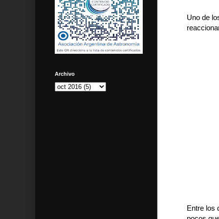
Uno de lo
reaccionar
Archivo
Entre los 
pocos que 