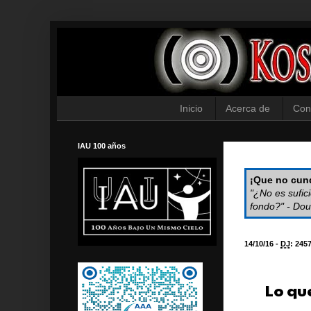
Inicio
Acerca de
Con
IAU 100 años
¡Que no cund
"¿No es sufic
fondo?" - Dou
14/10/16 -
DJ
:
245
Lo qu