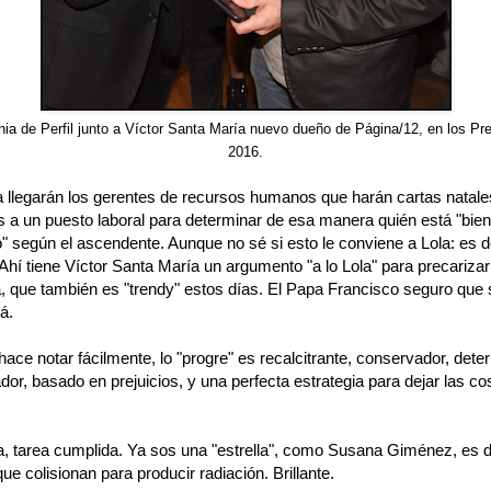
ia de Perfil junto a Víctor Santa María nuevo dueño de Página/12, en los Pre
2016.
 llegarán los gerentes de recursos humanos que harán cartas natale
s a un puesto laboral para determinar de esa manera quién está "bien
" según el ascendente. Aunque no sé si esto le conviene a Lola: es 
 Ahí tiene Víctor Santa María un argumento "a lo Lola" para precarizar
a, que también es "trendy" estos días. El Papa Francisco seguro que 
á.
ce notar fácilmente, lo "progre" es recalcitrante, conservador, deter
dor, basado en prejuicios, y una perfecta estrategia para dejar las 
a, tarea cumplida. Ya sos una "estrella", como Susana Giménez, es de
ue colisionan para producir radiación. Brillante.