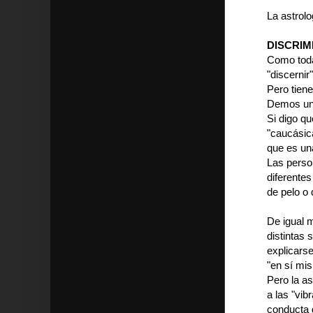
La astrolo
DISCRIM
Como toda 
"discernir"
Pero tien
Demos un 
Si digo qu
"caucásica
que es un
Las person
diferentes
de pelo o 
De igual
distintas 
explicarse
"en sí mi
Pero la as
a las "vib
conducta 