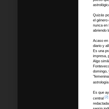
astrológic
Quizás po
el género 
nunca en 
abriendo l
Acaso en 
diario y a
Es una pr
impresa, p
Algo simil
Fontevecch
domingo, 
"femenina
astrologí
Es que ay
[2]
central
redactada
según indi