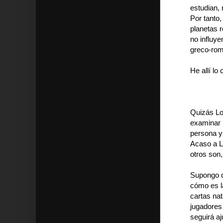
estudian, 
Por tanto,
planetas 
no influy
greco-ro
He allí lo 
Quizás Lol
examinar p
persona y
Acaso a Lo
otros son,
Supongo qu
cómo es la
cartas nat
jugadores 
seguirá aj