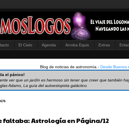
tacto
El Cielo
Agenda
Arroba Equis
Extras
Enla
Blog de noticias de astronomía -
Desde Buenos A
a el pánico!
iente ver que un jardín es hermoso sin tener que creer que también ha
glas Adams, La guía del autoestopista galáctico.
7676
e faltaba: Astrología en Página/12