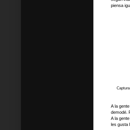
piensa igu
Captura
A la gente
demodé. Pe
A la gente
les gusta 