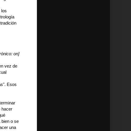
 los
trología
tradición
rónico: on]
en vez de
cual
as". Esos
eterminar
e hacer
qué
á bien o se
hacer una