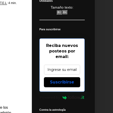
Utilidades
T.E.L
: 4 min.
Tamaño texto:
Para suscribirse
Reciba nuevos
posteos por
email:
Suscribirse
Powered by
de los
Contra la astrología
eligión