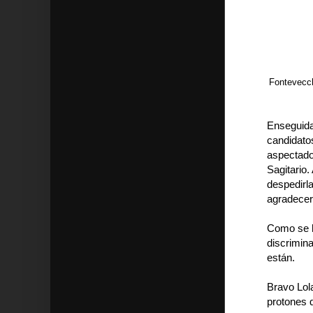
Fontevecch
Enseguida
candidato
aspectado
Sagitario.
despedirl
agradecer
Como se ha
discrimina
están.
Bravo Lol
protones q