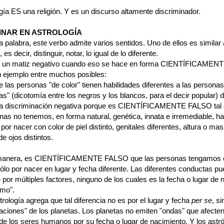
gía ES una religión. Y es un discurso altamente discriminador.
INAR EN ASTROLOGÍA
palabra, este verbo admite varios sentidos. Uno de ellos es similar 
, es decir, distinguir, notar, lo igual de lo diferente.
e un matiz negativo cuando eso se hace en forma CIENTÍFICAMEN
ejemplo entre muchos posibles:
e las personas "de color" tienen habilidades diferentes a las personas
s" (dicotomía entre los negros y los blancos, para el decir popular)
a discriminación negativa porque es CIENTÍFICAMENTE FALSO tal d
as no tenemos, en forma natural, genética, innata e irremediable, ha
 por nacer con color de piel distinto, genitales diferentes, altura o mas
de ojos distintos.
 manera, es CIENTÍFICAMENTE FALSO que las personas tengamos 
sólo por nacer en lugar y fecha diferente. Las diferentes conductas p
 por múltiples factores, ninguno de los cuales es la fecha o lugar de 
smo".
trología agrega que tal diferencia no es por el lugar y fecha
per se
, s
raciones" de los planetas. Los planetas no emiten "ondas" que afecten
de los seres humanos por su fecha o lugar de nacimiento. Y los astr