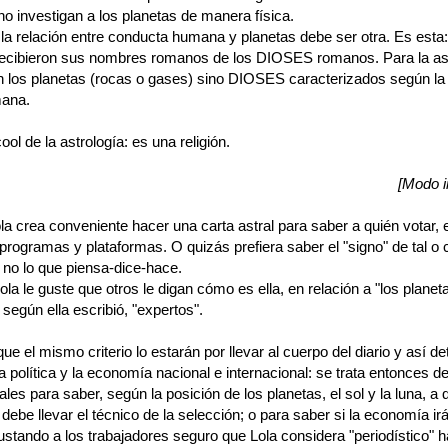
no investigan a los planetas de manera física.
 la relación entre conducta humana y planetas debe ser otra. Es esta:
recibieron sus nombres romanos de los DIOSES romanos. Para la as
en los planetas (rocas o gases) sino DIOSES caracterizados según la 
mana.
cool de la astrología: es una religión.
[Modo i
a crea conveniente hacer una carta astral para saber a quién votar, 
rogramas y plataformas. O quizás prefiera saber el "signo" de tal o 
 no lo que piensa-dice-hace.
la le guste que otros le digan cómo es ella, en relación a "los planet
 según ella escribió, "expertos".
e el mismo criterio lo estarán por llevar al cuerpo del diario y así d
 política y la economía nacional e internacional: se trata entonces d
ales para saber, según la posición de los planetas, el sol y la luna, a 
debe llevar el técnico de la selección; o para saber si la economía ir
ustando a los trabajadores seguro que Lola considera "periodístico" 