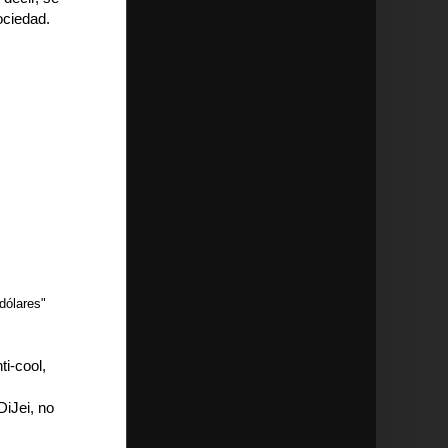
ociedad.
dólares"
ti-cool,
DiJei, no