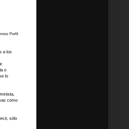
mios Perfil
s a los
de
la o
se lo
minista,
cosas como
cir, sólo