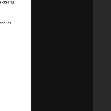
es obreras
moda, es