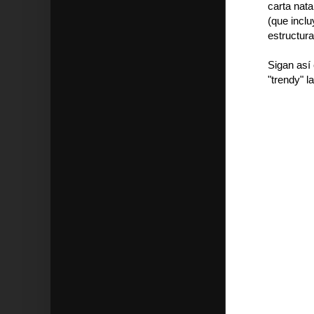
carta nata
(que inclu
estructura
Sigan así 
"trendy" l