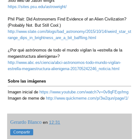
Sitio web de Jason Wright
https://sites.psu.edu/astrowright/
Phil Plait: Did Astronomers Find Evidence of an Alien Civilization?
(Probably Not. But Still Cool.)
http://www.slate.com/blogs/bad_astronomy/2015/10/14/weird_star_st
range_dips_in_brightness_are_a_bit_baffling.html
¿Por qué astrónomos de todo el mundo vigilan la «estrella de la
megaestructura alienígena»?
http://www.abc.es/ciencia/abci-astronomos-todo-mundo-vigilan-
estrella-megaestructura-alienigena-201705242246_noticia.html
Sobre las imágenes
Imagen inicial de
https://www.youtube.com/watch?v=0v8qFEqsfmg
Imagen de meme de
http://www.quickmeme.com/p/3w2qun/page/1/
Gerardo Blanco
en
12:31
Compartir