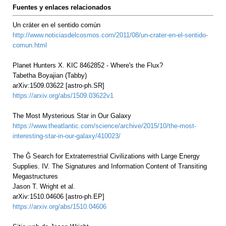
Fuentes y enlaces relacionados
Un cráter en el sentido común
http://www.noticiasdelcosmos.com/2011/08/un-crater-en-el-sentido-
comun.html
Planet Hunters X. KIC 8462852 - Where's the Flux?
Tabetha Boyajian (Tabby)
arXiv:1509.03622 [astro-ph.SR]
https://arxiv.org/abs/1509.03622v1
The Most Mysterious Star in Our Galaxy
https://www.theatlantic.com/science/archive/2015/10/the-most-
interesting-star-in-our-galaxy/410023/
The Ĝ Search for Extraterrestrial Civilizations with Large Energy
Supplies. IV. The Signatures and Information Content of Transiting
Megastructures
Jason T. Wright et al.
arXiv:1510.04606 [astro-ph.EP]
https://arxiv.org/abs/1510.04606