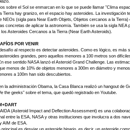
lazo.
ios sobre el Sol se enmarcan en lo que se puede llamar "Clima espaci
 Tierra hay granizo, en el espacio hay asteroides. La investigación t
de NEOs (sigla para Near Earth Objets, Objetos cercanos a la Tierra)
as concretas de aplicar la astronomía. También se usa la sigla NEA 
a los Asteroides Cercanos a la Tierra (Near Earth Asteroids).
AFÍOS POR VENIR
desafío al respecto es detectar asteroides. Como es lógico, es más s
 asteroides grandes, pero aquellos menores a 100 metros son difícile
 En ese sentido NASA lanzó el Asteroid Grand Challenge. Las estima
que menos de 10% de objetos menores a 300m en diámetro y menos
enores a 100m han sido descubiertos.
en la administración Obama, la Casa Blanca realizó un hangout de G
"We the geeks" sobre el tema, que quedó registrado en Youtube.
IM+DART
 AIDA (Asteroid Impact and Deflection Assessment) es una colabora
onal entre la ESA, NASA y otras instituciones que involucra a dos na
y AIM de ESA.
o principal es desviar un asteroide binario, es decir, un asteroide com