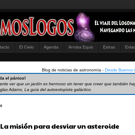
tacto
El Cielo
Agenda
Arroba Equis
Extras
Enla
Blog de noticias de astronomía -
Desde Buenos A
a el pánico!
iente ver que un jardín es hermoso sin tener que creer que también ha
glas Adams, La guía del autoestopista galáctico.
40
 La misión para desviar un asteroide