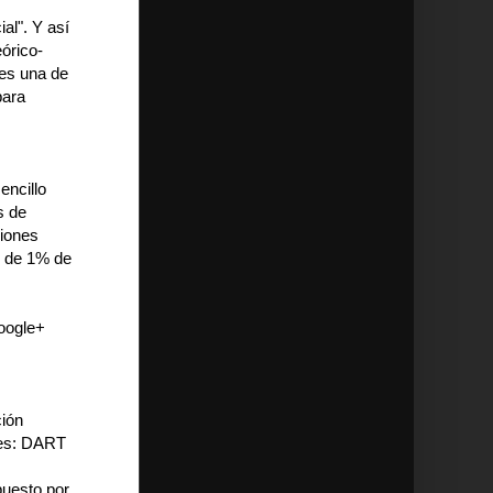
al". Y así
eórico-
 es una de
para
encillo
s de
ciones
 de 1% de
oogle+
ción
ves: DART
puesto por