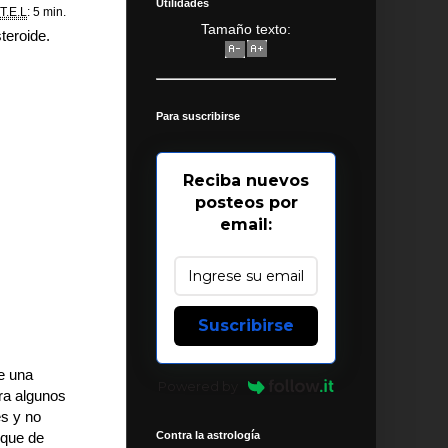
Utilidades
T.E.L
: 5 min.
Tamaño texto:
teroide.
Para suscribirse
Reciba nuevos
posteos por
email:
Suscribirse
te una
Powered by
ara algunos
es y no
Contra la astrología
 que de