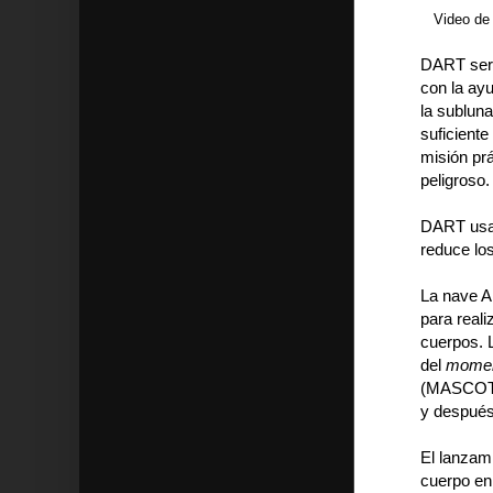
Video de
DART será
con la ay
la subluna
suficiente
misión pr
peligroso.
DART usar
reduce los
La nave A
para real
cuerpos. 
del
mome
(MASCOT-2
y después
El lanzam
cuerpo en