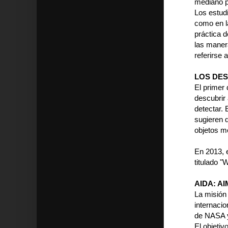
mediano p
Los estud
como en la
práctica 
las maner
referirse 
LOS DES
El primer 
descubrir
detectar.
sugieren 
objetos m
En 2013, 
titulado 
AIDA: A
La misión
internaci
de NASA 
El objetiv