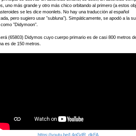
os, uno más grande y otro más chico orbitando al primero (a estos ob
asteroides se les dice moonlets. No hay una traducción al español
zada, pero sugiero usar "subluna"). Simpáticamente, se apodó a la s
 como "Didymoon".
 será (65803) Didymos cuyo cuerpo primario es de casi 800 metros d
una es de 150 metros.
https://youtu.be/L4qGdR_dkFA