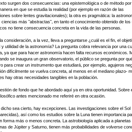
exto surgen dos consecuencias: una epistemológica o de método por 
manera en que se estudia la realidad (por ejemplo en razón de las
iones sobre lentes gravitacionales); la otra es pragmática: la astron
 ciencias más "abstractas", en tanto el conocimiento obtenido de los
cos no tiene consecuencia concreta en la vida de las personas.
 consideración, a la vez, lleva a preguntarse ¿cuál es el fin, el objeti
y utilidad de la astronomía? La pregunta cobra relevancia por una c
, ya que para hacer astronomía hacen falta recursos económicos.
ando se inaugura un gran observatorio, el público se pregunta por qu
ro para crear un instrumento que estudiará, por ejemplo, agujeros ne
ión difícilmente se vuelva concreta, al menos en el mediano plazo- m
es hay otras necesidades tangibles en la población.
estión de fondo que he abordado aquí ya en otra oportunidad. Sobre 
ilosófico antes mencionado me referiré en otra ocasión.
dicho sea cierto, hay excepciones. Las investigaciones sobre el Sol 
parecidas), así como los estudios sobre la Luna tienen importancia pa
 forma más o menos concreta. La astrobiología aplicada a planeta
unas de Júpiter y Saturno, tienen más probabilidades de volverse con