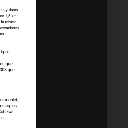
ica y datos
por 1,8 km.
e la misma
servaciones
ios.
tipo.
nes que
2008 que
a moonlet,
lescopios
 Cubesat
os