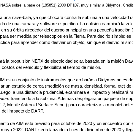
 NASA sobre la base de (185851) 2000 DP107, muy similar a Didymos. Crédi
 una nave-bala, ya que chocará contra la subluna a una velocidad 
uda de una cámara y software específico. La colisión cambiará la vel
 en su órbita alrededor del cuerpo principal en una pequeña fracción 
 para ser medida por telescopios en la Tierra. Para decirlo simple: es
áctica para aprender cómo desviar un objeto, sin que el desvío mism
á la propulsión NETX de electricidad solar, basada en la misión Da
 costos del vehículo y flexibiliza el tiempo de misión.
IM es un conjunto de instrumentos que arribarán a Didymos antes de
izar un estudio de cerca (medición de masa, densidad, forma, etc) d
Luego, a una distancia prudencial, examinará el impacto y realizará 
ntum
transferido a la subluna. Además desplegará un paquete de supe
, Mobile Asteroid Surface Scout) para caracterizar la moonlet ante
 del impacto de DART.
iento de AIM está previsto para octubre de 2020 y un encuentro con e
 mayo 2022. DART sería lanzado a fines de diciembre de 2020 y lleg