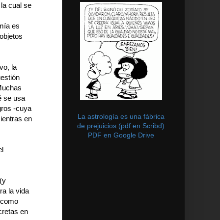
la cual se
omía es
 objetos
vo, la
uestión
 Muchas
é se usa
gros -cuya
La astrología es una fábrica
ientras en
de prejuicios (pdf en Scribd)
PDF en Google Drive
el
(y
ra la vida
s como
cretas en