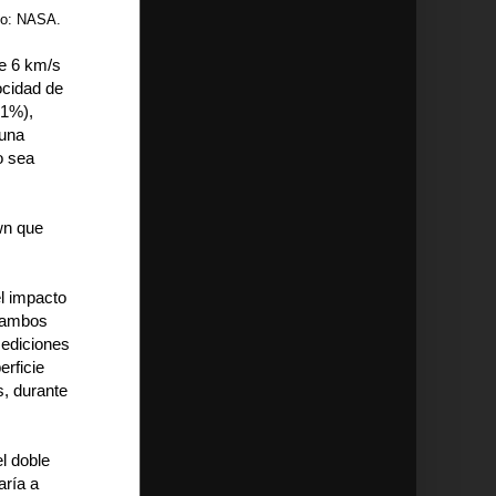
to: NASA.
de 6 km/s
ocidad de
(1%),
 una
o sea
wn que
l impacto
e ambos
mediciones
rficie
s, durante
l doble
aría a