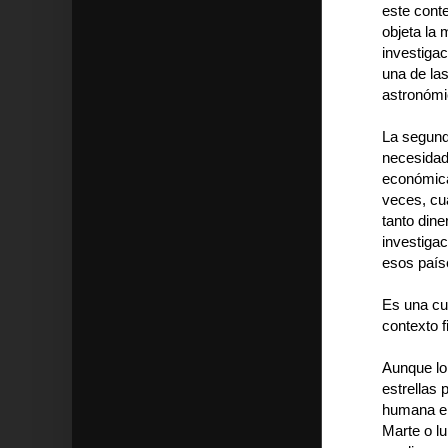
este cont
objeta la 
investigac
una de las
astronómi
La segunda
necesidad 
económica
veces, cu
tanto dine
investigac
esos país
Es una cu
contexto f
Aunque lo 
estrellas 
humana en
Marte o l