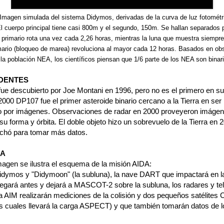
Imagen simulada del sistema Didymos, derivadas de la curva de luz fotométr
El cuerpo principal tiene casi 800m y el segundo, 150m. Se hallan separados 
 primario rota una vez cada 2,26 horas, mientras la luna que muestra siempr
imario (bloqueo de marea) revoluciona al mayor cada 12 horas. Basados en ob
la población NEA, los científicos piensan que 1/6 parte de los NEA son binar
DENTES
ue descubierto por Joe Montani en 1996, pero no es el primero en su 
000 DP107 fue el primer asteroide binario cercano a la Tierra en ser
 por imágenes. Observaciones de radar en 2000 proveyeron imáge
su forma y órbita. El doble objeto hizo un sobrevuelo de la Tierra en 
chó para tomar más datos.
A
magen se ilustra el esquema de la misión AIDA:
idymos y "Didymoon" (la subluna), la nave DART que impactará en l
legará antes y dejará a MASCOT-2 sobre la subluna, los radares y te
a AIM realizarán mediciones de la colisión y dos pequeños satélites
os cuales llevará la carga ASPECT) y que también tomarán datos de l