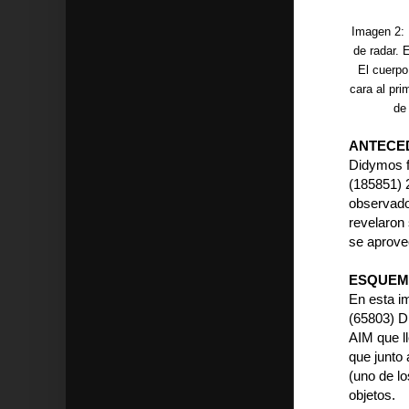
Imagen 2: 
de radar. 
El cuerpo
cara al pr
de 
ANTECE
Didymos f
(185851) 2
observado
revelaron 
se aprove
ESQUEM
En esta i
(65803) D
AIM que l
que junto 
(uno de l
objetos.