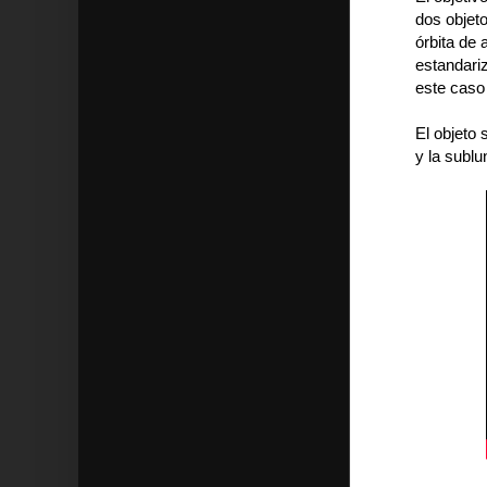
dos objet
órbita de 
estandari
este caso
El objeto
y la subl