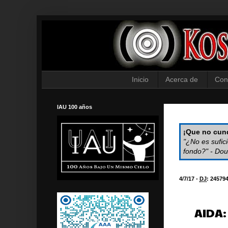
Inicio
Acerca de
Con
IAU 100 años
¡Que no cund
"¿No es sufic
fondo?" - Dou
4/7/17 -
DJ
:
24579
AIDA: