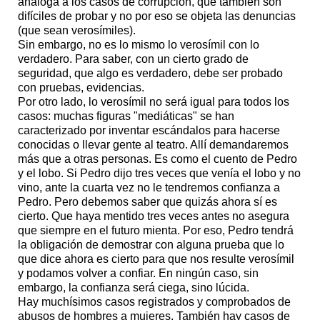
análoga a los casos de corrupción, que también son
difíciles de probar y no por eso se objeta las denuncias
(que sean verosímiles).
Sin embargo, no es lo mismo lo verosímil con lo
verdadero. Para saber, con un cierto grado de
seguridad, que algo es verdadero, debe ser probado
con pruebas, evidencias.
Por otro lado, lo verosímil no será igual para todos los
casos: muchas figuras "mediáticas" se han
caracterizado por inventar escándalos para hacerse
conocidas o llevar gente al teatro. Allí demandaremos
más que a otras personas. Es como el cuento de Pedro
y el lobo. Si Pedro dijo tres veces que venía el lobo y no
vino, ante la cuarta vez no le tendremos confianza a
Pedro. Pero debemos saber que quizás ahora sí es
cierto. Que haya mentido tres veces antes no asegura
que siempre en el futuro mienta. Por eso, Pedro tendrá
la obligación de demostrar con alguna prueba que lo
que dice ahora es cierto para que nos resulte verosímil
y podamos volver a confiar. En ningún caso, sin
embargo, la confianza será ciega, sino lúcida.
Hay muchísimos casos registrados y comprobados de
abusos de hombres a mujeres. También hay casos de