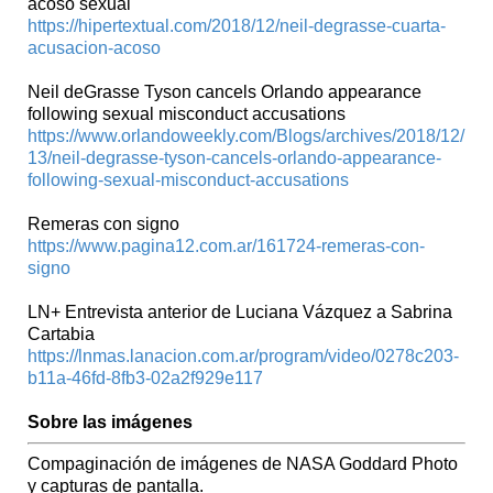
acoso sexual
https://hipertextual.com/2018/12/neil-degrasse-cuarta-
acusacion-acoso
Neil deGrasse Tyson cancels Orlando appearance
following sexual misconduct accusations
https://www.orlandoweekly.com/Blogs/archives/2018/12/
13/neil-degrasse-tyson-cancels-orlando-appearance-
following-sexual-misconduct-accusations
Remeras con signo
https://www.pagina12.com.ar/161724-remeras-con-
signo
LN+ Entrevista anterior de Luciana Vázquez a Sabrina
Cartabia
https://lnmas.lanacion.com.ar/program/video/0278c203-
b11a-46fd-8fb3-02a2f929e117
Sobre las imágenes
Compaginación de imágenes de NASA Goddard Photo
y capturas de pantalla.