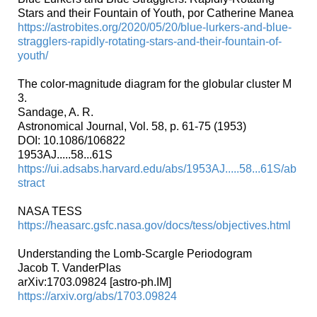
Stars and their Fountain of Youth, por Catherine Manea
https://astrobites.org/2020/05/20/blue-lurkers-and-blue-
stragglers-rapidly-rotating-stars-and-their-fountain-of-
youth/
The color-magnitude diagram for the globular cluster M
3.
Sandage, A. R.
Astronomical Journal, Vol. 58, p. 61-75 (1953)
DOI: 10.1086/106822
1953AJ.....58...61S
https://ui.adsabs.harvard.edu/abs/1953AJ.....58...61S/ab
stract
NASA TESS
https://heasarc.gsfc.nasa.gov/docs/tess/objectives.html
Understanding the Lomb-Scargle Periodogram
Jacob T. VanderPlas
arXiv:1703.09824 [astro-ph.IM]
https://arxiv.org/abs/1703.09824