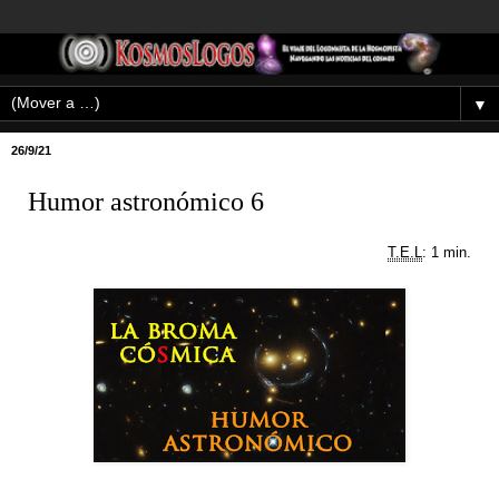
▼
26/9/21
Humor astronómico 6
T.E.L
: 1 min.