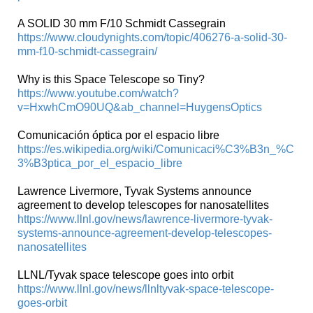
A SOLID 30 mm F/10 Schmidt Cassegrain
https://www.cloudynights.com/topic/406276-a-solid-30-
mm-f10-schmidt-cassegrain/
Why is this Space Telescope so Tiny?
https://www.youtube.com/watch?
v=HxwhCmO90UQ&ab_channel=HuygensOptics
Comunicación óptica por el espacio libre
https://es.wikipedia.org/wiki/Comunicaci%C3%B3n_%C
3%B3ptica_por_el_espacio_libre
Lawrence Livermore, Tyvak Systems announce
agreement to develop telescopes for nanosatellites
https://www.llnl.gov/news/lawrence-livermore-tyvak-
systems-announce-agreement-develop-telescopes-
nanosatellites
LLNL/Tyvak space telescope goes into orbit
https://www.llnl.gov/news/llnltyvak-space-telescope-
goes-orbit