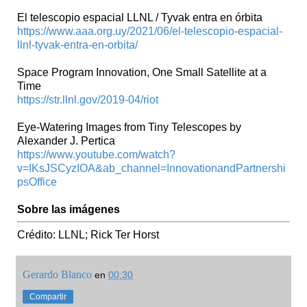
El telescopio espacial LLNL / Tyvak entra en órbita
https://www.aaa.org.uy/2021/06/el-telescopio-espacial-
llnl-tyvak-entra-en-orbita/
Space Program Innovation, One Small Satellite at a
Time
https://str.llnl.gov/2019-04/riot
Eye-Watering Images from Tiny Telescopes by
Alexander J. Pertica
https://www.youtube.com/watch?
v=IKsJSCyzIOA&ab_channel=InnovationandPartnershi
psOffice
Sobre las imágenes
Crédito: LLNL; Rick Ter Horst
Gerardo Blanco
en
00:30
Compartir