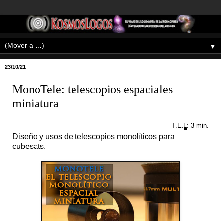
▼
23/10/21
MonoTele: telescopios espaciales
miniatura
T.E.L
: 3 min.
Diseño y usos de telescopios monolíticos para
cubesats.