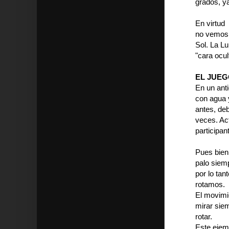
grados, ya
En virtud
no vemos d
Sol. La Lu
"cara ocul
EL JUE
En un ant
con agua y
antes, deb
veces. Act
participan
Pues bien
palo siem
por lo tan
rotamos.
El movimie
mirar siem
rotar.
Este ejemp