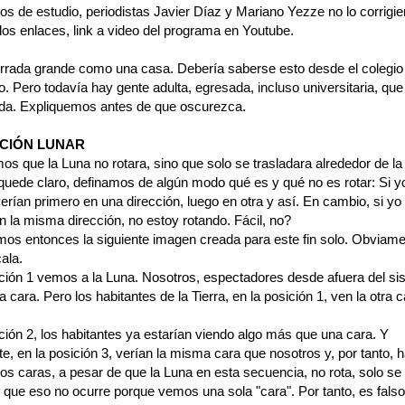
s de estudio, periodistas Javier Díaz y Mariano Yezze no lo corrigi
los enlaces, link a video del programa en Youtube.
rrada grande como una casa. Debería saberse esto desde el colegio
. Pero todavía hay gente adulta, egresada, incluso universitaria, que 
da. Expliquemos antes de que oscurezca.
CIÓN LUNAR
 que la Luna no rotara, sino que solo se trasladara alrededor de la 
quede claro, definamos de algún modo qué es y qué no es rotar: Si yo
erían primero en una dirección, luego en otra y así. En cambio, si yo
 la misma dirección, no estoy rotando. Fácil, no?
mos entonces la siguiente imagen creada para este fin solo. Obviam
ala.
ición 1 vemos a la Luna. Nosotros, espectadores desde afuera del si
cara. Pero los habitantes de la Tierra, en la posición 1, ven la otra c
ción 2, los habitantes ya estarían viendo algo más que una cara. Y
e, en la posición 3, verían la misma cara que nosotros y, por tanto, 
dos caras, a pesar de que la Luna en esta secuencia, no rota, solo se 
o que eso no ocurre porque vemos una sola "cara". Por tanto, es fals