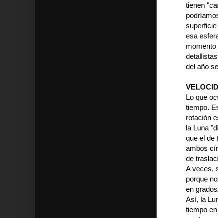
tienen "ca
podríamos 
superfici
esa esfera
momento d
detallista
del año se
VELOCID
Lo que ocu
tiempo. Es
rotación e
la Luna "d
que el de 
ambos cír
de traslac
A veces, 
porque no
en grados
Así, la Lu
tiempo en 