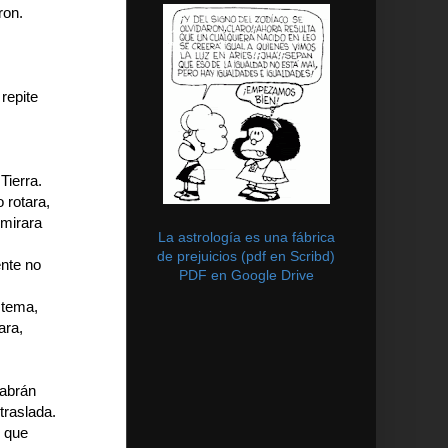
eron.
repite
Tierra.
 rotara,
 mirara
La astrología es una fábrica
de prejuicios (pdf en Scribd)
ente no
PDF en Google Drive
stema,
ara,
habrán
traslada.
o que