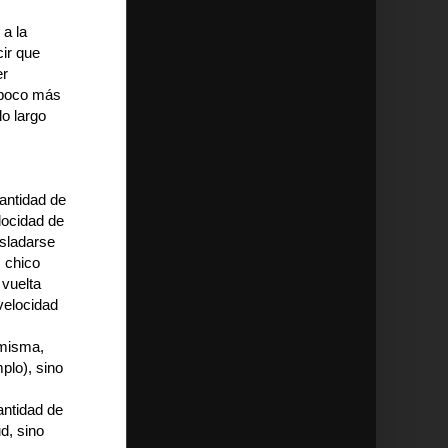
 a la
ir que
er
 poco más
lo largo
cantidad de
elocidad de
asladarse
s chico
 vuelta
velocidad
 misma,
plo), sino
antidad de
d, sino