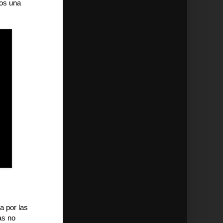
mos una
a por las
as no