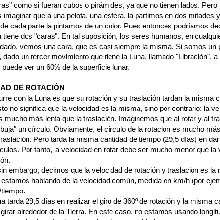
ras" como si fueran cubos o pirámides, ya que no tienen lados. Pero
imaginar que a una pelota, una esfera, la partimos en dos mitades y
e de cada parte la pintamos de un color. Pues entonces podríamos dec
 tiene dos "caras". En tal suposición, los seres humanos, en cualqui
ado, vemos una cara, que es casi siempre la misma. Si somos un
s, dado un tercer movimiento que tiene la Luna, llamado "Libración", a 
 puede ver un 60% de la superficie lunar.
AD DE ROTACIÓN
rre con la Luna es que su rotación y su traslación tardan la misma 
to no significa que la velocidad es la misma, sino por contrario: la v
s mucho más lenta que la traslación. Imaginemos que al rotar y al tr
ibuja" un círculo. Obviamente, el círculo de la rotación es mucho má
traslación. Pero tarda la misma cantidad de tiempo (29,5 días) en dar
culos. Por tanto, la velocidad en rotar debe ser mucho menor que la 
ión.
sin embargo, decimos que la velocidad de rotación y traslación es la
 estamos hablando de la velocidad común, medida en km/h (por ejem
/tiempo.
na tarda 29,5 días en realizar el giro de 360º de rotación y la misma c
girar alrededor de la Tierra. En este caso, no estamos usando longitu