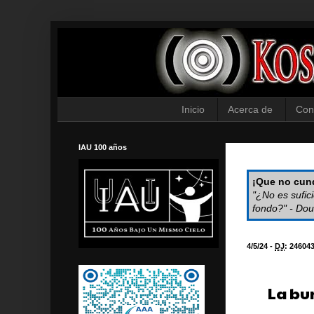
Inicio
Acerca de
Con
IAU 100 años
¡Que no cund
"¿No es sufic
fondo?" - Dou
4/5/24 -
DJ
:
24604
La bu