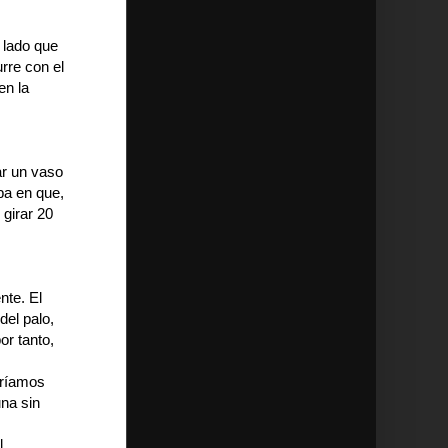
 lado que
rre con el
en la
ar un vaso
ba en que,
 girar 20
nte. El
del palo,
or tanto,
eríamos
una sin
l