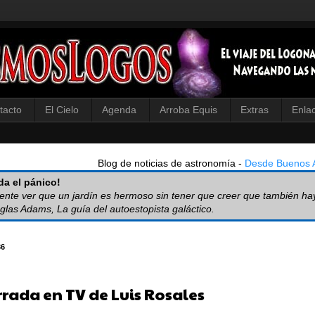
tacto
El Cielo
Agenda
Arroba Equis
Extras
Enla
Blog de noticias de astronomía -
Desde Buenos A
a el pánico!
iente ver que un jardín es hermoso sin tener que creer que también ha
glas Adams, La guía del autoestopista galáctico.
36
rrada en TV de Luis Rosales