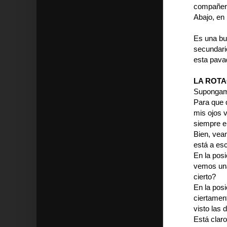
compañero
Abajo, en 
Es una bu
secundario
esta pava
LA ROTA
Supongamos
Para que 
mis ojos v
siempre en
Bien, vea
está a esc
En la pos
vemos una 
cierto?
En la posi
ciertament
visto las 
Está clar