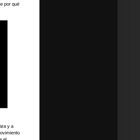
ne por qué
ara y a
ovimiento
e el