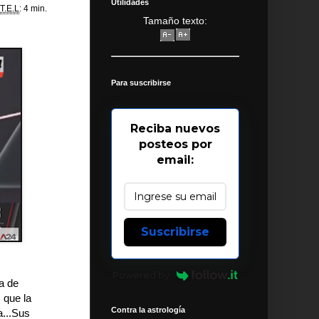
Utilidades
T.E.L
: 4 min.
Tamaño texto:
Para suscribirse
Reciba nuevos
posteos por
email:
Suscribirse
Powered by
ta de
 que la
Contra la astrología
a...Sus