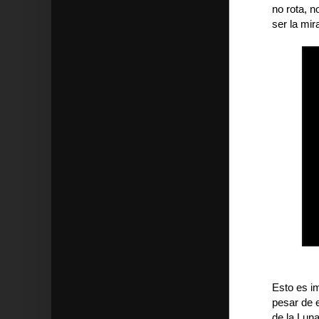
no rota, n
ser la mir
Esto es i
pesar de 
de la Luna