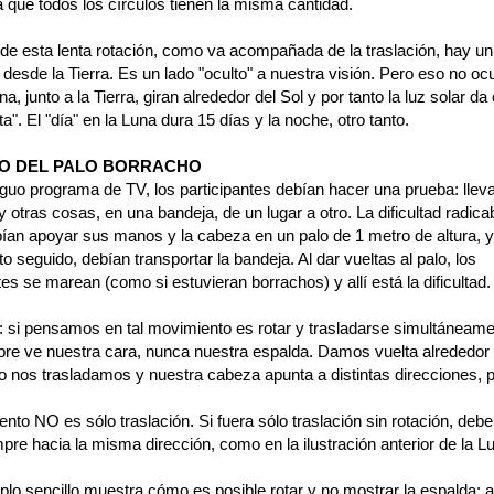
 que todos los círculos tienen la misma cantidad.
 de esta lenta rotación, como va acompañada de la traslación, hay un
esde la Tierra. Es un lado "oculto" a nuestra visión. Pero eso no ocu
na, junto a la Tierra, giran alrededor del Sol y por tanto la luz solar da 
ta". El "día" en la Luna dura 15 días y la noche, otro tanto.
GO DEL PALO BORRACHO
iguo programa de TV, los participantes debían hacer una prueba: llev
 otras cosas, en una bandeja, de un lugar a otro. La dificultad radica
ían apoyar sus manos y la cabeza en un palo de 1 metro de altura, y
o seguido, debían transportar la bandeja. Al dar vueltas al palo, los
tes se marean (como si estuvieran borrachos) y allí está la dificultad.
: si pensamos en tal movimiento es rotar y trasladarse simultáneame
pre ve nuestra cara, nunca nuestra espalda. Damos vuelta alrededor 
to nos trasladamos y nuestra cabeza apunta a distintas direcciones, p
nto NO es sólo traslación. Si fuera sólo traslación sin rotación, deb
pre hacia la misma dirección, como en la ilustración anterior de la L
lo sencillo muestra cómo es posible rotar y no mostrar la espalda: a