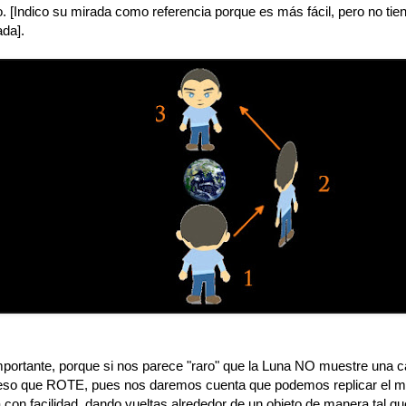
o. [Indico su mirada como referencia porque es más fácil, pero no tie
ada].
mportante, porque si nos parece "raro" que la Luna NO muestre una c
eso que ROTE, pues nos daremos cuenta que podemos replicar el m
 con facilidad, dando vueltas alrededor de un objeto de manera tal qu