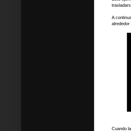
trasladars
A continu
alrededor 
Cuando la