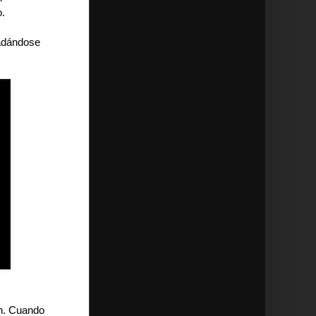
o.
ladándose
ón. Cuando