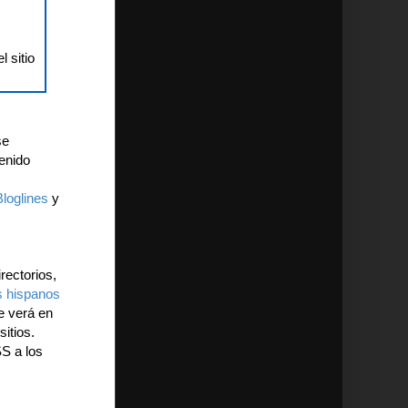
l sitio
se
tenido
Bloglines
y
ectorios,
s hispanos
e verá en
itios.
SS a los