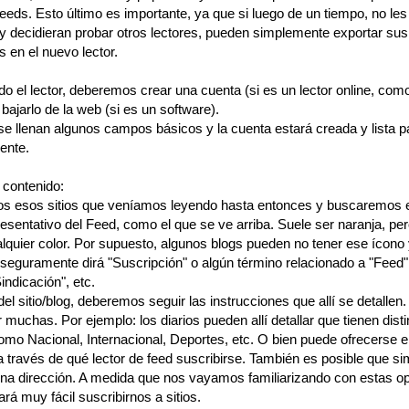
eeds. Esto último es importante, ya que si luego de un tiempo, no les
 decidieran probar otros lectores, pueden simplemente exportar sus
s en el nuevo lector.
do el lector, deberemos crear una cuenta (si es un lector online, com
 bajarlo de la web (si es un software).
e llenan algunos campos básicos y la cuenta estará creada y lista p
ente.
 contenido:
os esos sitios que veníamos leyendo hasta entonces y buscaremos 
esentativo del Feed, como el que se ve arriba. Suele ser naranja, pe
lquier color. Por supuesto, algunos blogs pueden no tener ese ícono
 seguramente dirá "Suscripción" o algún término relacionado a "Feed"
indicación", etc.
l sitio/blog, deberemos seguir las instrucciones que allí se detallen
 muchas. Por ejemplo: los diarios pueden allí detallar que tienen disti
omo Nacional, Internacional, Deportes, etc. O bien puede ofrecerse e
a través de qué lector de feed suscribirse. También es posible que 
una dirección. A medida que nos vayamos familiarizando con estas o
ará muy fácil suscribirnos a sitios.