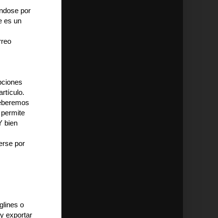
éndose por
e es un
rreo
pciones
rtículo.
 deberemos
a permite
Y bien
erse por
glines o
y exportar