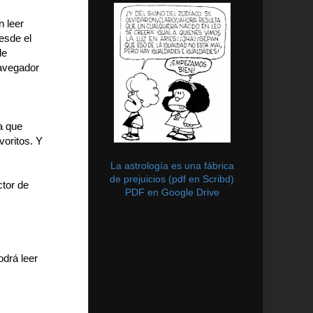
n leer
esde el
de
navegador
a que
voritos. Y
La astrología es una fábrica
de prejuicios (pdf en Scribd)
ctor de
PDF en Google Drive
odrá leer