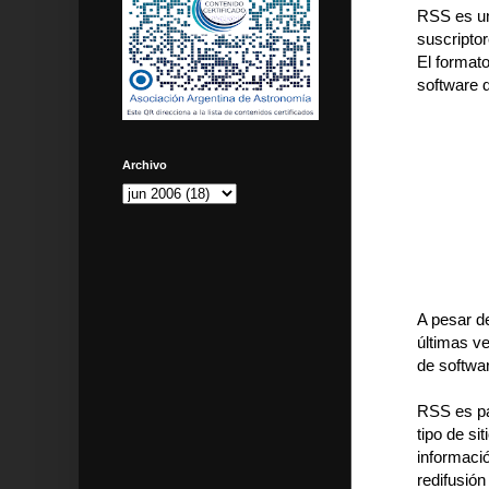
RSS es un 
suscriptor
El formato
software 
Archivo
A pesar d
últimas v
de softwar
RSS es pa
tipo de si
informaci
redifusió