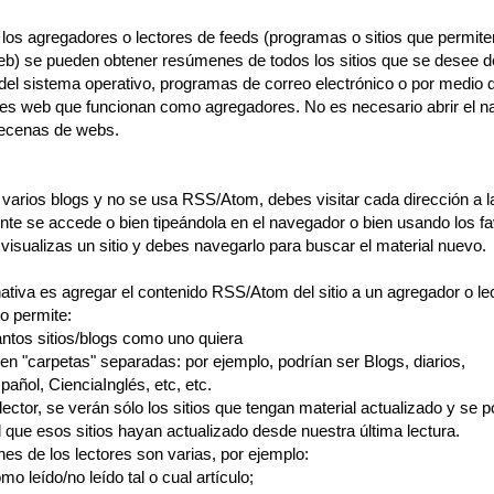
 los agregadores o lectores de feeds (programas o sitios que permite
eb) se pueden obtener resúmenes de todos los sitios que se desee d
 del sistema operativo, programas de correo electrónico o por medio 
nes web que funcionan como agregadores. No es necesario abrir el 
 decenas de webs.
 varios blogs y no se usa RSS/Atom, debes visitar cada dirección a l
te se accede o bien tipeándola en el navegador o bien usando los fa
 visualizas un sitio y debes navegarlo para buscar el material nuevo.
ativa es agregar el contenido RSS/Atom del sitio a un agregador o le
o permite:
antos sitios/blogs como uno quiera
en "carpetas" separadas: por ejemplo, podrían ser Blogs, diarios,
añol, CienciaInglés, etc, etc.
l lector, se verán sólo los sitios que tengan material actualizado y se p
l que esos sitios hayan actualizado desde nuestra última lectura.
es de los lectores son varias, por ejemplo:
o leído/no leído tal o cual artículo;