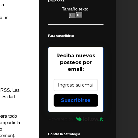
Utilidades
 a
Tamaño texto:
do un
Para suscribirse
Reciba nuevos
posteos por
email:
s RSS. Las
ecesidad
Suscribirse
para todo
Powered by
ompartir la
mo
Contra la astrología
 común).