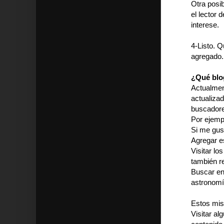
Otra posib
el lector 
interese.
4-Listo. 
agregado.
¿Qué blo
Actualmen
actualizad
buscadore
Por ejemp
Si me gust
Agregar e
Visitar l
también r
Buscar en
astronomí
Estos mism
Visitar al