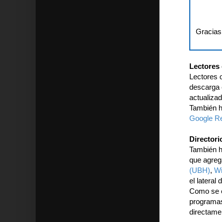
Gracias
Lectores 
Lectores 
descarga e
actualiza
También h
Google R
Directori
También h
que agreg
(UBH)
,
Wi
el lateral
Como se ex
programas
directame