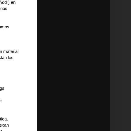
"Add") en
 nos
yamos
n material
stán los
ogs
e
tica.
dexan