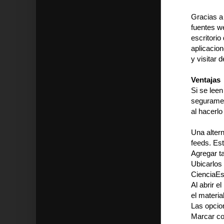
Gracias a
fuentes w
escritorio
aplicacio
y visitar
Ventajas
Si se leen
seguramen
al hacerlo
Una altern
feeds. Est
Agregar t
Ubicarlos 
CienciaEsp
Al abrir e
el materia
Las opcion
Marcar com