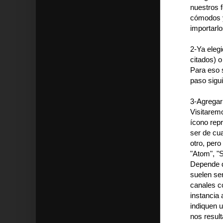
nuestros f
cómodos y
importarlo
2-Ya elegi
citados) o
Para eso s
paso sigui
3-Agregar
Visitarem
ícono repr
ser de cua
otro, pero
"Atom", "S
Depende de
suelen ser
canales c
instancia 
indiquen 
nos result