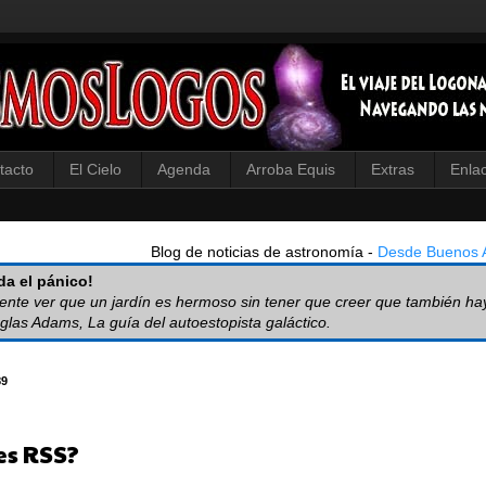
tacto
El Cielo
Agenda
Arroba Equis
Extras
Enla
Blog de noticias de astronomía -
Desde Buenos A
a el pánico!
iente ver que un jardín es hermoso sin tener que creer que también ha
glas Adams, La guía del autoestopista galáctico.
89
es RSS?