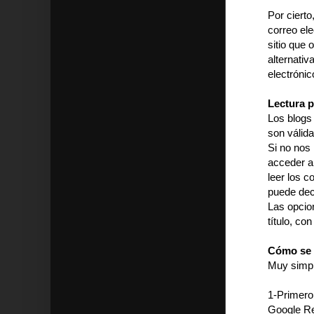
Por cierto
correo ele
sitio que
alternati
electrónic
Lectura p
Los blogs
son válida
Si no nos 
acceder a 
leer los c
puede deci
Las opcio
título, co
Cómo se 
Muy simpl
1-Primero
Google Re