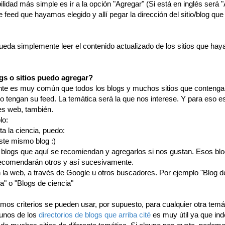
ilidad más simple es ir a la opción "Agregar" (Si está en inglés será 
de feed que hayamos elegido y allí pegar la dirección del sitio/blog que
Queda simplemente leer el contenido actualizado de los sitios que ha
gs o sitios puedo agregar?
te es muy común que todos los blogs y muchos sitios que contenga
o tengan su feed. La temática será la que nos interese. Y para eso e
s web, también.
lo:
a la ciencia, puedo:
ste mismo blog :)
os blogs que aquí se recomiendan y agregarlos si nos gustan. Esos bl
ecomendarán otros y así sucesivamente.
 la web, a través de Google u otros buscadores. Por ejemplo "Blog d
a" o "Blogs de ciencia"
os criterios se pueden usar, por supuesto, para cualquier otra temá
gunos de los
directorios de blogs que arriba cité
es muy útil ya que in