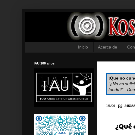
Inicio
Acerca de
Con
IAU 100 años
¡Que no cund
"¿No es sufic
fondo?" - Dou
1/6/06 -
DJ
:
24538
¿Qué 