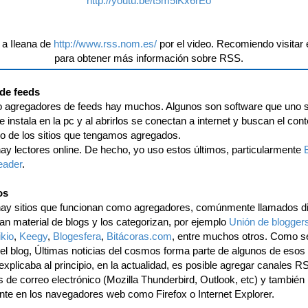
http://youtu.be/t5m5lKx6rEo
 a Ileana de
http://www.rss.nom.es/
por el video. Recomiendo visitar e
para obtener más información sobre RSS.
de feeds
o agregadores de feeds hay muchos. Algunos son software que uno 
 instala en la pc y al abrirlos se conectan a internet y buscan el con
do de los sitios que tengamos agregados.
ay lectores online. De hecho, yo uso estos últimos, particularmente
eader
.
os
ay sitios que funcionan como agregadores, comúnmente llamados dir
an material de blogs y los categorizan, por ejemplo
Unión de blogger
kio
,
Keegy
,
Blogesfera
,
Bitácoras.com
, entre muchos otros. Como s
 del blog, Últimas noticias del cosmos forma parte de algunos de esos s
plicaba al principio, en la actualidad, es posible agregar canales R
 de correo electrónico (Mozilla Thunderbird, Outlook, etc) y también
nte en los navegadores web como Firefox o Internet Explorer.