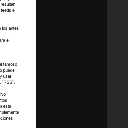
 resultan
 feeds e
o los antes
ara el
el famoso
ro puede
 y usar
, "RSS",
. No
ntos
n esta
simplemente
pciones