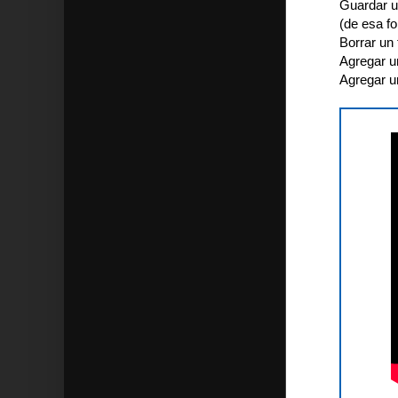
Guardar u
(de esa f
Borrar un 
Agregar u
Agregar u