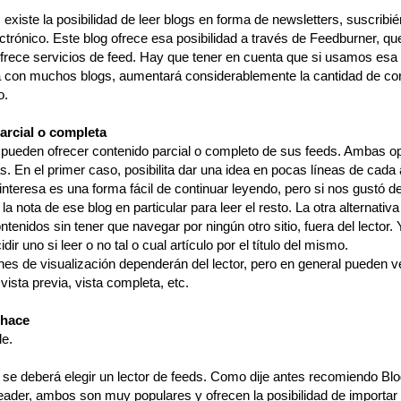
, existe la posibilidad de leer blogs en forma de newsletters, suscribi
ctrónico. Este blog ofrece esa posibilidad a través de Feedburner, qu
 ofrece servicios de feed. Hay que tener en cuenta que si usamos esa
va con muchos blogs, aumentará considerablemente la cantidad de co
o.
arcial o completa
 pueden ofrecer contenido parcial o completo de sus feeds. Ambas o
s. En el primer caso, posibilita dar una idea en pocas líneas de cada a
interesa es una forma fácil de continuar leyendo, pero si nos gustó
la nota de ese blog en particular para leer el resto. La otra alternativ
ontenidos sin tener que navegar por ningún otro sitio, fuera del lector. 
dir uno si leer o no tal o cual artículo por el título del mismo.
nes de visualización dependerán del lector, pero en general pueden v
n vista previa, vista completa, etc.
hace
e.
 se deberá elegir un lector de feeds. Como dije antes recomiendo Blo
ader, ambos son muy populares y ofrecen la posibilidad de importar 