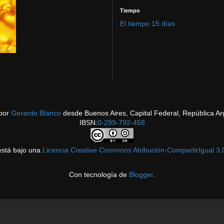
Tiempo
El tiempo 15 días
por
Gerardo Blanco
desde Buenos Aires, Capital Federal, República Ar
IBSN:
0-299-792-458
está bajo una
Licencia Creative Commons Atribución-CompartirIgual 3.
Con tecnología de
Blogger
.