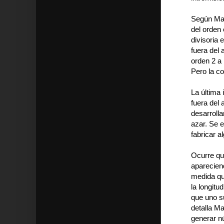
Según Mart
del orden
divisoria 
fuera del
orden 2 a 
Pero la co
La última
fuera del 
desarrolla
azar. Se 
fabricar a
Ocurre qu
aparecien
medida qu
la longitu
que uno s
detalla M
generar n