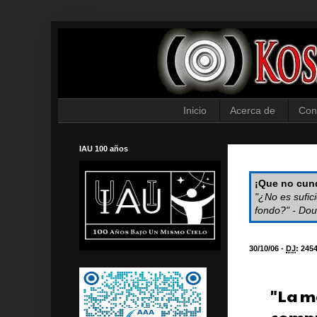
Inicio
Acerca de
Con
IAU 100 años
¡Que no cund
"¿No es sufic
fondo?" - Dou
30/10/06 -
DJ
:
245
"La m