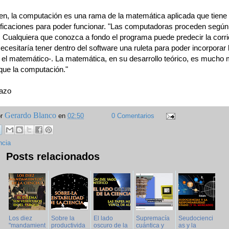
n, la computación es una rama de la matemática aplicada que tiene
ificaciones para poder funcionar. "Las computadoras proceden según
 Cualquiera que conozca a fondo el programa puede predecir la corr
ecesitaría tener dentro del software una ruleta para poder incorporar 
e el matemático-. La matemática, en su desarrollo teórico, es mucho
que la computación."
razo
Gerardo Blanco
or
en
02:50
0 Comentarios
ncia
Posts relacionados
Los diez
Sobre la
El lado
Supremacía
Seudocienci
"mandamient
productivida
oscuro de la
cuántica y
as y la