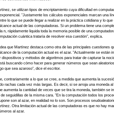
ínez, se utilizan tipos de encriptamiento cuya dificultad en computa
 exponencial. "Justamente los cálculos exponenciales marcan una lí
entre lo que se puede llegar a realizar en la práctica cotidiana y lo qu
 alcance actual de las computadoras. Si un problema tiene una comple
la n, rápidamente liquida toda la memoria posible de una computadora
mputación cuántica trataría de resolver esa cuestión", explica.
 idea que Martínez destaca como otra de las principales cuestiones 
alcance de la computación actual es el azar. "Actualmente se están i
r dispositivos y métodos de algoritmos para tratar de capturar la noci
está buscando cómo hacer para generar números que sean aleatori
lgo que sea azaroso", dice el escritor.
e, contrariamente a lo que se cree, a medida que aumenta la sucesi
do rachas cada vez más largas. Es decir, si se arroja una moneda al 
e aumenta la cantidad de veces que se tira la moneda, también se 
d de seguidillas de la misma cara. "En la computación todos los proc
upone son al azar, en realidad no lo son. Son procesos seudoaleatori
artínez. Otra limitación actual de las computadoras es que no hay ma
úmeros al azar.