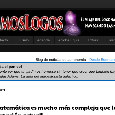
tacto
El Cielo
Agenda
Arroba Equis
Extras
Enla
Blog de noticias de astronomía -
Desde Buenos A
a el pánico!
iente ver que un jardín es hermoso sin tener que creer que también ha
glas Adams, La guía del autoestopista galáctico.
4039
atemática es mucho más compleja que l