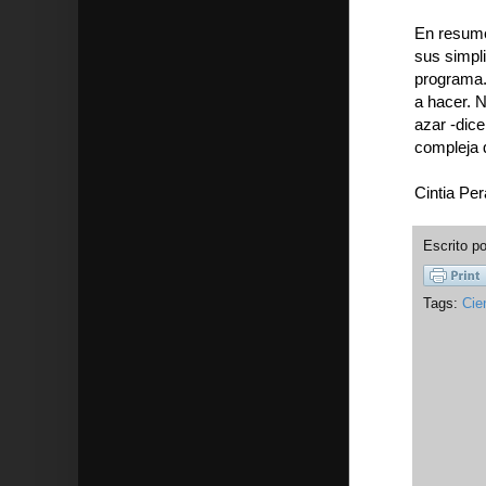
En resume
sus simpl
programa.
a hacer. N
azar -dic
compleja 
Cintia Pe
Escrito p
Tags:
Cie