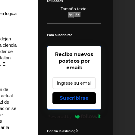
Utilidades
Tamaño texto:
en lógica
Para suscribirse
 dejan
a ciencia
oder de
Reciba nuevos
faltan
posteos por
. El
email:
n de
 actual
Suscribirse
ad de
tación se
de
Powered by
os
ar la
Contra la astrología