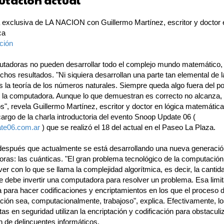
tación actual"
a exclusiva de LA NACION con Guillermo Martínez, escritor y doctor 
ca
ción
tadoras no pueden desarrollar todo el complejo mundo matemático,
hos resultados. "Ni siquiera desarrollan una parte tan elemental de l
s la teoría de los números naturales. Siempre queda algo fuera del p
e la computadora. Aunque lo que demuestran es correcto no alcanza, 
", revela Guillermo Martínez, escritor y doctor en lógica matemática
argo de la charla introductoria del evento Snoop Update 06 (
te06.com.ar
) que se realizó el 18 del actual en el Paseo La Plaza.
espués que actualmente se está desarrollando una nueva generació
ras: las cuánticas. "El gran problema tecnológico de la computación
ver con lo que se llama la complejidad algorítmica, es decir, la cantid
e debe invertir una computadora para resolver un problema. Esa limi
 para hacer codificaciones y encriptamientos en los que el proceso 
ción sea, computacionalmente, trabajoso", explica. Efectivamente, l
tas en seguridad utilizan la encriptación y codificación para obstaculiz
n de delincuentes informáticos.