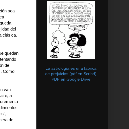
ción sea
nea
e queda
jidad del
 clásica.
que quedan
ntentando
ón de
La astrología es una fábrica
os. Cómo
de prejuicios (pdf en Scribd)
PDF en Google Drive
ón van
aire, a
incrementa
edimientos
os",
nera de