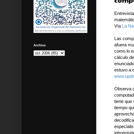
compu
Entrevist
matemáti
Vía
La Na
Las compu
afuera muc
Archivo
como lo e
cálculo d
enunciados
estuvo a c
www.upda
Observa d
computado
tiene que 
tiempo qu
aprovecha
decodifica
especialis
intromisió