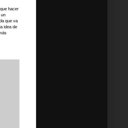
 que hacer
 un
ida que va
la idea de
 más