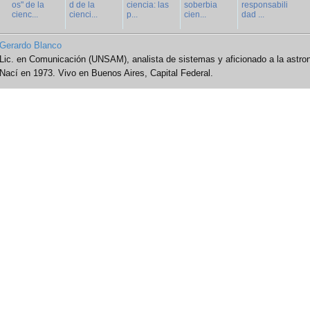
os" de la
d de la
ciencia: las
soberbia
responsabili
cienc...
cienci...
p...
cien...
dad ...
Gerardo Blanco
Lic. en Comunicación (UNSAM), analista de sistemas y aficionado a la astro
Nací en 1973. Vivo en Buenos Aires, Capital Federal.