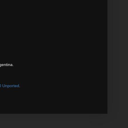
gentina.
0 Unported
.