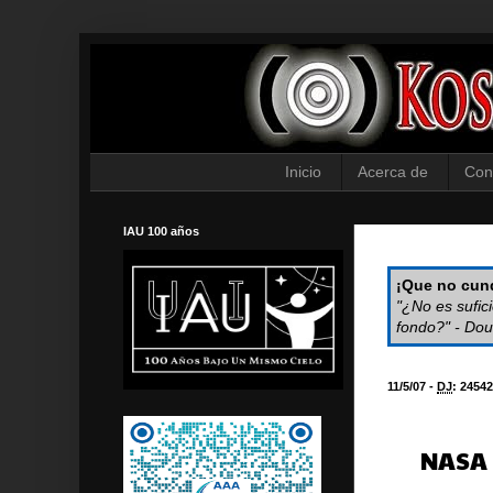
Inicio
Acerca de
Con
IAU 100 años
¡Que no cund
"¿No es sufic
fondo?" - Dou
11/5/07 -
DJ
:
24542
NASA 