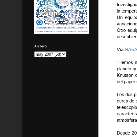
Investiga
la tempera
Un equipo
variacion
Otro equi
descubier
Archivo
Vía
NAS
"Hemos ma
planeta qu
Knutson d
del paper
Los dos pl
cerca de 
telescop
caracterí
atmósfera
Desde 200