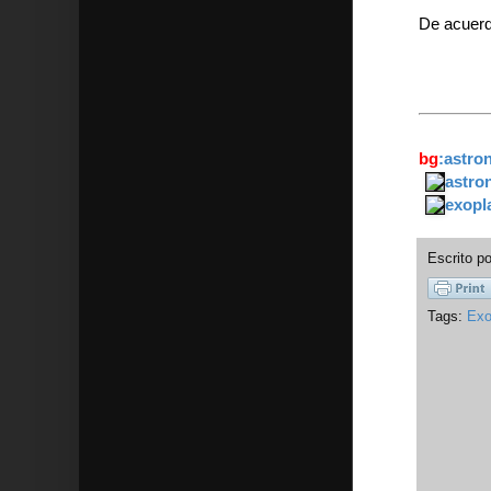
De acuerdo
bg
:astro
astro
exopl
Escrito p
Tags:
Exo