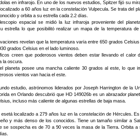
olas en infrarojo. En uno de los nuevos estudios, Spitzer fijó su mi
ocalizado a 60 años luz en la constelación Vulpecula. Se trata del 
nocido y orbita a su estrella cada 2.2 días.
lescopio espacial se midió la luz infraroja proveniente del planet
su estrella lo que posibilitó realizar un mapa de la temperatura de
.
vaciones revelan que la temperatura varía entre 650 grados Celsius 
930 grados Celsius en el lado luminoso.
íficos creen que poderosos vientos deben estar llevando el calor d
a la oscura.
l planeta posee una mancha caliente 30 grados al este, lo que i
erosos vientos van hacia el este.
undo estudio, astrónomos liderados por Joseph Harrington de la Uni
lorida en Orlando descubrió que HD 149026b es un abrazador plane
lsius, incluso más caliente de algunas estrellas de baja masa.
 esetá localizado a 279 años luz en la constelación de Hércules. Es
ño y más denso de los conocidos. Tiene un tamaño similar a Sa
e se sospecha es de 70 a 90 veces la masa de la Tierra. Orbita a s
ías.