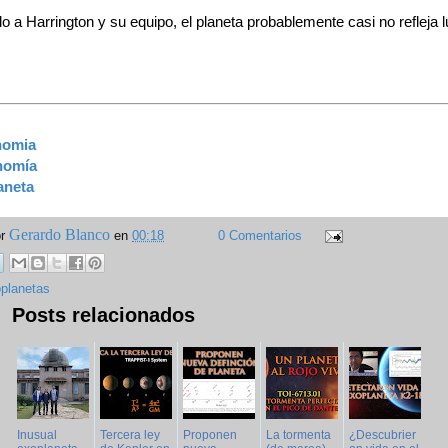
 a Harrington y su equipo, el planeta probablemente casi no refleja l
nomia
nomía
aneta
Gerardo Blanco
or
en
00:18
0 Comentarios
planetas
Posts relacionados
Inusual
Tercera ley
Proponen
La tormenta
¿Descubrier