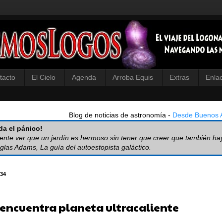
tacto
El Cielo
Agenda
Arroba Equis
Extras
Enla
Blog de noticias de astronomía -
Desde Buenos A
a el pánico!
iente ver que un jardín es hermoso sin tener que creer que también ha
glas Adams, La guía del autoestopista galáctico.
34
encuentra planeta ultracaliente