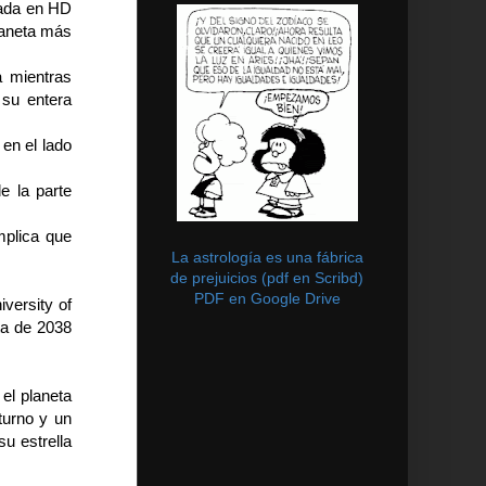
rada en HD
planeta más
a mientras
 su entera
en el lado
e la parte
mplica que
La astrología es una fábrica
de prejuicios (pdf en Scribd)
PDF en Google Drive
versity of
ta de 2038
 el planeta
turno y un
u estrella