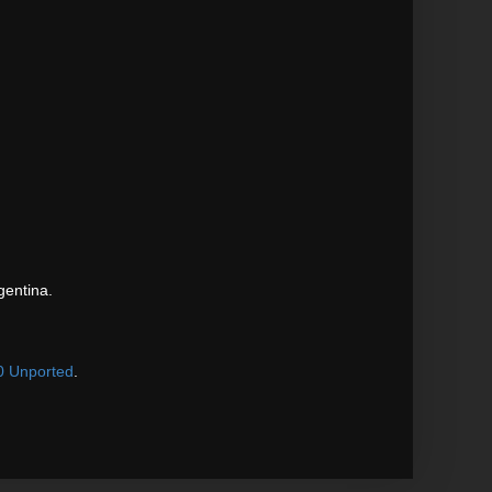
gentina.
0 Unported
.