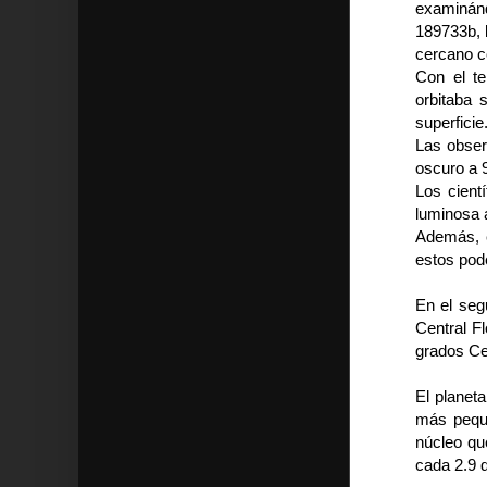
examinánd
189733b, l
cercano co
Con el te
orbitaba 
superficie
Las obser
oscuro a 
Los cient
luminosa 
Además, e
estos pod
En el seg
Central F
grados Ce
El planeta
más peque
núcleo qu
cada 2.9 d