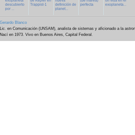
exoplaneta
de Kepler en
nueva
(de marea)
on vida en el
descubierto
Trappist-1
definición de
perfecta
exoplaneta...
por ...
planet...
Gerardo Blanco
Lic. en Comunicación (UNSAM), analista de sistemas y aficionado a la astro
Nací en 1973. Vivo en Buenos Aires, Capital Federal.