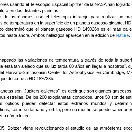
dores usando el Telescopio Espacial Spitzer de la NASA han logrado 
tura en dos distantes planetas.
 de astrónomos usó el telescopio infrarojo para realizar un m
es de temperatura en la superficie de un planeta gaseoso gigante, H
po determinó que el planeta gaseoso HD 149026b es el más calie
tos hasta ahora. Ambos hallazgos aparecen en la edición de
Nature
.
A
peado las variaciones de temperatura a través de toda la superf
e está tan alejado que su luz tarda 60 años en llegar a nosotros", d
el Harvard-Smithsonian Center for Astrophysics en Cambridge, Ma
 que describe a HD 189733b.
anetas son "Júpiters-calientes", es decir que son gigantes gaseosos
sus estrellas. De los 200 exoplanetas conocidos, unos 50 son de este
ios ópticos pueden detectar estos extraños mundos y determina
sticas, como su tamaño y órbita, pero no mucho se puede saber ace
s o cómo lucen.
5, Spitzer viene revolucionando el estudio de las atmósferas exop