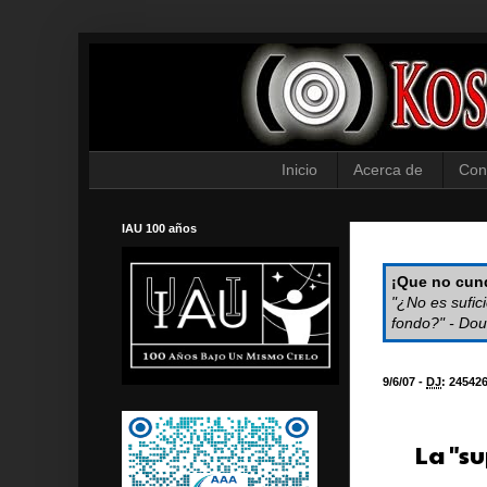
Inicio
Acerca de
Con
IAU 100 años
¡Que no cund
"¿No es sufic
fondo?" - Dou
9/6/07 -
DJ
:
24542
La "s