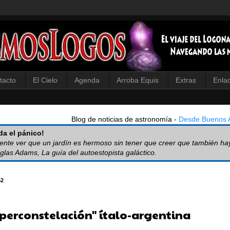
tacto
El Cielo
Agenda
Arroba Equis
Extras
Enla
Blog de noticias de astronomía -
Desde Buenos A
a el pánico!
iente ver que un jardín es hermoso sin tener que creer que también ha
glas Adams, La guía del autoestopista galáctico.
62
uperconstelación" ítalo-argentina