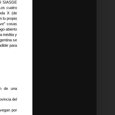
 el SIASGE
Los cuatro
nda X (de
 lo propio
“ve” cosas
go abierto
a inédita y
rgentina se
dible para
ón de una
ovincia del
avegan por