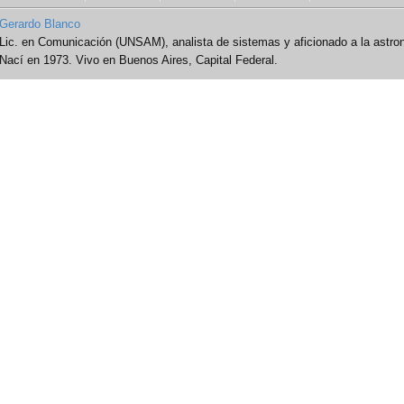
Gerardo Blanco
Lic. en Comunicación (UNSAM), analista de sistemas y aficionado a la astro
Nací en 1973. Vivo en Buenos Aires, Capital Federal.