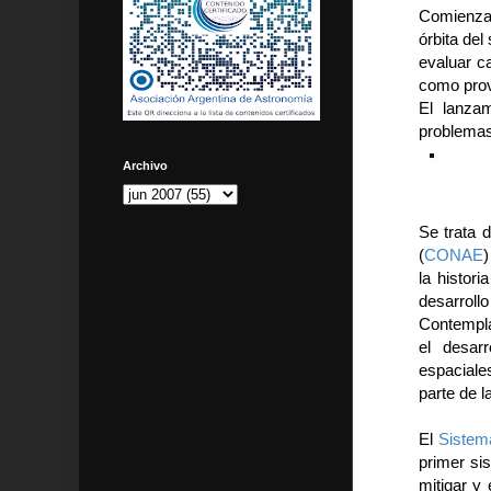
Comienza e
órbita de
evaluar ca
como prov
El lanza
problemas 
Archivo
Se trata 
(
CONAE
)
la histori
desarrol
Contempla,
el desar
espaciale
parte de l
El
Sistem
primer si
mitigar y