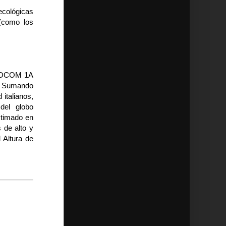
 ecológicas
(como los
 SAOCOM 1A
L. Sumando
italianos,
del globo
stimado en
 de alto y
 Altura de