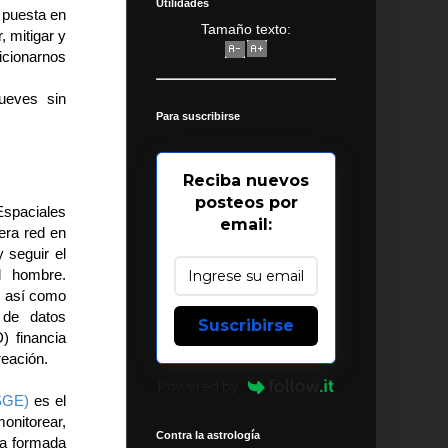
Utilidades
a puesta en
Tamaño texto:
 mitigar y
sicionarnos
ueves sin
Para suscribirse
Reciba nuevos
posteos por
Espaciales
email:
mera red en
y seguir el
l hombre.
l, así como
 de datos
Suscribirse
) financia
reación.
Powered by
ASGE)
es el
onitorear,
Contra la astrología
na formada