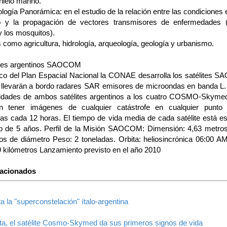
hielo marino.
logía Panorámica: en el estudio de la relación entre las condiciones
o y la propagación de vectores transmisores de enfermedades 
y los mosquitos).
 como agricultura, hidrología, arqueología, geología y urbanismo.
ites argentinos SAOCOM
co del Plan Espacial Nacional la CONAE desarrolla los satélites
 llevarán a bordo radares SAR emisores de microondas en banda 
idades de ambos satélites argentinos a los cuatro COSMO-Skymed 
n tener imágenes de cualquier catástrofe en cualquier punto 
das cada 12 horas. El tiempo de vida media de cada satélite está e
 de 5 años. Perfil de la Misión SAOCOM: Dimensión: 4,63 metros
os de diámetro Peso: 2 toneladas. Orbita: heliosincrónica 06:00 AM
19 kilómetros Lanzamiento previsto en el año 2010
lacionados
 la "superconstelación" ítalo-argentina
ita, el satélite Cosmo-Skymed da sus primeros signos de vida