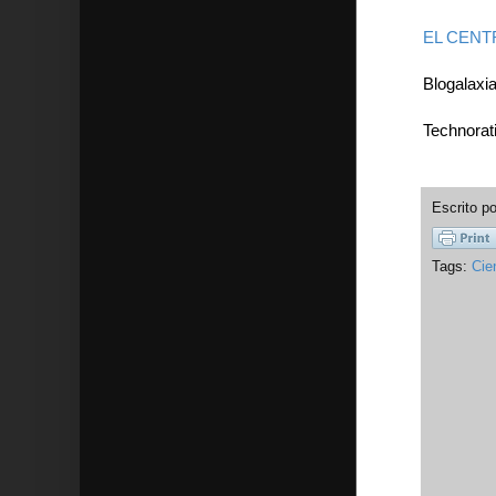
EL CENT
Blogalaxi
Technorat
Escrito p
Tags:
Cie