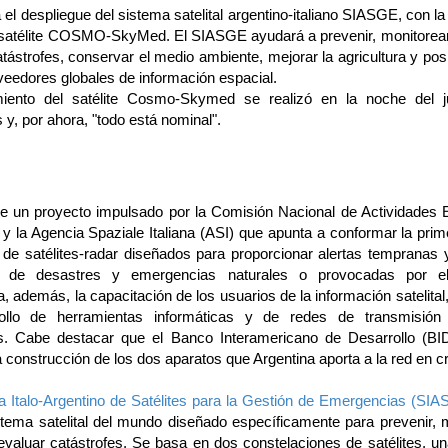
l despliegue del sistema satelital argentino-italiano SIASGE, con l
l satélite COSMO-SkyMed. El SIASGE ayudará a prevenir, monitorear,
tástrofes, conservar el medio ambiente, mejorar la agricultura y po
eedores globales de información espacial.
miento del satélite Cosmo-Skymed se realizó en la noche del j
y, por ahora, "todo está nominal".
de un proyecto impulsado por la Comisión Nacional de Actividades 
 y la Agencia Spaziale Italiana (ASI) que apunta a conformar la pri
a de satélites-radar diseñados para proporcionar alertas tempranas 
lo de desastres y emergencias naturales o provocadas por e
 además, la capacitación de los usuarios de la información satelita
rollo de herramientas informáticas y de redes de transmisión
s. Cabe destacar que el Banco Interamericano de Desarrollo (BID
a construcción de los dos aparatos que Argentina aporta a la red en c
a Italo-Argentino de Satélites para la Gestión de Emergencias (SI
stema satelital del mundo diseñado específicamente para prevenir, m
 evaluar catástrofes. Se basa en dos constelaciones de satélites, u