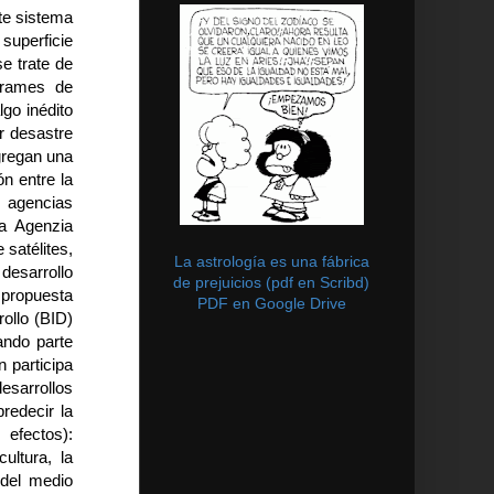
te sistema
 superficie
se trate de
rrames de
lgo inédito
r desastre
agregan una
n entre la
s agencias
a Agenzia
 satélites,
La astrología es una fábrica
desarrollo
de prejuicios (pdf en Scribd)
 propuesta
PDF en Google Drive
ollo (BID)
ando parte
 participa
sarrollos
redecir la
 efectos):
ultura, la
 del medio