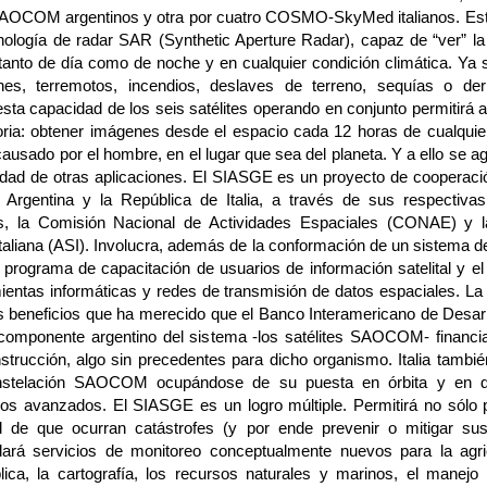
AOCOM argentinos y otra por cuatro COSMO-SkyMed italianos. Es
cnología de radar SAR (Synthetic Aperture Radar), capaz de “ver” la
 tanto de día como de noche y en cualquier condición climática. Ya 
ones, terremotos, incendios, deslaves de terreno, sequías o de
esta capacidad de los seis satélites operando en conjunto permitirá a
toria: obtener imágenes desde el espacio cada 12 horas de cualquie
causado por el hombre, en el lugar que sea del planeta. Y a ello se 
idad de otras aplicaciones. El SIASGE es un proyecto de cooperació
 Argentina y la República de Italia, a través de sus respectiva
es, la Comisión Nacional de Actividades Espaciales (CONAE) y l
taliana (ASI). Involucra, además de la conformación de un sistema de
 programa de capacitación de usuarios de información satelital y el 
ientas informáticas y redes de transmisión de datos espaciales. La
os beneficios que ha merecido que el Banco Interamericano de Desarr
componente argentino del sistema -los satélites SAOCOM- financi
strucción, algo sin precedentes para dicho organismo. Italia también
nstelación SAOCOM ocupándose de su puesta en órbita y en de
cos avanzados. El SIASGE es un logro múltiple. Permitirá no sólo p
ad de que ocurran catástrofes (y por ende prevenir o mitigar sus
ará servicios de monitoreo conceptualmente nuevos para la agric
lica, la cartografía, los recursos naturales y marinos, el manejo