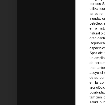
por dos S
utiliza te
terrestre,
inundaci
petróleo, 
en la his
natural o 
gran cant
República
espacial
Spaziale I
un amplio
de herram
trae tant
apoye el 
de su con
en la co
tecnológi
posibilid
también d
salud púb