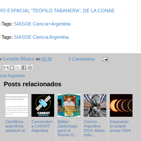
RO ESPACIAL "TEÓFILO TABANERA", DE LA CONAE
a Tags:
SIASGE
Ciencia+Argentina
i Tags:
SIASGE
Ciencia Argentina
Gerardo Blanco
or
en
03:39
0 Comentarios
ncia Argentina
Posts relacionados
Científicos
Convocatori
Matías
Ciencia
Esperando
argentinos
a CANSAT
Zaldarriaga
Argentina
el eclipse
alertaron al...
Argentina
ganó el
2024: Malas
anular 2024
Premio G...
notic...