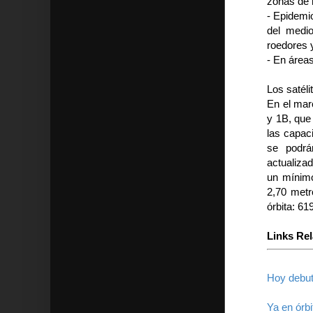
zonas de 
- Epidemio
del medi
roedores 
- En áreas
Los satél
En el mar
y 1B, que
las capac
se podrá
actualiza
un mínimo
2,70 metr
órbita: 6
Links Re
Hoy debuta
Ya en órb