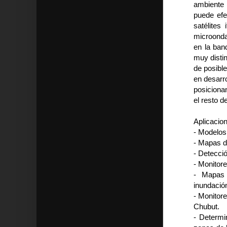
ambiente 
puede efe
satélite
microonda
en la ban
muy disti
de posible
en desarro
posiciona
el resto d
Aplicacio
- Modelos
- Mapas de
- Detecci
- Monitore
- Mapas 
inundació
- Monitore
Chubut.
- Determi