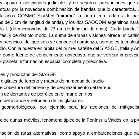
y apoyo a actividades judiciales y de seguros; prestaciones que
ctuar por la novedosa combinación de bandas que lo caracteriza. 
s italianos COSMO-SkyMed “mirarán” la Tierra con radares de ba
s de 3 cm de longitud de onda), y los dos SAOCOM argentinos harán
da L (de microondas de 23 cm de longitud de onda). Cada banda 
ntas, y de distinto modo. La suma de ambas visiones ofrece un catálo
s servicios, del que sólo se conoce el comienzo, porque es tecnologí
llo. Con la puesta en órbita del primer satélite del SIASGE, Italia y A
n como fuente de conocimiento novedoso, que se volverá imprescin
el planeta: información espacial completa y predictiva.
nes y productos del SIASGE
 digitales de terreno y mapas de humedad del suelo
 cobertura del terreno y de desplazamiento del terreno.
ón de derrames de petróleo en el mar o en ríos
o del avance y retroceso de los glaciares
geomorfológicos, por ejemplo para las acciones de mitigaci
n.
o de dunas móviles, fenómeno típico de la Península Valdés en la pr
nación de rutas alternativas, como apoyo a embarcaciones que n