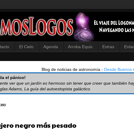
tacto
El Cielo
Agenda
Arroba Equis
Extras
Enla
Blog de noticias de astronomía -
Desde Buenos A
a el pánico!
iente ver que un jardín es hermoso sin tener que creer que también ha
glas Adams, La guía del autoestopista galáctico.
4393
ujero negro más pesado