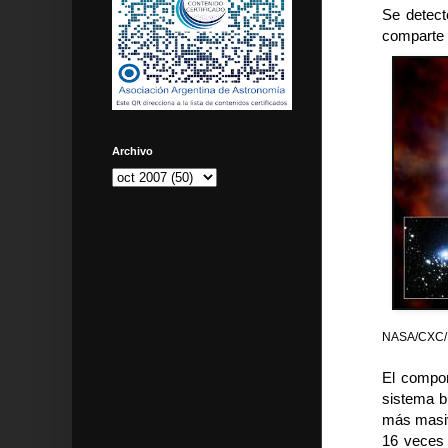
Se detect
comparte 
Archivo
NASA/CXC/M.
El compon
sistema b
más masiv
16 veces 