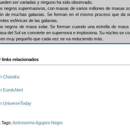
eden ser variadas y ninguno ha sido observado.
os negros supermasivos, con masas de varios millones de masas so
ón de muchas galaxias. Se forman en el mismo proceso que da or
tes esféricas de las galaxias.
os negros de masa solar. Se forman cuando una estrella de masa
asa del Sol se convierte en supernova e implosiona. Su núcleo se c
men muy pequeño que cada vez se va reduciendo más.
 links relacionados
n Chandra
n EurekAlert
n UniverseToday
a Tags:
Astronomía
Agujero Negro