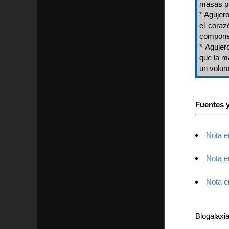
masas pu
* Agujer
el coraz
componen
* Agujer
que la m
un volu
Fuentes y
Nota e
Nota e
Nota e
Blogalaxi