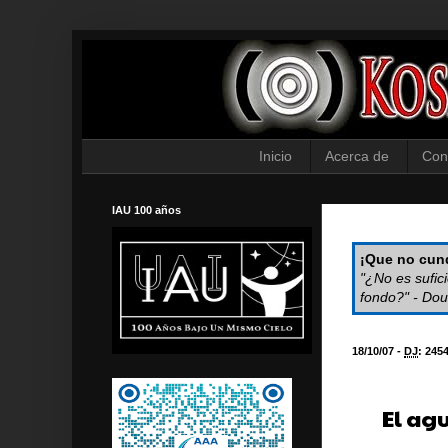
Inicio
Acerca de
Con
IAU 100 años
¡Que no cund
"¿No es sufic
fondo?" - Dou
18/10/07 -
DJ
:
245
El ag