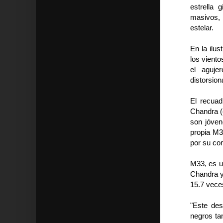
estrella
masivos, 
estelar.
En la ilus
los viento
el aguje
distorsio
El recuad
Chandra (e
son jóven
propia M3
por su com
M33, es un
Chandra y
15.7 vece
"Este de
negros ta