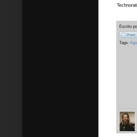
Technorat
Escrito p
Tags:
Agu