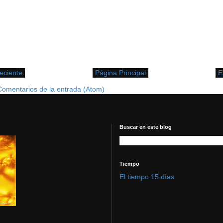
eciente
Página Principal
E
Comentarios de la entrada (Atom)
Buscar en este blog
Tiempo
El tiempo 15 días