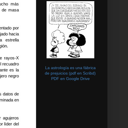
mucho más
os de masa
mentado por
ujado hacia
 estrella
gión.
de rayos-X
el recuadro
La astrología es una fábrica
ante es la
de prejuicios (pdf en Scribd)
jero negro
PDF en Google Drive
os datos de
rminada en
 agujeros
 líder del