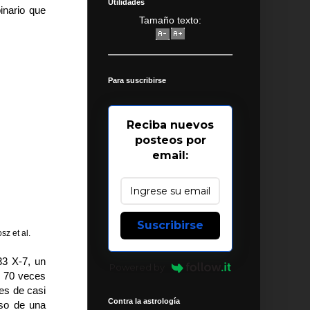
Utilidades
inario que
Tamaño texto:
Para suscribirse
Reciba nuevos
posteos por
email:
Suscribirse
z et al.
33 X-7, un
Powered by
s 70 veces
 es de casi
Contra la astrología
aso de una