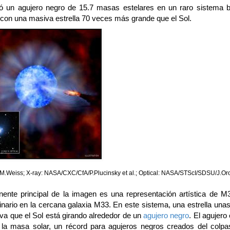
ó un agujero negro de 15.7 masas estelares en un raro sistema b
con una masiva estrella 70 veces más grande que el Sol.
Weiss; X-ray: NASA/CXC/CfA/P.Plucinsky et al.; Optical: NASA/STScI/SDSU/J.Oros
ente principal de la imagen es una representación artística de M
inario en la cercana galaxia M33. En este sistema, una estrella una
a que el Sol está girando alrededor de un
agujero negro
. El agujero
la masa solar, un récord para agujeros negros creados del colp