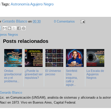
i Tags:
Astronomía
Agujero Negro
Gerardo Blanco
or
en
00:30
0 Comentarios
jeros Negros
Posts relacionados
Ondas
¿Puede la
El Universo
Seinfeld:
La Escala de
gravitacional
gravedad ser
pecoso
Una
Agujeros
es y el
repulsiva?
esquina,
Negros
problema...
café y
aguje...
Gerardo Blanco
Lic. en Comunicación (UNSAM), analista de sistemas y aficionado a la astro
Nací en 1973. Vivo en Buenos Aires, Capital Federal.