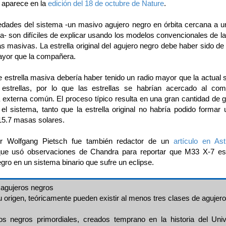
 aparece en la
edición del 18 de octubre de Nature
.
edades del sistema -un masivo agujero negro en órbita cercana a 
- son difíciles de explicar usando los modelos convencionales de la
as masivas. La estrella original del agujero negro debe haber sido 
yor que la compañera.
 estrella masiva debería haber tenido un radio mayor que la actual 
 estrellas, por lo que las estrellas se habrían acercado al com
 externa común. El proceso típico resulta en una gran cantidad de 
 el sistema, tanto que la estrella original no habría podido formar 
15.7 masas solares.
or Wolfgang Pietsch fue también redactor de un
artículo en Ast
que usó observaciones de Chandra para reportar que M33 X-7 es
gro en un sistema binario que sufre un eclipse.
 agujeros negros
 origen, teóricamente pueden existir al menos tres clases de agujer
os negros primordiales, creados temprano en la historia del Uni