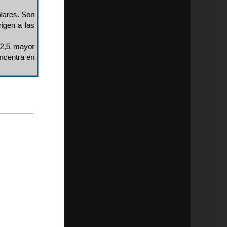
lares. Son
igen a las
 2,5 mayor
oncentra en