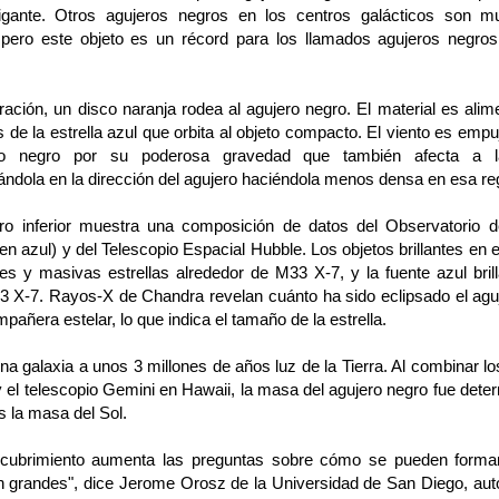
 gigante. Otros agujeros negros en los centros galácticos son 
pero este objeto es un récord para los llamados agujeros negr
tración, un disco naranja rodea al agujero negro. El material es ali
s de la estrella azul que orbita al objeto compacto. El viento es emp
ro negro por su poderosa gravedad que también afecta a la
nándola en la dirección del agujero haciéndola menos densa en esa re
ro inferior muestra una composición de datos del Observatorio 
n azul) y del Telescopio Espacial Hubble. Los objetos brillantes en 
es y masivas estrellas alrededor de M33 X-7, y la fuente azul brill
3 X-7. Rayos-X de Chandra revelan cuánto ha sido eclipsado el agu
pañera estelar, lo que indica el tamaño de la estrella.
a galaxia a unos 3 millones de años luz de la Tierra. Al combinar l
 el telescopio Gemini en Hawaii, la masa del agujero negro fue dete
s la masa del Sol.
scubrimiento aumenta las preguntas sobre cómo se pueden formar
n grandes", dice Jerome Orosz de la Universidad de San Diego, autor