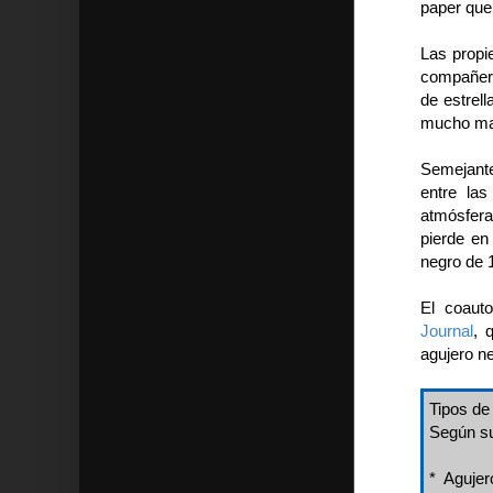
paper que
Las propi
compañera
de estrell
mucho ma
Semejante
entre las
atmósfera
pierde en
negro de 
El coaut
Journal
, 
agujero ne
Tipos de
Según su
* Agujer