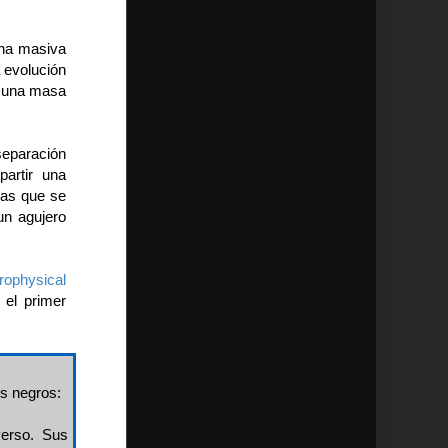
una masiva
 evolución
de una masa
separación
partir una
gas que se
un agujero
rophysical
 el primer
os negros:
verso. Sus