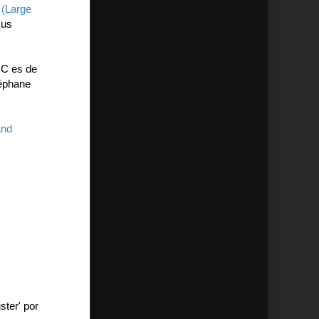
(Large
sus
HC es de
téphane
and
ster' por