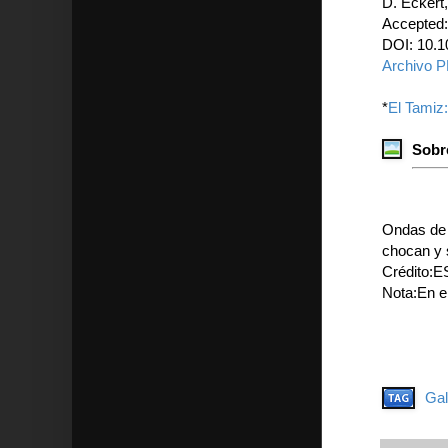
D. Eckert,
Accepted
DOI: 10.
Archivo 
*
El Tamiz
Sobr
Ondas de 
chocan y 
Crédito:E
Nota:En e
Gal