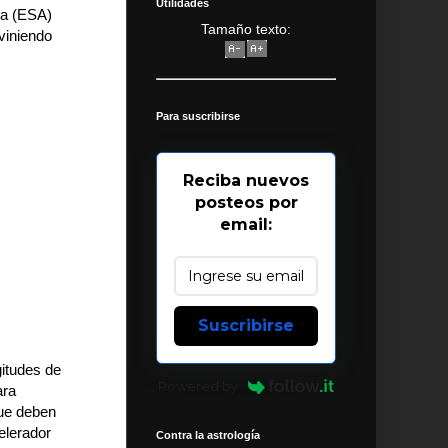
Utilidades
ea (ESA)
Tamaño texto:
viniendo
Para suscribirse
Reciba nuevos
posteos por
email:
Suscribirse
gitudes de
Powered by
ara
que deben
elerador
Contra la astrología