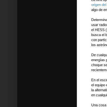
origen de
algo de e
Determinar
usar radi
el HESS (
busca el 
con partíc
los astró
De cualqu
energías 
choque se
recientem
En el esce
el equipo 
la alterna
en cualqu
Una cosa 