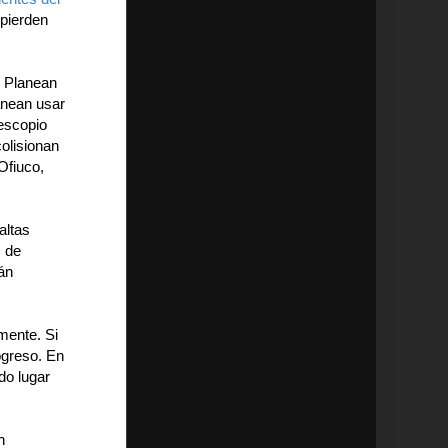
 pierden
. Planean
anean usar
escopio
olisionan
Ofiuco,
altas
s de
án
mente. Si
ogreso. En
do lugar
n