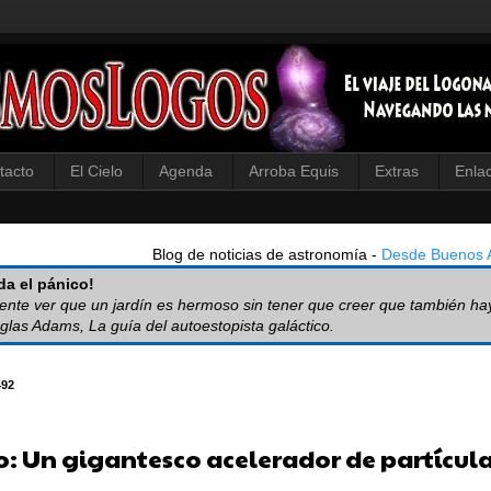
tacto
El Cielo
Agenda
Arroba Equis
Extras
Enla
Blog de noticias de astronomía -
Desde Buenos A
a el pánico!
iente ver que un jardín es hermoso sin tener que creer que también ha
glas Adams, La guía del autoestopista galáctico.
492
o: Un gigantesco acelerador de partícul