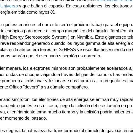
l Universo
y que bañan el espacio. En esas colisiones, los electrones
nergía emitida como rayos-X.
 qué escenario es el correcto será el próximo trabajo para el equipo
o telescopios para medir el campo magnético del cúmulo. También pl
High Energy Stereoscopic System ) en Namibia. Este gigantesco tel
breve resplandor generado cuando los rayos gamma de alta energía c
ulas en la atmósfera terrestre. Si HESS ve esos flashes viniendo de 
nomos sabrán que el escenario sincrotón es correcto.
ier manera, los electrones mismos son probablemente acelerados a 
por ondas de choque viajando a través del gas del cúmulo. Las onda
 producen al colisionar y fusionarse dos cúmulos. La pregunta es cu
ente Ofiuco "devoró" a su cúmulo compañero.
nario sincrotón, los electrones de alta energía se enfrían muy rápida
encuentra que éste es el caso, luego la colisión debe estar aún en pr
tiva, el enfriamiento toma mucho tiempo y la colisión podría haber teni
ier momento del pasado.
es segura: la naturaleza ha transformado al cúmulo de galaxias en u