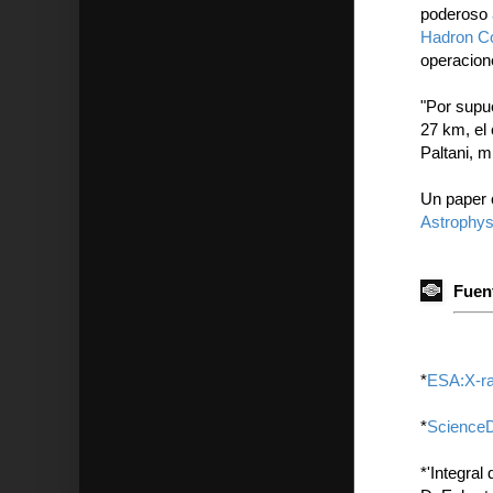
poderoso
Hadron Co
operacion
"Por supu
27 km, el
Paltani, 
Un paper 
Astrophys
Fuent
*
ESA:X-ray
*
ScienceD
*'Integral