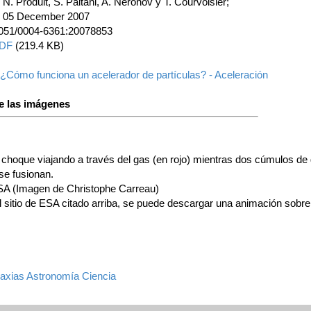
 N. Produit, S. Paltani, A. Neronov y T. Courvoisier;
: 05 December 2007
1051/0004-6361:20078853
PDF
(219.4 KB)
:¿Cómo funciona un acelerador de partículas? - Aceleración
e las imágenes
choque viajando a través del gas (en rojo) mientras dos cúmulos de 
se fusionan.
SA (Imagen de Christophe Carreau)
l sitio de ESA citado arriba, se puede descargar una animación sobre
axias
Astronomía
Ciencia