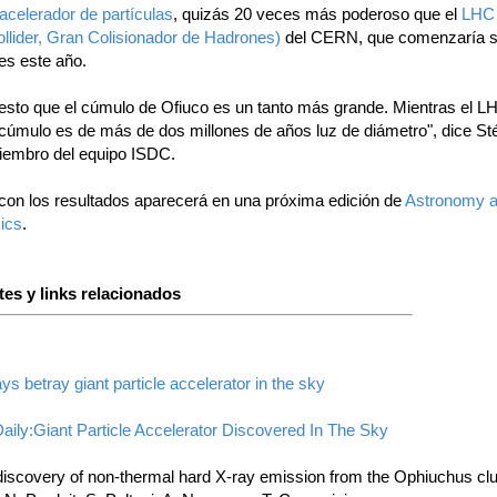
acelerador de partículas
, quizás 20 veces más poderoso que el
LHC 
llider, Gran Colisionador de Hadrones)
del CERN, que comenzaría 
es este año.
esto que el cúmulo de Ofiuco es un tanto más grande. Mientras el L
 cúmulo es de más de dos millones de años luz de diámetro", dice S
miembro del equipo ISDC.
con los resultados aparecerá en una próxima edición de
Astronomy 
ics
.
es y links relacionados
s betray giant particle accelerator in the sky
aily:Giant Particle Accelerator Discovered In The Sky
 discovery of non-thermal hard X-ray emission from the Ophiuchus clu