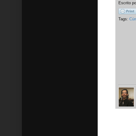
Escrito p
Tags:
Cúm