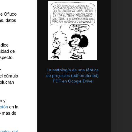
de Ofiuco
ás, datos
 dice
sidad de
specto.
e
La astrología es una fábrica
de prejuicios (pdf en Scribd)
el cúmulo
PDF en Google Drive
olucran
o y
rotón
en la
o más de
entes del