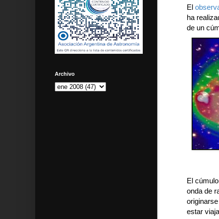
El
observa
ha realiz
de un cúm
Archivo
El cúmulo 
onda de r
originars
estar viaj