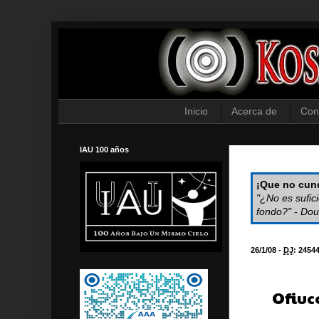
Inicio
Acerca de
Con
IAU 100 años
¡Que no cund
"¿No es sufic
fondo?" - Dou
26/1/08 -
DJ
:
2454
Ofiuc