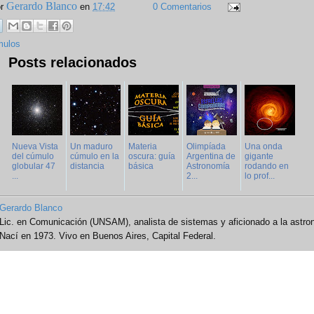
Gerardo Blanco
or
en
17:42
0 Comentarios
ulos
Posts relacionados
Nueva Vista
Un maduro
Materia
Olimpíada
Una onda
del cúmulo
cúmulo en la
oscura: guía
Argentina de
gigante
globular 47
distancia
básica
Astronomía
rodando en
...
2...
lo prof...
Gerardo Blanco
Lic. en Comunicación (UNSAM), analista de sistemas y aficionado a la astro
Nací en 1973. Vivo en Buenos Aires, Capital Federal.