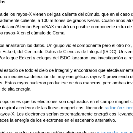
las.
a de los rayos-X vienen del gas caliente del cúmulo, que en el caso 
adamente caliente, a 100 millones de grados Kelvin. Cuatro años atr
ite italiano/Alemán BeppoSAX mostró un posible componente extra de
os rayos-X en el cúmulo de Coma.
s analizaron los datos. Un grupo vió el componente pero el otro no",
 Eckert, del Centro de Datos de Ciencias de Integral (ISDC), Univer
or lo que Eckert y colegas del ISDC lanzaron una investigación al re
al estudio de todo el cielo de Integral y encontraron que efectivament
una inequívoca detección de muy energéticos rayos-X proviniendo d
as. Estos rayos pudieron producirse de dos maneras, pero ambas inv
 de alta energía.
a opción es que los electrónes son capturados en el campo magnétic
n espiral alrededor de las líneas magnéticas, liberando
radiación sinc
rayos-X. Los electrones serían extremadamente energéticos llevand
ces la energía de los electrones en el escenario alternativo.
pción es que los electrones estén colisionando con
microondas reman