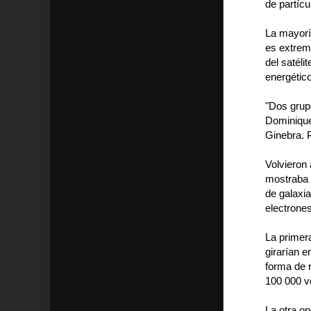
de partícu
La mayorí
es extrem
del satél
energétic
"Dos grupo
Dominique
Ginebra. P
Volvieron 
mostraba 
de galaxi
electrones
La primer
girarían e
forma de 
100 000 ve
La otra o