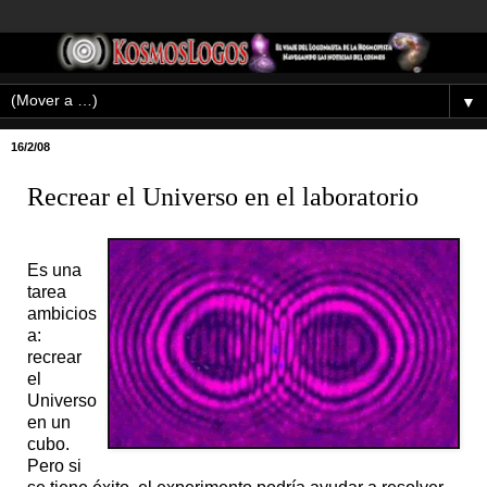
▼
16/2/08
Recrear el Universo en el laboratorio
Es una
tarea
ambicios
a:
recrear
el
Universo
en un
cubo.
Pero si