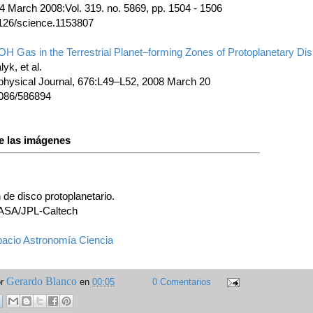
4 March 2008:Vol. 319. no. 5869, pp. 1504 - 1506
126/science.1153807
H Gas in the Terrestrial Planet–forming Zones of Protoplanetary Di
yk, et al.
physical Journal, 676:L49–L52, 2008 March 20
086/586894
e las imágenes
n de disco protoplanetario.
NASA/JPL-Caltech
acio
Astronomía
Ciencia
Gerardo Blanco
or
en
00:05
0 Comentarios