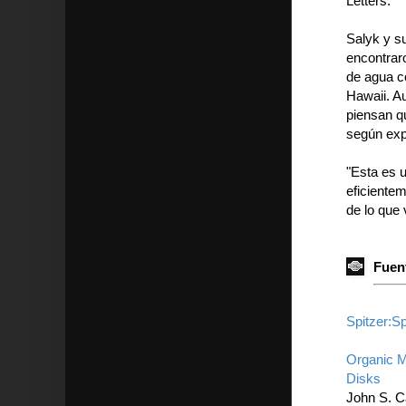
Letters.
Salyk y s
encontraro
de agua c
Hawaii. A
piensan q
según expl
"Esta es 
eficiente
de lo que
Fuent
Spitzer:S
Organic M
Disks
John S. Ca