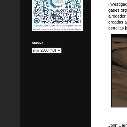
Investiga
gases org
alrededor 
creadas a
estrellas 
Archivo
John Carr