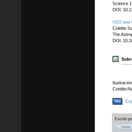
Science 1
DOI: 10.1
H2O and O
Colette Sal
The Astro
DOI: 10.1
Sobr
Ilustració
Crédito:
Esp
Escrito p