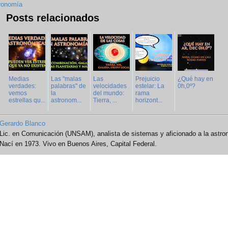
ronomía
Posts relacionados
Medias
Las "malas
Las
Prejuicio
¿Qué hay en
verdades:
palabras" de
velocidades
estelar: La
0h,0º?
vemos
la
del mundo:
rama
estrellas qu...
astronom...
Tierra, ...
horizont...
Gerardo Blanco
Lic. en Comunicación (UNSAM), analista de sistemas y aficionado a la astro
Nací en 1973. Vivo en Buenos Aires, Capital Federal.