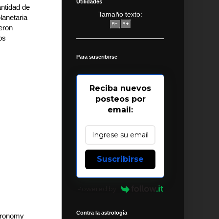
Utilidades
antidad de
Tamaño texto:
lanetaria
eron
os
Para suscribirse
Reciba nuevos
posteos por
email:
Suscribirse
Powered by
Contra la astrología
stronomy