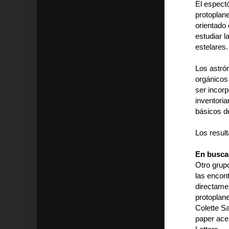
El espect
protoplane
orientado
estudiar 
estelares.
Los astró
orgánicos
ser incor
inventoria
básicos de
Los result
En busca
Otro grupo
las encon
directamen
protoplane
Colette Sa
paper acer