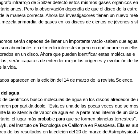
ógrafo infrarrojo de Spitzer detectó estos mismos gases orgánicos en
tario antes. Pero la observación dependía de que el disco de la estrel
 de la manera correcta. Ahora los investigadores tienen un nuevo mé
la mezcla primordial de gases en los discos de cientos de jóvenes si
nomos serán capaces de llenar un importante vacío -saben que agua
 son abundantes en el medio interestelar pero no qué ocurre con ello
porados en un disco. Ahora que pueden identificar estas moléculas e
rlas, serán capaces de entender mejor los orígenes y evolución de l
 la vida.
ados aparecen en la edición del 14 de marzo de la revista Science.
 del agua
 de científicos buscó moléculas de agua en los discos alrededor de e
traron por partida doble. "Esta es una de las pocas veces que se mos
te la existencia de vapor de agua en la parte más interna de un disc
tario, el lugar más probable para que se formen planetas terrestres",
lyk, del Instituto de Tecnología de California en Pasadena. Ella es au
ca de los resultados en la edición del 20 de marzo de Astrophysical 