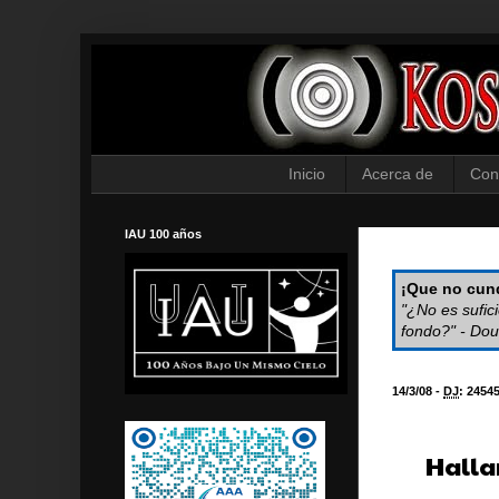
Inicio
Acerca de
Con
IAU 100 años
¡Que no cund
"¿No es sufic
fondo?" - Dou
14/3/08 -
DJ
:
2454
Halla