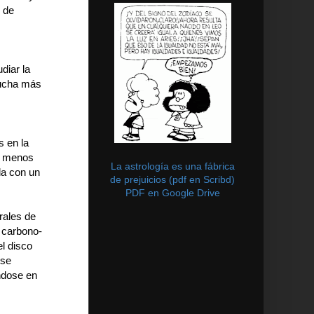
o de
diar la
Mucha más
s en la
on menos
La astrología es una fábrica
la con un
de prejuicios (pdf en Scribd)
PDF en Google Drive
rales de
e carbono-
l disco
 se
éndose en