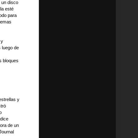
 un disco
la esté
todo para
stemas
 y
s luego de
os bloques
strellas y
tró
o
 dice
tora de un
Journal