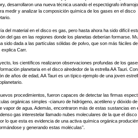
y, desarrollaron una nueva técnica usando el espectógrafo infrarroj
ra medir y analizar la composición química de los gases en el disco
tario.
a del material en el disco es gas, pero hasta ahora ha sido difícil estu
ón del gas en las regiones donde los planetas deberían formarse. 
a sido dada a las partículas sólidas de polvo, que son más fáciles de
 explica Carr.
ecto, los científicos realizaron observaciones profundas de los gase
formación planetaria en el disco alrededor de la estrella AA Tauri. C
ón de años de edad, AA Tauri es un típico ejemplo de una joven estrel
oplanetario.
uevos procedimientos, fueron capaces de detectar las firmas espect
ulas orgánicas simples -cianuro de hidrógeno, acetileno y dióxido d
 vapor de agua. Además, encontraron más de estas sustancias en e
 denso gas interestelar llamado nubes moleculares de la que el disco
Por lo que esta es evidencia de una activa química orgánica produci
 formándose y generando estas moléculas".