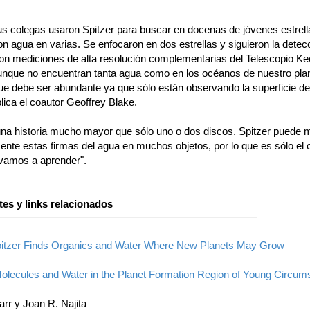
us colegas usaron Spitzer para buscar en docenas de jóvenes estrell
n agua en varias. Se enfocaron en dos estrellas y siguieron la detecci
on mediciones de alta resolución complementarias del Telescopio Kec
unque no encuentran tanta agua como en los océanos de nuestro pla
ue debe ser abundante ya que sólo están observando la superficie del
ica el coautor Geoffrey Blake.
una historia mucho mayor que sólo uno o dos discos. Spitzer puede 
mente estas firmas del agua en muchos objetos, por lo que es sólo el
 vamos a aprender".
es y links relacionados
pitzer Finds Organics and Water Where New Planets May Grow
olecules and Water in the Planet Formation Region of Young Circums
rr y Joan R. Najita