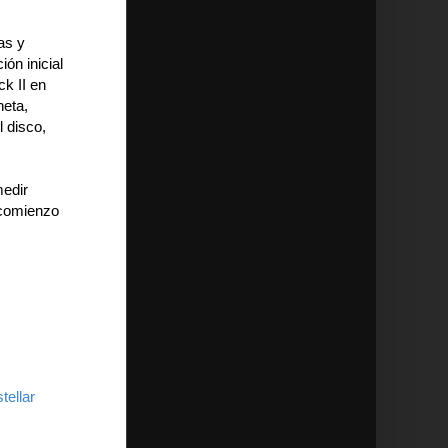
as y
ón inicial
k II en
neta,
 disco,
medir
 comienzo
tellar