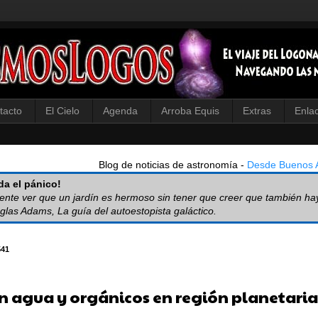
tacto
El Cielo
Agenda
Arroba Equis
Extras
Enla
Blog de noticias de astronomía -
Desde Buenos A
a el pánico!
iente ver que un jardín es hermoso sin tener que creer que también ha
glas Adams, La guía del autoestopista galáctico.
541
n agua y orgánicos en región planetaria