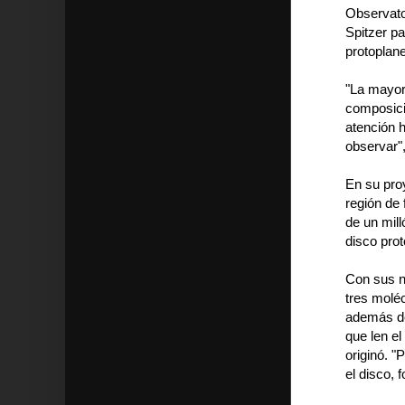
Observator
Spitzer pa
protoplane
"La mayorí
composici
atención h
observar",
En su proy
región de 
de un mill
disco prot
Con sus n
tres moléc
además de
que len el
originó. "
el disco,