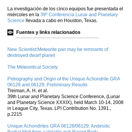
La investigación de los cinco equipos fue presentada el
miércoles en la
39º Conferencia Lunar and Planetary
Science
llevada a cabo en Houston, Texas.
Fuentes y links relacionados
New Scientist:Meteorite pair may be remnants of
destroyed dwarf planet
The Meteoritical Society
Petrography and Origin of the Unique Achondrite GRA
06128 and 06129: Preliminary Results
Treiman, A. H. et al.
39th Lunar and Planetary Science Conference, (Lunar
and Planetary Science XXXIX), held March 10-14, 2008
in League City, Texas. LPI Contribution No. 1391.,
p.2215
Unique Achondrites GRA 06128/06129: Andesitic
Partial Melt from a Volatile-rich Parent Body