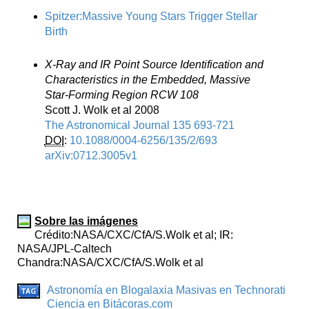
Spitzer:Massive Young Stars Trigger Stellar
Birth
X-Ray and IR Point Source Identification and
Characteristics in the Embedded, Massive
Star-Forming Region RCW 108
Scott J. Wolk et al 2008
The Astronomical Journal 135 693-721
DOI
:
10.1088/0004-6256/135/2/693
arXiv:0712.3005v1
Sobre las imágenes
Crédito:NASA/CXC/CfA/S.Wolk et al; IR:
NASA/JPL-Caltech
Chandra:NASA/CXC/CfA/S.Wolk et al
Astronomía en Blogalaxia
Masivas en Technorati
Ciencia en Bitácoras.com