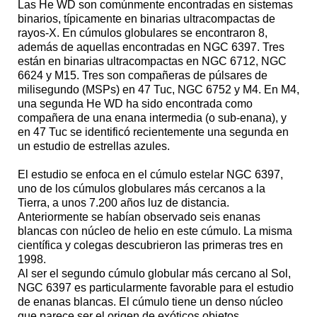
Las He WD son comúnmente encontradas en sistemas
binarios, típicamente en binarias ultracompactas de
rayos-X. En cúmulos globulares se encontraron 8,
además de aquellas encontradas en NGC 6397. Tres
están en binarias ultracompactas en NGC 6712, NGC
6624 y M15. Tres son compañeras de púlsares de
milisegundo (MSPs) en 47 Tuc, NGC 6752 y M4. En M4,
una segunda He WD ha sido encontrada como
compañera de una enana intermedia (o sub-enana), y
en 47 Tuc se identificó recientemente una segunda en
un estudio de estrellas azules.
El estudio se enfoca en el cúmulo estelar NGC 6397,
uno de los cúmulos globulares más cercanos a la
Tierra, a unos 7.200 años luz de distancia.
Anteriormente se habían observado seis enanas
blancas con núcleo de helio en este cúmulo. La misma
científica y colegas descubrieron las primeras tres en
1998.
Al ser el segundo cúmulo globular más cercano al Sol,
NGC 6397 es particularmente favorable para el estudio
de enanas blancas. El cúmulo tiene un denso núcleo
que parece ser el origen de exóticos objetos