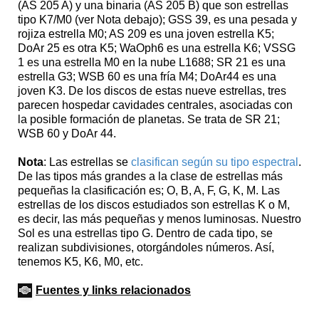
(AS 205 A) y una binaria (AS 205 B) que son estrellas
tipo K7/M0 (ver Nota debajo); GSS 39, es una pesada y
rojiza estrella M0; AS 209 es una joven estrella K5;
DoAr 25 es otra K5; WaOph6 es una estrella K6; VSSG
1 es una estrella M0 en la nube L1688; SR 21 es una
estrella G3; WSB 60 es una fría M4; DoAr44 es una
joven K3. De los discos de estas nueve estrellas, tres
parecen hospedar cavidades centrales, asociadas con
la posible formación de planetas. Se trata de SR 21;
WSB 60 y DoAr 44.
Nota
: Las estrellas se
clasifican según su tipo espectral
.
De las tipos más grandes a la clase de estrellas más
pequeñas la clasificación es; O, B, A, F, G, K, M. Las
estrellas de los discos estudiados son estrellas K o M,
es decir, las más pequeñas y menos luminosas. Nuestro
Sol es una estrellas tipo G. Dentro de cada tipo, se
realizan subdivisiones, otorgándoles números. Así,
tenemos K5, K6, M0, etc.
Fuentes y links relacionados