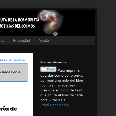
ces
Privacidad
Ayuda
ires, Argentina
Recomendaciones
Para imprimir,
y hadas en el
guardar como pdf o enviar
por mail una nota del blog
(con o sin imágenes)
presione el ícono de Print
que figura al final de cada
nota. Gracias a
PrintFriendly.com
ría de