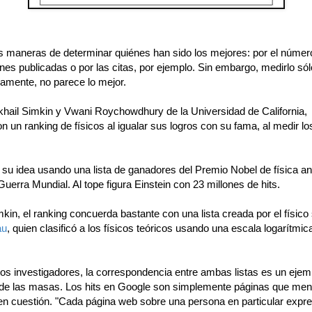
s maneras de determinar quiénes han sido los mejores: por el númer
nes publicadas o por las citas, por ejemplo. Sin embargo, medirlo sól
vamente, no parece lo mejor.
khail Simkin y Vwani Roychowdhury de la Universidad de California,
n un ranking de físicos al igualar sus logros con su fama, al medir los
 su idea usando una lista de ganadores del Premio Nobel de física an
erra Mundial. Al tope figura Einstein con 23 millones de hits.
in, el ranking concuerda bastante con una lista creada por el físico 
au
, quien clasificó a los físicos teóricos usando una escala logarítmic
os investigadores, la correspondencia entre ambas listas es un ejemp
 de las masas. Los hits en Google son simplemente páginas que men
n cuestión. "Cada página web sobre una persona en particular expre