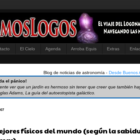
tacto
El Cielo
Agenda
Arroba Equis
Extras
Enla
Blog de noticias de astronomía -
Desde Buenos A
a el pánico!
iente ver que un jardín es hermoso sin tener que creer que también ha
glas Adams, La guía del autoestopista galáctico.
007
ejores físicos del mundo (según la sabidu