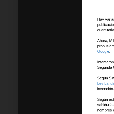
Hay varia
publicacio
cuantitati
Ahora, Mi
propusiero
Google
.
Intentaron
Segunda Gu
Según Simk
Lev Land
invención.
Según est
sabiduría
nombres e