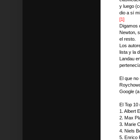
y luego (
dio a sí m
[1]
Digamos qu
Newton, s
el resto.
Los autor
lista y la
Landau en 
pertenecía
El que no
Roychowdh
Google (a 
El Top 10
1. Albert 
2. Max Pl
3. Marie C
4. Niels B
5. Enrico