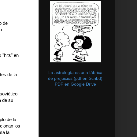
o de
o
 "hits" en
La astrología es una fábrica
tes de la
de prejuicios (pdf en Scribd)
PDF en Google Drive
soviético
a de su
lo de la
cionan los
sa la