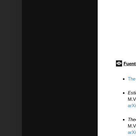
Fuent
The
Est
M.V
arX
The
M.V
arX