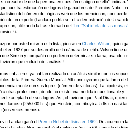
 su creador de que la persona en cuestión es digna de ello", indican. "
que nuestra estimación de logros de ganadores de Premios Nobel b
estadístico del número de páginas web que los mencionan, concuerde
nión de un experto (Landau) podría ser otra demostración de la sabidu
xpresan, utilizando la frase tomada del
libro "Sabiduría de las masas
rowiecki.
juzgar por usted mismo esta lista, piense en
Charles Wilson
, quien g
el en 1927 por su desarrollo de la cámara de niebla. Wilson tiene un
 que Simkin y compañía no pudieron determinar su fama, usando los
tuvieron que excluirlo del análisis!!
mos caballeros ya habían realizado un análisis similar con los supue
lotos de la Primera Guerra Mundial. Allí concluyeron que la fama de l
ponencialmente con sus logros (número de victorias). La hipótesis, e
ó a otras profesiones, donde no existe una medida incuestionable y
mente aceptada de sus logros. Así, obtuvieron que Paul Dirac, quien 
os famoso (255.000 hits) que Einstein, contribuyó a la física casi t
o (dos veces menos).
ovic Landau ganó el
Premio Nobel de física en 1962
. De acuerdo a l
ión de Landau, Newton recibió el ranking más alto (0), seguido de Eins