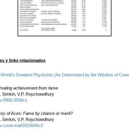
es y links relacionados
 World's Greatest Physicists (As Determined by the Wisdom of Crow
imating achievement from fame
. Simkin, V.P. Roychowdhury
iv:0906.3558v1
ory of Aces: Fame by chance or merit?
. Simkin, V.P. Roychowdhury
iv:cond-mat/0310049v2