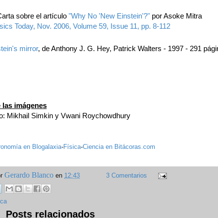
arta sobre el artículo
"Why No 'New Einstein'?"
por Asoke Mitra
ics Today, Nov. 2006, Volume 59, Issue 11, pp. 8-112
tein's mirror
‎, de Anthony J. G. Hey, Patrick Walters - 1997 - 291 pág
 las imágenes
to: Mikhail Simkin y Vwani Roychowdhury
ronomía en Blogalaxia
-
Física
-
Ciencia en Bitácoras.com
Gerardo Blanco
or
en
12:43
3 Comentarios
ica
Posts relacionados