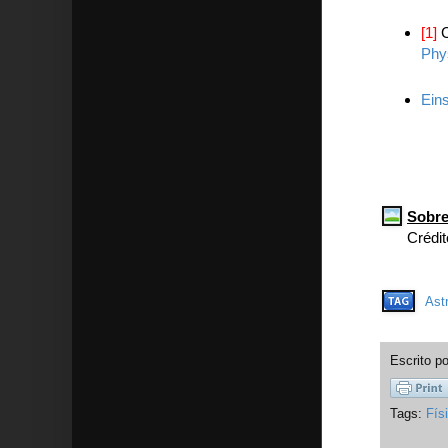
[1]
C
Phys
Eins
Sobre
Crédi
Ast
Escrito p
Tags:
Fís