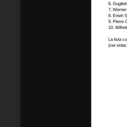
6. Guglie
7. Werner
8. Erwin 
9. Pierre 
10. Wilhe
La lista c
(ver enlac