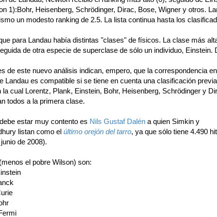
con 1):Bohr, Heisenberg, Schrödinger, Dirac, Bose, Wigner y otros. L
ismo un modesto ranking de 2.5. La lista continua hasta los clasifica
e para Landau había distintas "clases" de físicos. La clase más alta
eguida de otra especie de superclase de sólo un individuo, Einstein.
es de este nuevo análisis indican, empero, que la correspondencia en
 de Landau es compatible si se tiene en cuenta una clasificación previ
la cual Lorentz, Plank, Einstein, Bohr, Heisenberg, Schrödinger y Di
n todos a la primera clase.
 debe estar muy contento es
Nils Gustaf Dalén
a quien Simkin y
ury listan como el
último orejón del tarro
, ya que sólo tiene 4.490 hi
junio de 2008).
 (menos el pobre Wilson) son:
Einstein
anck
urie
ohr
 Fermi