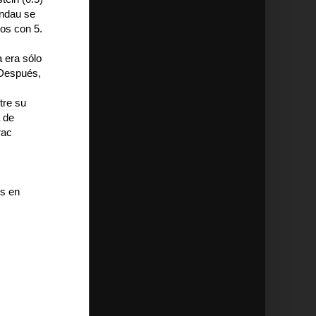
andau se
dos con 5.
 era sólo
 Después,
tre su
a de
rac
ts en