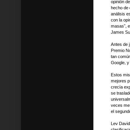
opinión de
hecho de 
análisis 
con la opi
masas", e
James Su
Antes de 
Premio Nob
tan común
Google, y 
Estos mis
mejores pi
crecía ex
se traslad
universal
veces men
el segund
Lev David
clasificac