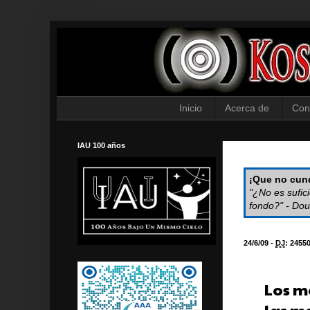
Inicio
Acerca de
Con
IAU 100 años
¡Que no cund
"¿No es sufic
fondo?" - Dou
24/6/09 -
DJ
:
2455
Los m