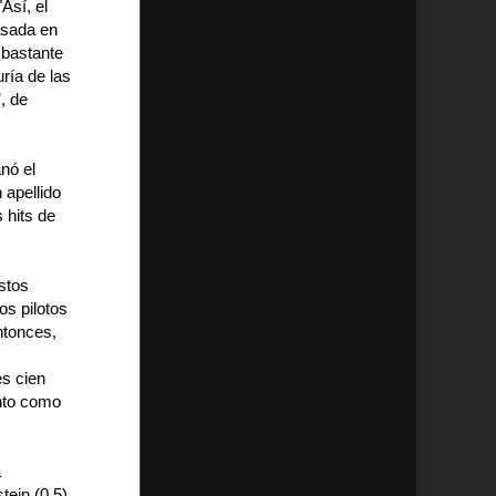
Así, el
asada en
 bastante
ría de las
"
, de
anó el
 apellido
 hits de
stos
os pilotos
ntonces,
es cien
anto como
a
tein (0.5)