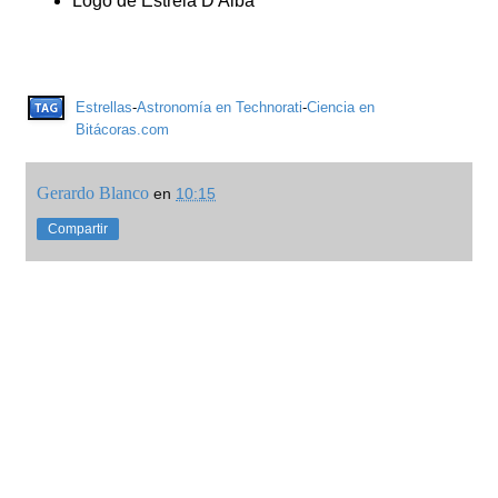
Logo de Estrela D'Alba
Estrellas
-
Astronomía en Technorati
-
Ciencia en
Bitácoras.com
Gerardo Blanco
en
10:15
Compartir