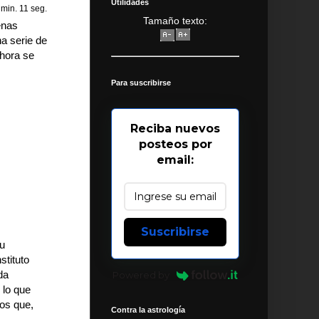
Utilidades
3 min. 11 seg.
Tamaño texto:
enas
a serie de
ahora se
Para suscribirse
Reciba nuevos
posteos por
email:
Suscribirse
su
stituto
da
Powered by
 lo que
ros que,
Contra la astrología