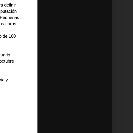
a definir
mputación
e Pequeñas
os caras
o de 100
esario
 octubre
xia y