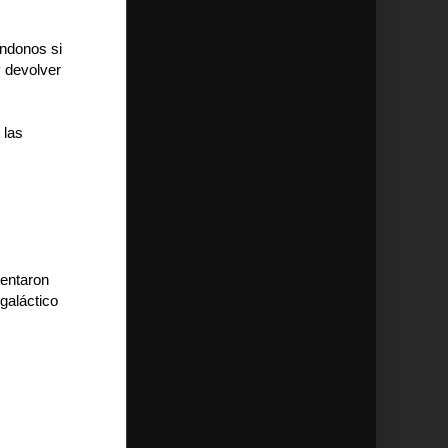
éndonos si
y devolver
 las
s
sentaron
galáctico