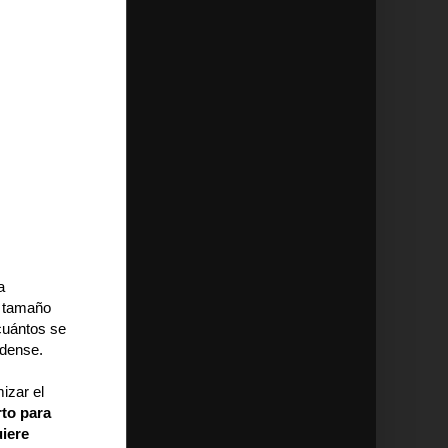
a
l tamaño
cuántos se
idense.
izar el
rto para
uiere