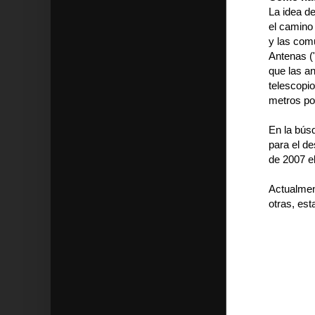
La idea de
el camino 
y las com
Antenas (
que las an
telescopi
metros po
En la bús
para el de
de 2007 e
Actualmen
otras, es