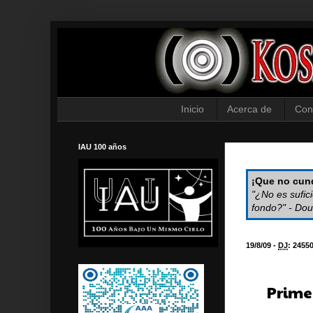
Inicio
Acerca de
Con
IAU 100 años
¡Que no cund
"¿No es sufic
fondo?" - Dou
19/8/09 -
DJ
:
2455
Prime