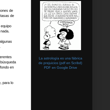
giones de
 tasas de
 equipo
 nada.
 algunas
.
ferentes
La astrología es una fábrica
n búsqueda
de prejuicios (pdf en Scribd)
 fondo en
PDF en Google Drive
, para lo