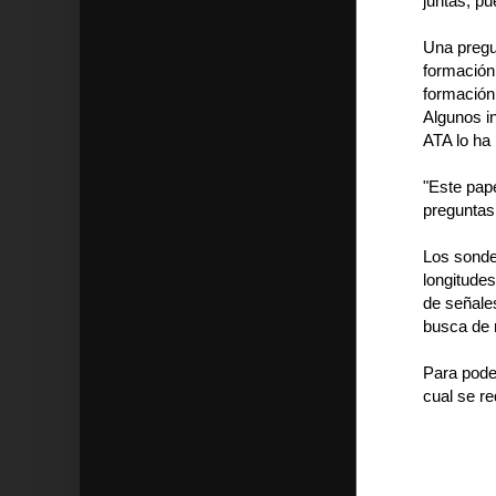
juntas, p
Una pregun
formación
formación
Algunos in
ATA lo ha
"Este pape
preguntas
Los sonde
longitudes
de señales
busca de 
Para poder
cual se re