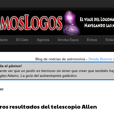
tacto
El Cielo
Agenda
Arroba Equis
Extras
Enla
Blog de noticias de astronomía -
Desde Buenos A
a el pánico!
iente ver que un jardín es hermoso sin tener que creer que también ha
glas Adams, La guía del autoestopista galáctico.
063
ros resultados del telescopio Allen