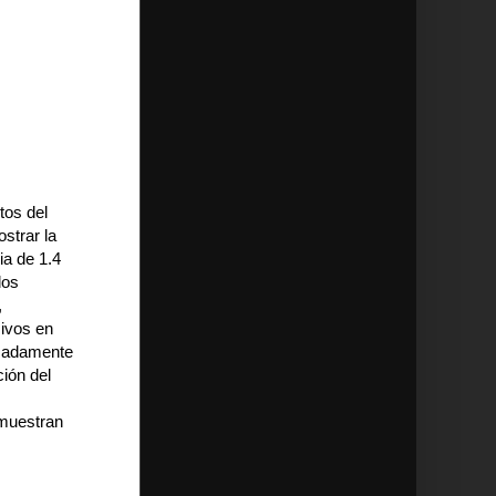
tos del
ostrar la
ia de 1.4
dos
,
sivos en
imadamente
ión del
 muestran