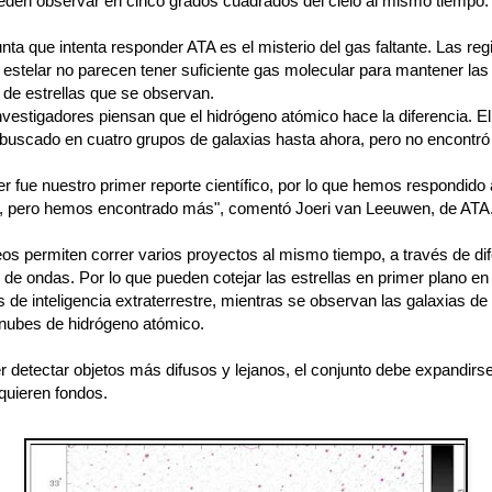
ueden observar en cinco grados cuadrados del cielo al mismo tiempo.
ta que intenta responder ATA es el misterio del gas faltante. Las re
 estelar no parecen tener suficiente gas molecular para mantener las
 de estrellas que se observan.
vestigadores piensan que el hidrógeno atómico hace la diferencia. El
 buscado en cuatro grupos de galaxias hasta ahora, pero no encontró
r fue nuestro primer reporte científico, por lo que hemos respondido
, pero hemos encontrado más", comentó Joeri van Leeuwen, de ATA
os permiten correr varios proyectos al mismo tiempo, a través de di
 de ondas. Por lo que pueden cotejar las estrellas en primer plano e
 de inteligencia extraterrestre, mientras se observan las galaxias de
nubes de hidrógeno atómico.
 detectar objetos más difusos y lejanos, el conjunto debe expandirse
quieren fondos.