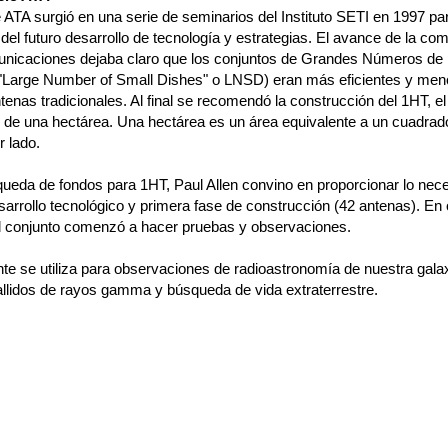
 ATA surgió en una serie de seminarios del Instituto SETI en 1997 par
del futuro desarrollo de tecnología y estrategias. El avance de la co
unicaciones dejaba claro que los conjuntos de Grandes Números d
"Large Number of Small Dishes" o LNSD) eran más eficientes y men
tenas tradicionales. Al final se recomendó la construcción del 1HT, el
o de una hectárea. Una hectárea es un área equivalente a un cuadrad
r lado.
queda de fondos para 1HT, Paul Allen convino en proporcionar lo nec
sarrollo tecnológico y primera fase de construcción (42 antenas). En
l conjunto comenzó a hacer pruebas y observaciones.
te se utiliza para observaciones de radioastronomía de nuestra gala
tallidos de rayos gamma y búsqueda de vida extraterrestre.