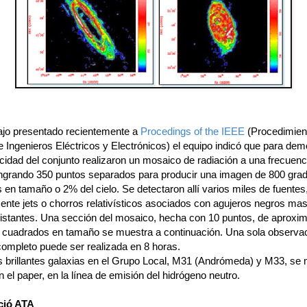
bajo presentado recientemente a
Procedings of the IEEE
(Procedimien
de Ingenieros Eléctricos y Electrónicos) el equipo indicó que para dem
cidad del conjunto realizaron un mosaico de radiación a una frecuenc
ngrando 350 puntos separados para producir una imagen de 800 gra
en tamaño o 2% del cielo. Se detectaron allí varios miles de fuentes
mente jets o chorros relativísticos asociados con agujeros negros ma
distantes. Una sección del mosaico, hecha con 10 puntos, de aprox
 cuadrados en tamaño se muestra a continuación. Una sola observac
ompleto puede ser realizada en 8 horas.
s brillantes galaxias en el Grupo Local, M31 (Andrómeda) y M33, se
 el paper, en la línea de emisión del hidrógeno neutro.
ció ATA