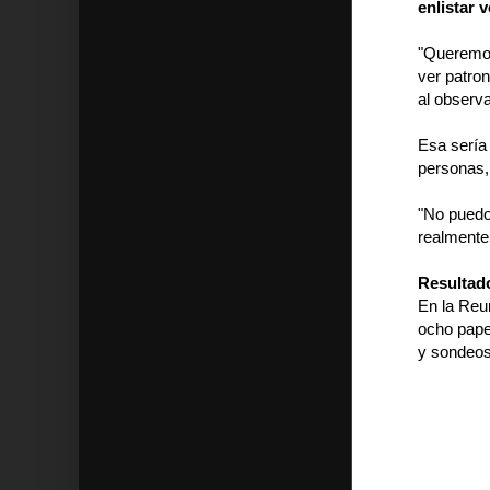
enlistar 
"Queremos
ver patron
al observa
Esa sería
personas, 
"No puedo
realmente
Resultad
En la Reu
ocho pape
y sondeos