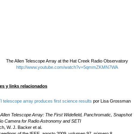
The Allen Telescope Array at the Hat Creek Radio Observatory
http://www.youtube.com/watch?v=5qmmZKMN7WA
es y links relacionados
 telescope array produces first science results
por Lisa Grossman
Allen Telescope Array: The First Widefield, Panchromatic, Snapshot
io Camera for Radio Astronomy and SETI
h, W. J. Backer et al.
ceedings of the IEEE, agosto 2009, volumen 97, número 8