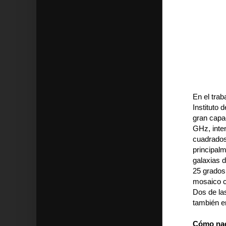
En el tra
Instituto 
gran capa
GHz, inte
cuadrados 
principal
galaxias 
25 grados
mosaico c
Dos de la
también en
Cómo na