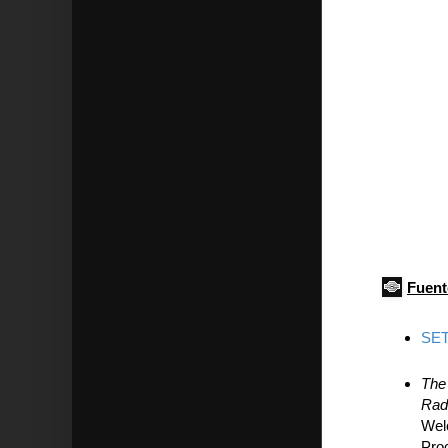
Fuent
SETI
The 
Rad
Welc
Pro