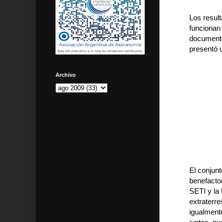
Los resul
funcionan
documento
presentó 
Archivo
El conjun
benefactor
SETI y la 
extraterr
igualment