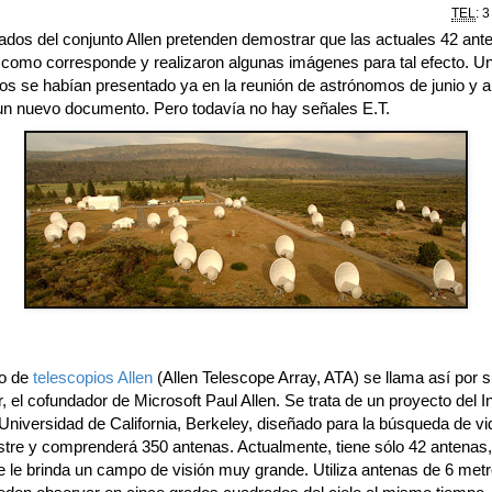
TEL
: 
tados del conjunto Allen pretenden demostrar que las actuales 42 ant
 como corresponde y realizaron algunas imágenes para tal efecto. Un
s se habían presentado ya en la reunión de astrónomos de junio y 
un nuevo documento. Pero todavía no hay señales E.T.
to de
telescopios Allen
(Allen Telescope Array, ATA) se llama así por 
, el cofundador de Microsoft Paul Allen. Se trata de un proyecto del In
Universidad de California, Berkeley, diseñado para la búsqueda de vi
estre y comprenderá 350 antenas. Actualmente, tiene sólo 42 antenas,
e le brinda un campo de visión muy grande. Utiliza antenas de 6 met