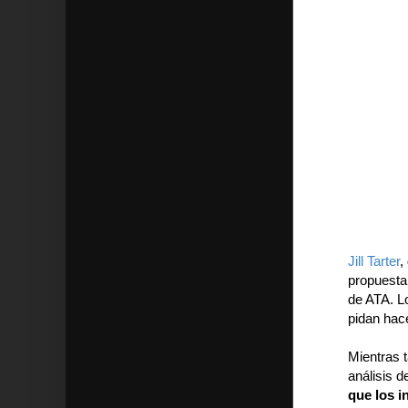
Jill Tarter
,
propuesta
de ATA. L
pidan hac
Mientras t
análisis d
que los i