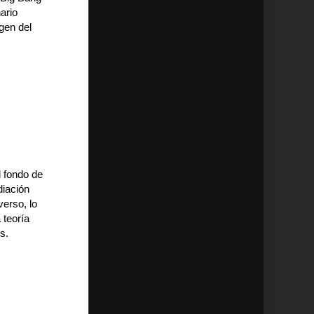
ario
gen del
 fondo de
diación
verso, lo
 teoría
s.