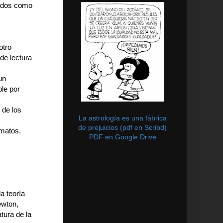
hados como
otro
 de lectura
un
ble por
 de los
La astrología es una fábrica
de prejuicios (pdf en Scribd)
rmatos.
PDF en Google Drive
a teoría
ewton,
tura de la