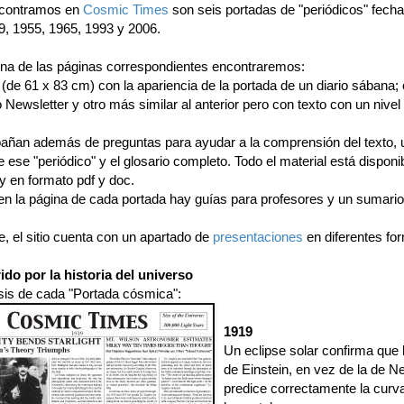
ncontramos en
Cosmic Times
son seis portadas de "periódicos" fec
9, 1955, 1965, 1993 y 2006.
na de las páginas correspondientes encontraremos:
(de 61 x 83 cm) con la apariencia de la portada de un diario sábana; 
o Newsletter y otro más similar al anterior pero con texto con un nivel
ñan además de preguntas para ayudar a la comprensión del texto, 
e ese "periódico" y el glosario completo. Todo el material está disponi
y en formato pdf y doc.
n la página de cada portada hay guías para profesores y un sumario
, el sitio cuenta con un apartado de
presentaciones
en diferentes fo
ido por la historia del universo
sis de cada "Portada cósmica":
1919
Un eclipse solar confirma que l
de Einstein, en vez de la de N
predice correctamente la curva