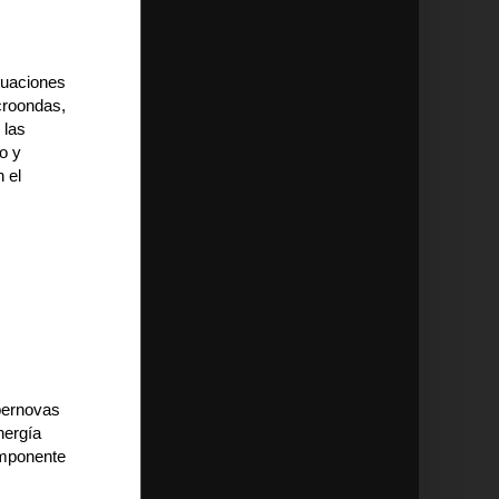
tuaciones
croondas,
 las
o y
n el
pernovas
nergía
omponente