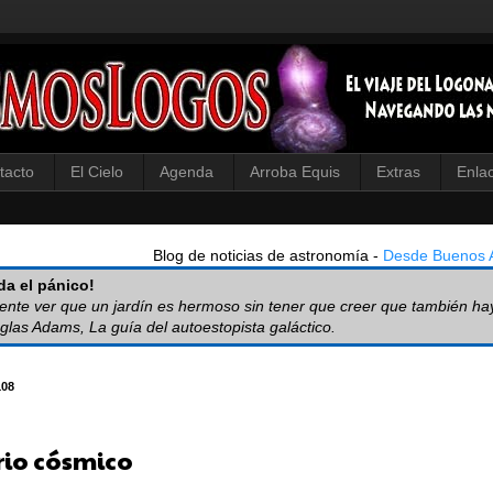
tacto
El Cielo
Agenda
Arroba Equis
Extras
Enla
Blog de noticias de astronomía -
Desde Buenos A
a el pánico!
iente ver que un jardín es hermoso sin tener que creer que también ha
glas Adams, La guía del autoestopista galáctico.
108
rio cósmico