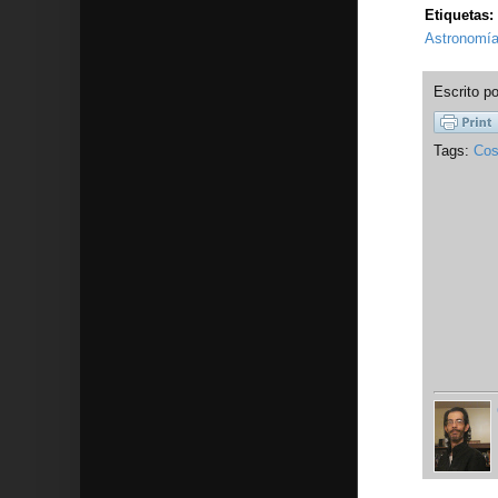
Etiquetas:
Astronomía
Escrito p
Tags:
Cos