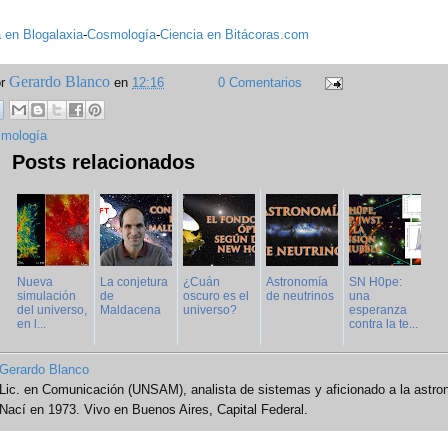
 en Blogalaxia
-
Cosmología
-
Ciencia en Bitácoras.com
Gerardo Blanco
or
en
12:16
0 Comentarios
mología
Posts relacionados
Nueva
La conjetura
¿Cuán
Astronomía
SN H0pe:
simulación
de
oscuro es el
de neutrinos
una
del universo,
Maldacena
universo?
esperanza
en l...
contra la te...
Gerardo Blanco
Lic. en Comunicación (UNSAM), analista de sistemas y aficionado a la astro
Nací en 1973. Vivo en Buenos Aires, Capital Federal.