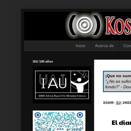
Inicio
Acerca de
Con
IAU 100 años
¡Que no cund
"¿No es sufic
fondo?" - Dou
3/10/09 -
DJ
:
2455
El dia