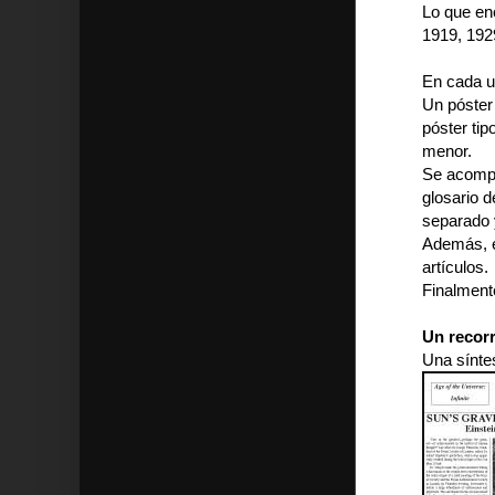
Lo que e
1919, 192
En cada u
Un póster 
póster tip
menor.
Se acompa
glosario d
separado 
Además, e
artículos.
Finalmente
Un recorr
Una sínte