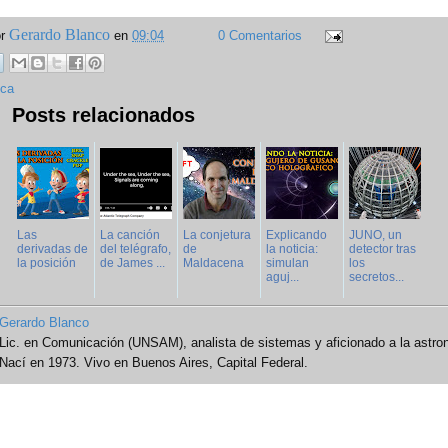
Gerardo Blanco
or
en
09:04
0 Comentarios
ica
Posts relacionados
Las
La canción
La conjetura
Explicando
JUNO, un
derivadas de
del telégrafo,
de
la noticia:
detector tras
la posición
de James ...
Maldacena
simulan
los
aguj...
secretos...
Gerardo Blanco
Lic. en Comunicación (UNSAM), analista de sistemas y aficionado a la astro
Nací en 1973. Vivo en Buenos Aires, Capital Federal.