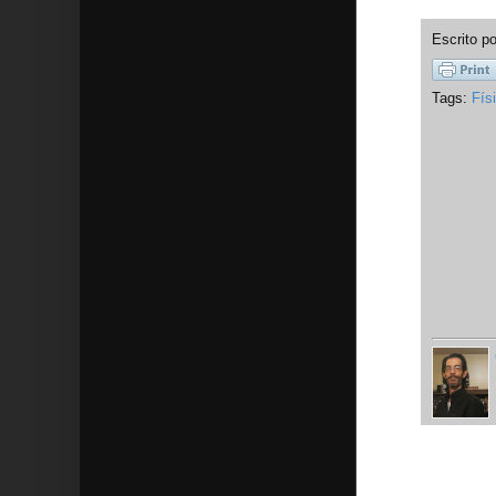
Escrito p
Tags:
Fís