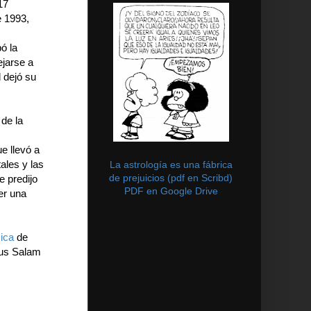
17
e 1993,
ó la
ejarse a
l dejó su
de la
e llevó a
ales y las
La astrología es una fábrica
de prejuicios (pdf en Scribd)
e predijo
PDF en Google Drive
er una
sica
de
dus Salam