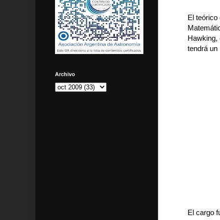
El teóric
Matemátic
Hawking, 
tendrá un 
Archivo
El cargo 