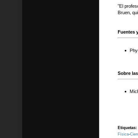
"El profe
Bruen, qui
Fuentes y
Phy
Sobre la
Mich
Etiquetas:
Física
-
Cien