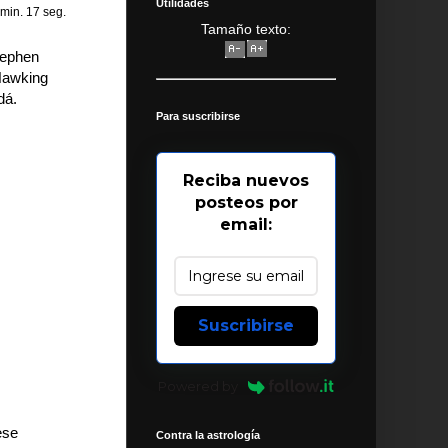
Utilidades
 min. 17 seg.
Tamaño texto:
tephen
 Hawking
dá.
Para suscribirse
Reciba nuevos
posteos por
email:
Suscribirse
Powered by
ese
Contra la astrología