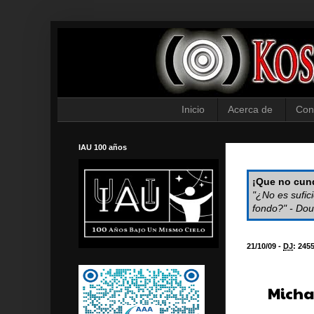
Inicio
Acerca de
Con
IAU 100 años
¡Que no cund
"¿No es sufic
fondo?" - Dou
21/10/09 -
DJ
:
245
Micha