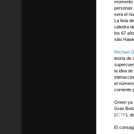
momento m
personas 
será el n
La lista d
cátedra d
los 67 año
sitio Hawk
Michael 
teoría de 
supercuer
la idea de
interaccio
el número
corriente p
Green ya 
Gran Bret
(
ICTP
), d
El consag