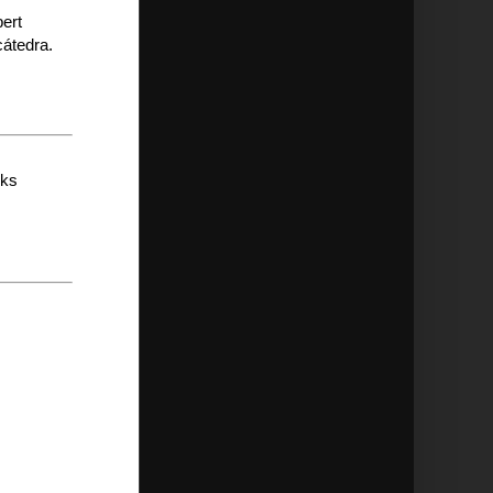
ert
cátedra.
nks