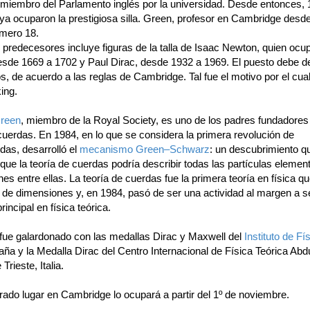
iembro del Parlamento inglés por la universidad. Desde entonces, 
ya ocuparon la prestigiosa silla. Green, profesor en Cambridge desd
úmero 18.
e predecesores incluye figuras de la talla de Isaac Newton, quien ocup
esde 1669 a 1702 y Paul Dirac, desde 1932 a 1969. El puesto debe d
s, de acuerdo a las reglas de Cambridge. Tal fue el motivo por el cua
ing.
Green
, miembro de la Royal Society, es uno de los padres fundadores 
cuerdas. En 1984, en lo que se considera la primera revolución de
das, desarrolló el
mecanismo Green–Schwarz
: un descubrimiento qu
 que la teoría de cuerdas podría describir todas las partículas element
nes entre ellas. La teoría de cuerdas fue la primera teoría en física qu
 de dimensiones y, en 1984, pasó de ser una actividad al margen a s
rincipal en física teórica.
fue galardonado con las medallas Dirac y Maxwell del
Instituto de Fí
aña y la Medalla Dirac del Centro Internacional de Física Teórica Ab
e Trieste, Italia.
rado lugar en Cambridge lo ocupará a partir del 1º de noviembre.