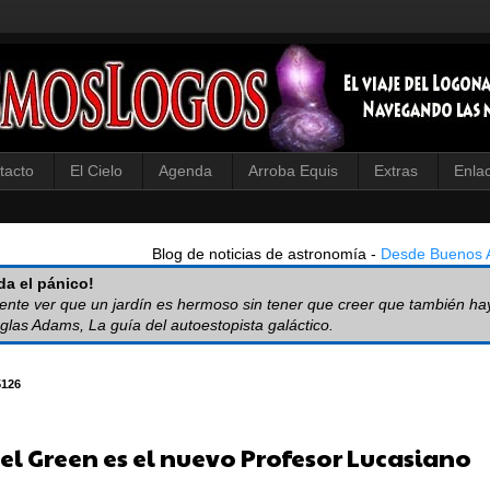
tacto
El Cielo
Agenda
Arroba Equis
Extras
Enla
Blog de noticias de astronomía -
Desde Buenos A
a el pánico!
iente ver que un jardín es hermoso sin tener que creer que también ha
glas Adams, La guía del autoestopista galáctico.
5126
el Green es el nuevo Profesor Lucasiano