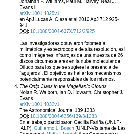
Jonathan P. Williams, Paul M. Harvey, Neal J.
Evans II
arXiv:1001.4825v1
en ApJ Lucas A. Cieza et al 2010 ApJ 712 925-
941
DOI
:
10.1088/0004-637X/712/2/925
Las investigadoras obtuvieron fotometría
milimétrica y espectrocopía de alta resolución, así
como imágenes infrarrojas de una muestra de 26
discos circumestelares en la nube molecular de
Ofiuco para los que se sugiere la presencia de
"agujeros". El objetivo es hallar los mecanismos
potencialmente responsables de los mismos.
The Onfp Class in the Magellanic Clouds
Nolan R. Walborn, Ian D. Howarth, Christopher J.
Evans
arXiv:1001.4032v1
The Astronomical Journal 139 1283
DOI
:
10.1088/0004-6256/139/3/1283
En el trabajo participaron Cecilia Fariña (UNLP-
IALP),
Guillermo L. Bosch
(UNLP-Visitante de Las