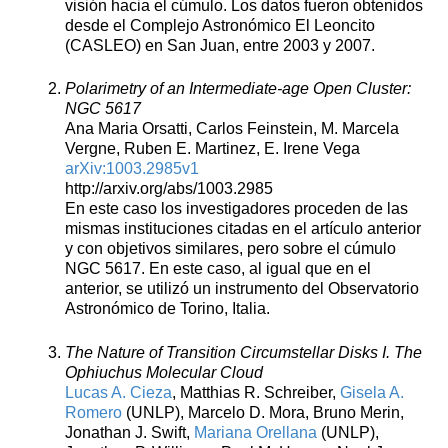
visión hacia el cúmulo. Los datos fueron obtenidos
desde el Complejo Astronómico El Leoncito
(CASLEO) en San Juan, entre 2003 y 2007.
Polarimetry of an Intermediate-age Open Cluster:
NGC 5617
Ana Maria Orsatti, Carlos Feinstein, M. Marcela
Vergne, Ruben E. Martinez, E. Irene Vega
arXiv:1003.2985v1
http://arxiv.org/abs/1003.2985
En este caso los investigadores proceden de las
mismas instituciones citadas en el artículo anterior
y con objetivos similares, pero sobre el cúmulo
NGC 5617. En este caso, al igual que en el
anterior, se utilizó un instrumento del Observatorio
Astronómico de Torino, Italia.
The Nature of Transition Circumstellar Disks I. The
Ophiuchus Molecular Cloud
Lucas A. Cieza
, Matthias R. Schreiber,
Gisela A.
Romero
(UNLP), Marcelo D. Mora, Bruno Merin,
Jonathan J. Swift,
Mariana Orellana
(UNLP),