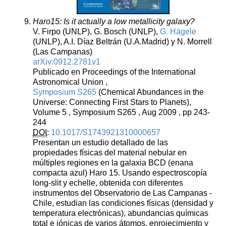
Haro15: Is it actually a low metallicity galaxy?
V. Firpo (UNLP), G. Bosch (UNLP),
G. Hägele
(UNLP), A.I. Díaz Beltrán (U.A.Madrid) y N. Morrell
(Las Campanas)
arXiv:0912.2781v1
Publicado en Proceedings of the International
Astronomical Union ,
Symposium S265
(Chemical Abundances in the
Universe: Connecting First Stars to Planets),
Volume 5 , Symposium S265 , Aug 2009 , pp 243-
244
DOI
:
10.1017/S1743921310000657
Presentan un estudio detallado de las
propiedades físicas del material nebular en
múltiples regiones en la galaxia BCD (enana
compacta azul) Haro 15. Usando espectroscopía
long-slit y echelle, obtenida con diferentes
instrumentos del Observatorio de Las Campanas -
Chile, estudian las condiciones físicas (densidad y
temperatura electrónicas), abundancias químicas
total e iónicas de varios átomos, enrojecimiento y