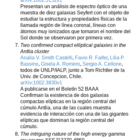
arXiv:1002.3152v1
Presentan un análisis de espectro óptico de una
muestra de diez galaxias Seyfert con el objeto de
estudiar la estructura y propiedades físicas de la
llamada región de línea coronal, líneas con
átomos muy ionizados que tomaron el nombre del
Sol donde se observaron por primera vez.
Two confirmed compact elliptical galaxies in the
Antlia cluster
Analia V. Smith Castelli
,
Favio R. Faifer
,
Lilia P.
Bassino
,
Gisela A. Romero
,
Sergio A. Cellone
,
todos de UNLP/IALP, junto a Tom Richtler de la
Univ. de Concepcion, Chile.
arXiv:1002.3830v1
A publicarse en el Boletín 52 BAAA
Confirman la existencia de dos galaxias
compactas elípticas en la región central del
cúmulo Antlia, una de las cuales muestra
evidencia de interacción con una de las gigantes
elípticas que dominan la región central del
cúmulo.
The intriguing nature of the high energy gamma