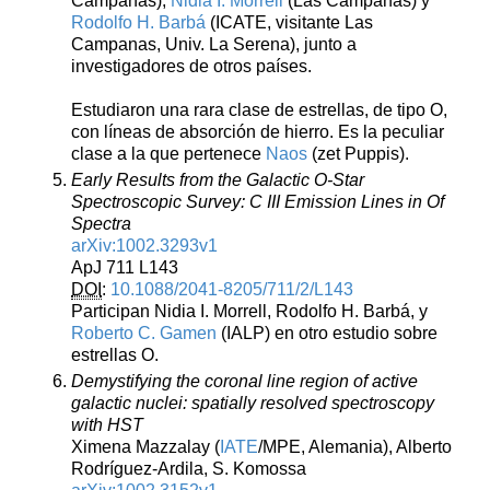
Campanas),
Nidia I. Morrell
(Las Campanas) y
Rodolfo H. Barbá
(ICATE, visitante Las
Campanas, Univ. La Serena), junto a
investigadores de otros países.
Estudiaron una rara clase de estrellas, de tipo O,
con líneas de absorción de hierro. Es la peculiar
clase a la que pertenece
Naos
(zet Puppis).
Early Results from the Galactic O-Star
Spectroscopic Survey: C III Emission Lines in Of
Spectra
arXiv:1002.3293v1
ApJ 711 L143
DOI
:
10.1088/2041-8205/711/2/L143
Participan Nidia I. Morrell, Rodolfo H. Barbá, y
Roberto C. Gamen
(IALP) en otro estudio sobre
estrellas O.
Demystifying the coronal line region of active
galactic nuclei: spatially resolved spectroscopy
with HST
Ximena Mazzalay (
IATE
/MPE, Alemania), Alberto
Rodríguez-Ardila, S. Komossa