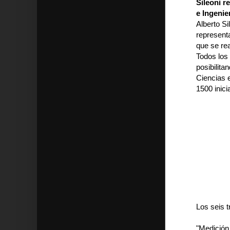
Sileoni r
e Ingenie
Alberto S
representa
que se re
Todos los
posibilita
Ciencias 
1500 inici
Los seis 
"Medición