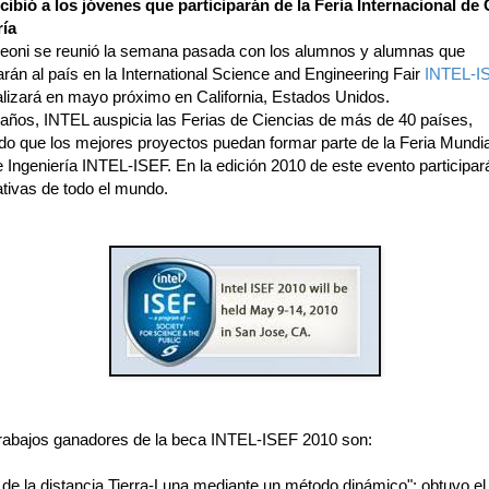
ecibió a los jóvenes que participarán de la Feria Internacional de
ría
ileoni se reunió la semana pasada con los alumnos y alumnas que
rán al país en la International Science and Engineering Fair
INTEL-I
alizará en mayo próximo en California, Estados Unidos.
 años, INTEL auspicia las Ferias de Ciencias de más de 40 países,
ndo que los mejores proyectos puedan formar parte de la Feria Mundia
e Ingeniería INTEL-ISEF. En la edición 2010 de este evento participa
ativas de todo el mundo.
trabajos ganadores de la beca INTEL-ISEF 2010 son:
 de la distancia Tierra-Luna mediante un método dinámico": obtuvo el