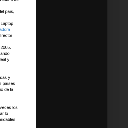
el país,
 Laptop
adora
irector
 2005.
cando
deal y
idas y
s países
o de la
 veces los
ar lo
midables