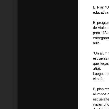
El Plan "
educativa
El program
de Viale,
para 118 
entregaron
aula.
“Un alumn
escuelas s
que llegar
año).
Luego, se
el país.
El plan re
alumnos c
escuela t
inalámbric