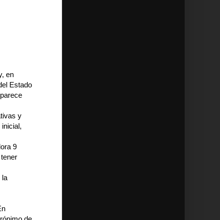
y, en
 del Estado
 parece
tivas y
nicial,
dora 9
 tener
 la
En
acrónimo de