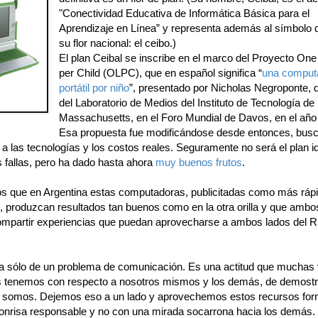
"Conectividad Educativa de Informática Básica para el
Aprendizaje en Línea” y representa además al símbolo d
su flor nacional: el ceibo.)
El plan Ceibal se inscribe en el marco del Proyecto One
per Child (OLPC), que en español significa “
una comput
portátil por niño
”, presentado por Nicholas Negroponte, d
del Laboratorio de Medios del Instituto de Tecnología de
Massachusetts, en el Foro Mundial de Davos, en el año
Esa propuesta fue modificándose desde entonces, bus
a las tecnologías y los costos reales. Seguramente no será el plan i
s fallas, pero ha dado hasta ahora
muy buenos frutos
.
 que en Argentina estas computadoras, publicitadas como más ráp
 produzcan resultados tan buenos como en la otra orilla y que ambo
mpartir experiencias que puedan aprovecharse a ambos lados del Rí
ta sólo de un problema de comunicación. Es una actitud que muchas
s tenemos con respecto a nosotros mismos y los demás, de demostr
 somos. Dejemos eso a un lado y aprovechemos estos recursos for
onrisa responsable y no con una mirada socarrona hacia los demás.