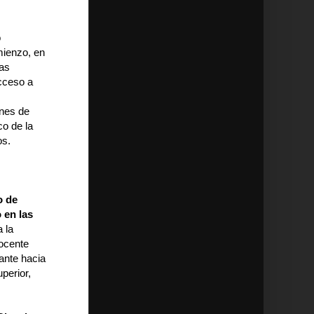
o
mienzo, en
las
acceso a
ines de
co de la
os.
o de
 en las
 la
docente
ante hacia
perior,