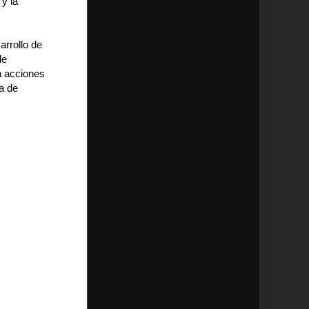
 y la
arrollo de
de
 a acciones
a de