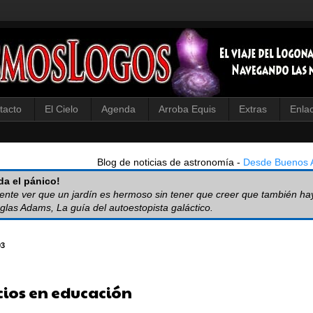
tacto
El Cielo
Agenda
Arroba Equis
Extras
Enla
Blog de noticias de astronomía -
Desde Buenos A
a el pánico!
iente ver que un jardín es hermoso sin tener que creer que también ha
glas Adams, La guía del autoestopista galáctico.
93
ios en educación