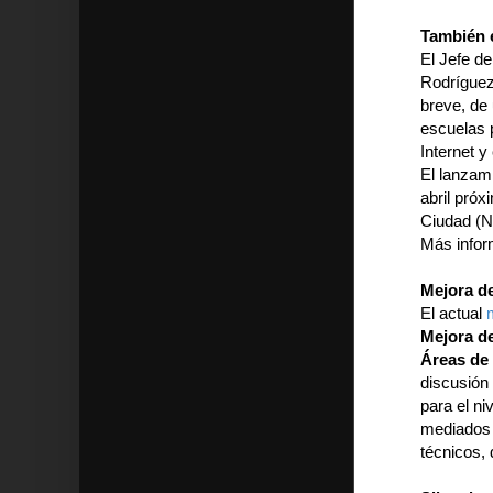
También 
El Jefe de
Rodríguez 
breve, de 
escuelas 
Internet y
El lanzami
abril próx
Ciudad (N
Más info
Mejora de
El actual
Mejora de
Áreas de 
discusión 
para el ni
mediados 
técnicos, 