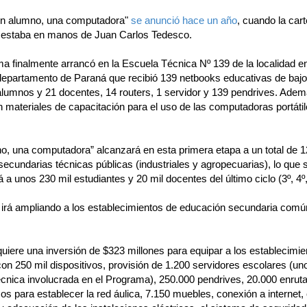
Un alumno, una computadora"
se anunció hace un año
, cuando la cart
 estaba en manos de Juan Carlos Tedesco.
a finalmente arrancó en la Escuela Técnica Nº 139 de la localidad en
 departamento de Paraná que recibió 139 netbooks educativas de bajo
alumnos y 21 docentes, 14 routers, 1 servidor y 139 pendrives. Adem
 materiales de capacitación para el uso de las computadoras portátil
o, una computadora” alcanzará en esta primera etapa a un total de 
ecundarias técnicas públicas (industriales y agropecuarias), lo que s
á a unos 230 mil estudiantes y 20 mil docentes del último ciclo (3º, 4º,
 irá ampliando a los establecimientos de educación secundaria comú
quiere una inversión de $323 millones para equipar a los establecimie
on 250 mil dispositivos, provisión de 1.200 servidores escolares (un
écnica involucrada en el Programa), 250.000 pendrives, 20.000 enrut
os para establecer la red áulica, 7.150 muebles, conexión a internet,