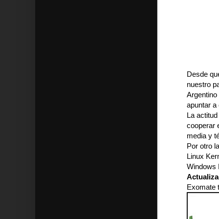
Desde que
nuestro pa
Argentino
apuntar a
La actitu
cooperar e
media y t
Por otro l
Linux Kern
Windows Pr
Actualiza
Exomate te