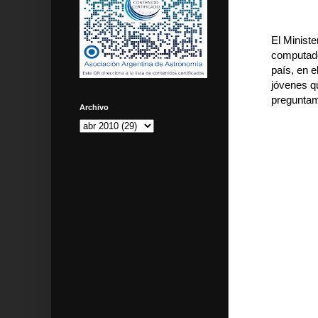
El Ministe
computador
país, en 
jóvenes qu
preguntam
Archivo