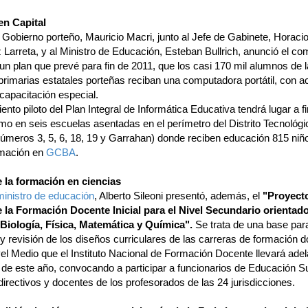
en Capital
 Gobierno porteño, Mauricio Macri, junto al Jefe de Gabinete, Horaci
Larreta, y al Ministro de Educación, Esteban Bullrich, anunció el co
un plan que prevé para fin de 2011, que los casi 170 mil alumnos de 
primarias estatales porteñas reciban una computadora portátil, con 
 capacitación especial.
ento piloto del Plan Integral de Informática Educativa tendrá lugar a f
imo en seis escuelas asentadas en el perímetro del Distrito Tecnológi
úmeros 3, 5, 6, 18, 19 y Garrahan) donde reciben educación 815 niñ
rmación en
GCBA
.
 la formación en ciencias
ministro de educación
, Alberto Sileoni presentó, además, el
"Proyect
 la Formación Docente Inicial para el Nivel Secundario orientado
Biología, Física, Matemática y Química".
Se trata de una base para
y revisión de los diseños curriculares de las carreras de formación 
vel Medio que el Instituto Nacional de Formación Docente llevará adel
de este año, convocando a participar a funcionarios de Educación Su
directivos y docentes de los profesorados de las 24 jurisdicciones.