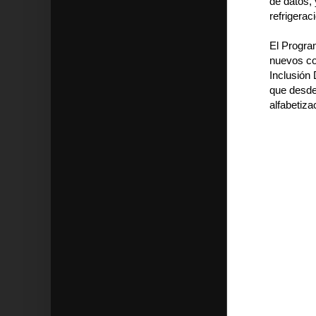
de datos, 
refrigerac
El Progra
nuevos con
Inclusión 
que desde
alfabetizac