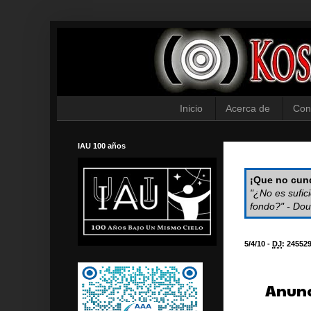
Inicio
Acerca de
Con
IAU 100 años
¡Que no cund
"¿No es sufic
fondo?" - Dou
5/4/10 -
DJ
:
24552
Anunc