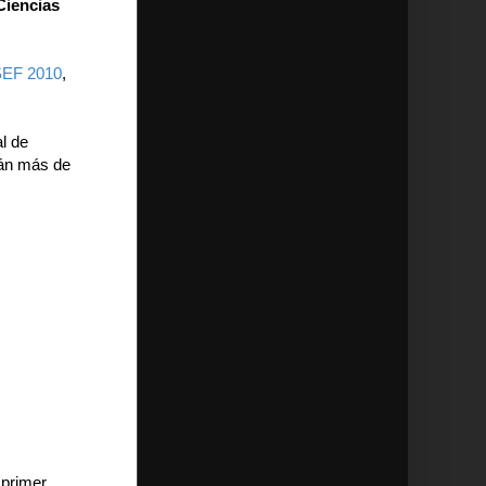
 Ciencias
SEF 2010
,
l de
rán más de
 primer