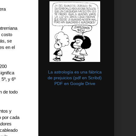
era
trerriana
 costo
ás, se
es en el
1200
La astrología es una fábrica
ignifica
de prejuicios (pdf en Scribd)
 5º, y 6º
PDF en Google Drive
n de todo
ntos y
o por cada
adores
 cableado