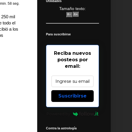
Utilidades
 min. 58 seg.
Tamaño texto:
 250 mil
 todo el
ibió a los
Para suscribirse
os
Reciba nuevos
posteos por
email:
Suscribirse
Powered by
Contra la astrología