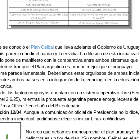
 se conoció el
Plan Ceibal
que lleva adelante el Gobierno de Urugua
ís pareció cundir el pánico y la envidia. La difusión de esta iniciativa
 lo pone de manifiesto con la comparativa entre ambos sistemas que
 demostrar que el Plan argentino es mucho mejor que el uruguayo.
d me parece lamentable. Deberíamos estar orgullosos de ambas inicia
ntre ambos países en la integración de la tecnología en la educación i
écnica.
ado, las laptop uruguayas cuentan con un sistema operativo libre (Fe
el 2.6.25), mientras la propuesta argentina parece enorgullecerse de
o y Office 7 en el año del Bicentenario...
ción 12/04
: Aunque la comunicación oficial de Presidencia no lo dice,
ndría inicio dual, pudiéndose elegir si iniciar Linux o Windows.
No creo que debamos menospreciar el plan uruguayo. 
definitiva es un flor de plan. (Su nombre, Ceibal, es el 