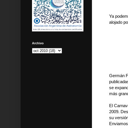
Ya podemo
alojado p
Archivo
Germán F
publicada
se expande
más grande
El Carnava
2009. Des
su versió
Enviamos 