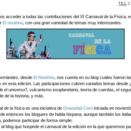
T.E.L
: 1
s acceder a todas las contribuciones del XI Carnaval de la Física, 
or
El neutrino
, con una gran variedad de temas muy interesantes.
ernández, desde
El Neutrino
, nos cuenta en su blog cuáles fueron la
s en esta edición. Las participaciones cubren variados temas desde 
 el universo?, vulcanismo exoplanetario, teoría de cuerdas, el segun
 de la historia, y más.
l de la física es una iniciativa de
Gravedad Cero
iniciada en noviem
de entonces los bloguers de habla hispana, aunque también los italia
n, podemos participar de forma simple:
al blog que hospede el carnaval de la edición en la que queremos par