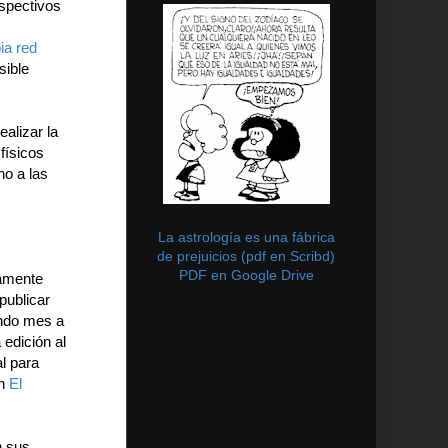
espectivos
ia red
sible
ealizar la
 físicos
no a las
La astrología es una fábrica
de prejuicios (pdf en Scribd)
PDF en Google Drive
lamente
publicar
ando mes a
 edición al
l para
en
El
n sus