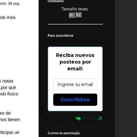
Utilidades
 min. 38 seg.
Tamaño texto:
este mes
Para suscribirse
Reciba nuevos
posteos por
email:
s notas
¿por qué
do físico
Suscribirse
bre de
Powered by
nos tienen
ticipar un
Contra la astrología