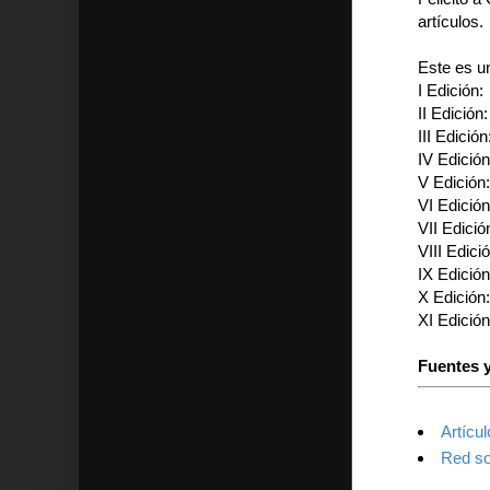
artículos.
Este es u
I Edició
II Edició
III Edició
IV Edició
V Edició
VI Edició
VII Edició
VIII Edici
IX Edició
X Edición
XI Edició
Fuentes y
Artícu
Red soc