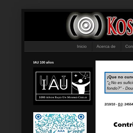
Inicio
Acerca de
Con
IAU 100 años
¡Que no cund
"¿No es sufic
fondo?" - Dou
2/10/10 -
DJ
:
2455
Contri