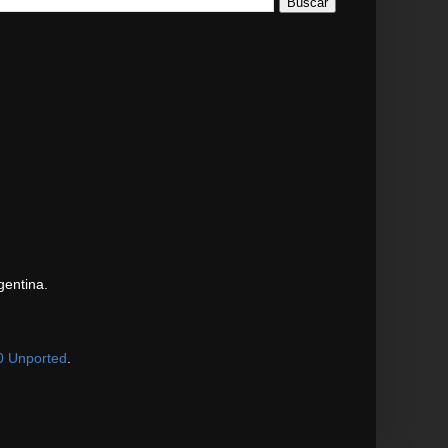
gentina.
0 Unported
.