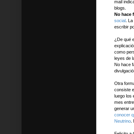
mail indi
blogs.
No hace f
social
. La
escribir p
¿De qué es
explicació
como pers
leyes de l
No hace f
divulgació
Otra forma
consiste e
luego los 
mes entre 
generar u
conocer qu
Neutrino
.
Felicito 