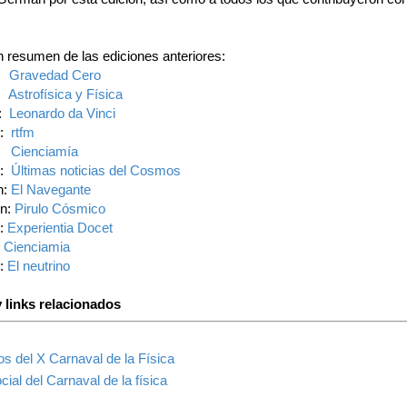
n resumen de las ediciones anteriores:
n:
Gravedad Cero
n:
Astrofísica y Física
n:
Leonardo da Vinci
n:
rtfm
n:
Cienciamía
n:
Últimas noticias del Cosmos
n:
El Navegante
ón:
Pirulo Cósmico
n:
Experientia Docet
:
Cienciamia
n:
El neutrino
 links relacionados
los del X Carnaval de la Física
ial del Carnaval de la física