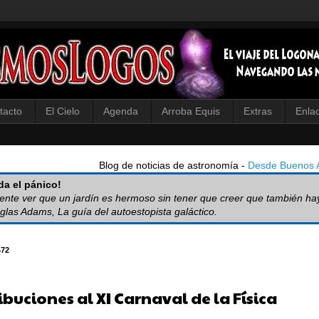
tacto
El Cielo
Agenda
Arroba Equis
Extras
Enla
Blog de noticias de astronomía -
Desde Buenos A
a el pánico!
iente ver que un jardín es hermoso sin tener que creer que también ha
glas Adams, La guía del autoestopista galáctico.
472
buciones al XI Carnaval de la Física