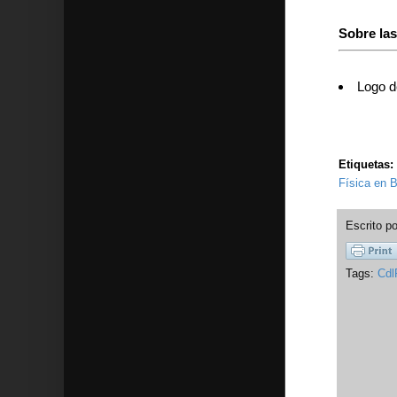
Sobre la
Logo d
Etiquetas:
Física en B
Escrito p
Tags:
Cdl