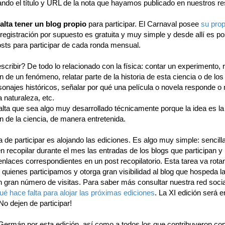
cando el título y URL de la nota que hayamos publicado en nuestros r
alta tener un blog propio
para participar. El Carnaval posee
su prop
 registración por supuesto es gratuita y muy simple y desde allí es po
osts para participar de cada ronda mensual.
cribir? De todo lo relacionado con la física: contar un experimento, r
n de un fenómeno, relatar parte de la historia de esta ciencia o de los
onajes históricos, señalar por qué una película o novela responde o 
a naturaleza, etc.
alta que sea algo muy desarrollado técnicamente porque la idea es la
n de la ciencia, de manera entretenida.
 de participar es alojando las ediciones. Es algo muy simple: sencil
n recopilar durante el mes las entradas de los blogs que participan y 
enlaces correspondientes en un post recopilatorio. Esta tarea va rot
quienes participamos y otorga gran visibilidad al blog que hospeda la
n gran número de visitas. Para saber más consultar nuestra red socia
é hace falta para alojar las próximas ediciones
. La XI edición será 
 No dejen de participar!
a Germán por esta edición, así como a todos los que contribuyeron co