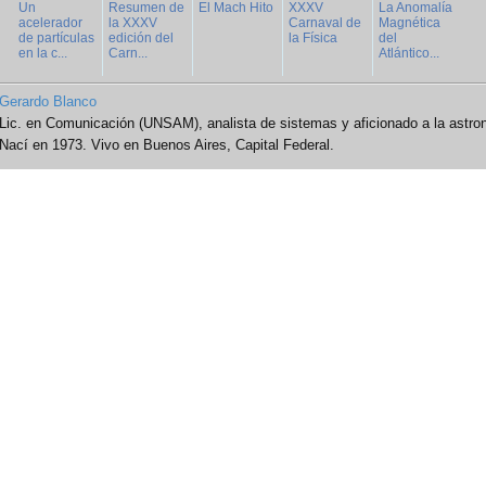
Un
Resumen de
El Mach Hito
XXXV
La Anomalía
acelerador
la XXXV
Carnaval de
Magnética
de partículas
edición del
la Física
del
en la c...
Carn...
Atlántico...
Gerardo Blanco
Lic. en Comunicación (UNSAM), analista de sistemas y aficionado a la astro
Nací en 1973. Vivo en Buenos Aires, Capital Federal.