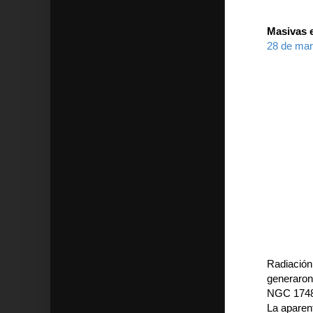
Masivas e
28 de mar
Radiación
generaron
NGC 1748
La aparent