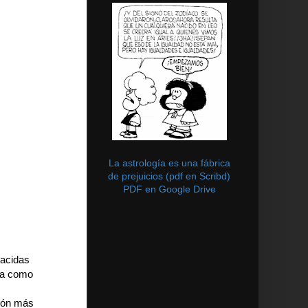
La astrología es una fábrica
de prejuicios (pdf en Scribd)
PDF en Google Drive
nacidas
ida como
gión más