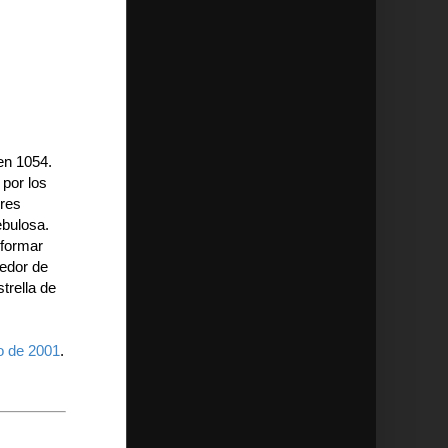
 en 1054.
 por los
ores
ebulosa.
 formar
dedor de
trella de
o de 2001
.