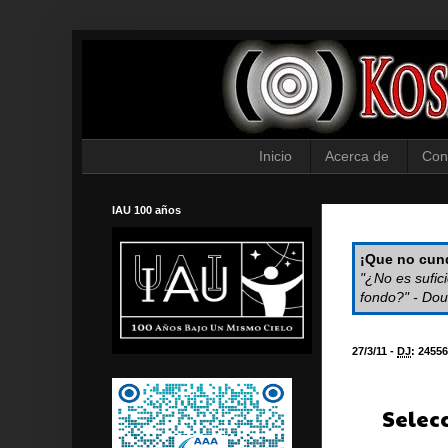
Inicio
Acerca de
Con
IAU 100 años
¡Que no cund
"¿No es sufic
fondo?" - Dou
27/3/11 -
DJ
:
24556
Selec