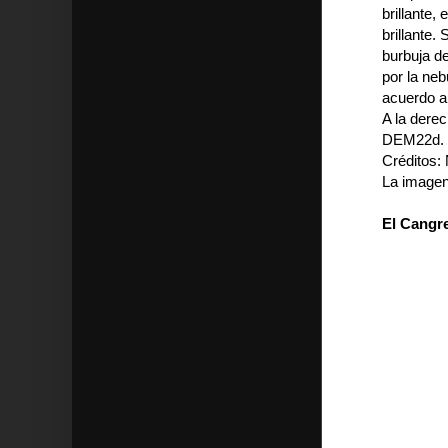
brillante
brillante.
burbuja d
por la ne
acuerdo a 
A la dere
DEM22d.
Créditos:
La imagen
El Cangre