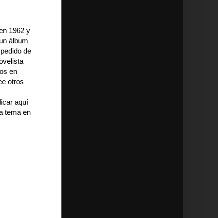
en 1962 y
 un álbum
 pedido de
ovelista
os en
ee otros
icar aquí
da tema en