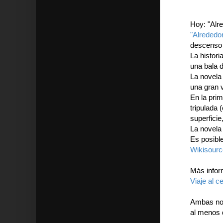
Hoy: "Alr
"Alrededor
descenso d
La histori
una bala 
La novela 
una gran 
En la pri
tripulada 
superficie,
La novela 
Es posibl
Wikisourc
Más infor
Viaje al c
Ambas nov
al menos 