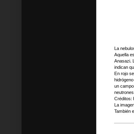
La nebulos
Aquella e
Anasazi. 
indican qu
En rojo s
hidrógeno 
un campo m
neutrones
Créditos:
La imagen
También 
Música Espa