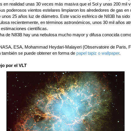
, es en realidad unas 30 veces más masiva que el Sol y unas 200 mil
 Sus poderosos vientos estelares limpiaron los alrededores de gas en
e unos 25 años luz de diámetro. Este vacío esférico de N83B ha sido 
bulosa recientemente, en términos astronómicos, unos 30 mil años atr
estimaciones científicas.
cha de N83B hay una nebulosa mucho mayor y difusa conocida com
 NASA, ESA, Mohammad Heydari-Malayeri (Observatoire de Paris, F
 también se puede obtener en forma de
papel tapiz o wallpaper
.
jo por el VLT