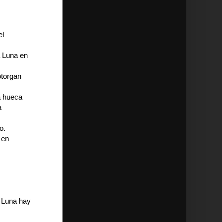
el
a Luna en
otorgan
a hueca
a
o.
 en
a Luna hay