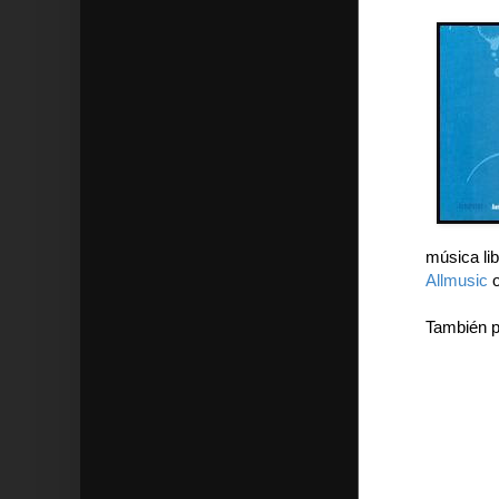
música li
Allmusic
También p