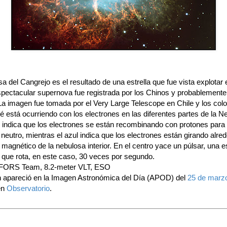
a del Cangrejo es el resultado de una estrella que fue vista explotar
spectacular supernova fue registrada por los Chinos y probablemente
La imagen fue tomada por el Very Large Telescope en Chile y los col
é está ocurriendo con los electrones en las diferentes partes de la N
e indica que los electrones se están recombinando con protones para
neutro, mientras el azul indica que los electrones están girando alre
agnético de la nebulosa interior. En el centro yace un púlsar, una es
 que rota, en este caso, 30 veces por segundo.
 FORS Team, 8.2-meter VLT, ESO
 apareció en la Imagen Astronómica del Día (APOD) del
25 de marz
en
Observatorio
.
cial