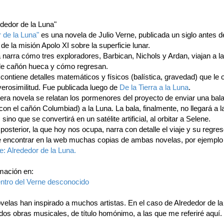
ededor de la Luna"
 de la Luna"
es una novela de Julio Verne, publicada un siglo antes d
e la misión Apolo XI sobre la superficie lunar.
a narra cómo tres exploradores, Barbican, Nichols y Ardan, viajan a l
de cañón hueca y cómo regresan.
contiene detalles matemáticos y físicos (balística, gravedad) que le 
verosimilitud. Fue publicada luego de
De la Tierra a la Luna
.
mera novela se relatan los pormenores del proyecto de enviar una bal
(con el cañón Columbiad) a la Luna. La bala, finalmente, no llegará a l
 sino que se convertirá en un satélite artificial, al orbitar a Selene.
posterior, la que hoy nos ocupa, narra con detalle el viaje y su regres
e encontrar en la web muchas copias de ambas novelas, por ejemplo
e: Alrededor de la Luna.
mación en:
entro del Verne desconocido
elas han inspirado a muchos artistas. En el caso de Alrededor de l
dos obras musicales, de título homónimo, a las que me referiré aquí.