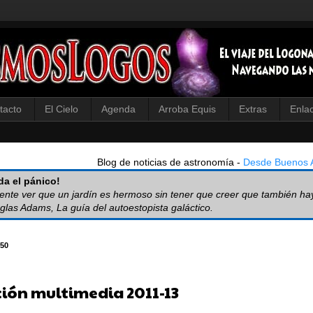
tacto
El Cielo
Agenda
Arroba Equis
Extras
Enla
Blog de noticias de astronomía -
Desde Buenos A
a el pánico!
iente ver que un jardín es hermoso sin tener que creer que también ha
glas Adams, La guía del autoestopista galáctico.
50
ción multimedia 2011-13