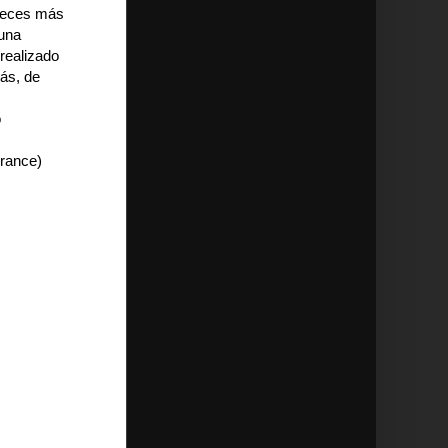
 veces más
 una
realizado
ás, de
o
rance)