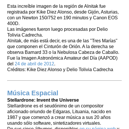
Esta increíble imagen de la región de Alnitak fue
registrada por Kike Diez Alonso, desde Gijón, Asturias,
con un Newton 150/752 en 190 minutos y Canon EOS
400D.
Las imágenes fueron luego procesadas por Delio
Tolivia Cadrecha.
Alnitak, de más está decir, es una de las "Tres Marías"
que componen el Cinturón de Orión. A la derecha se
observa Barnard 33 o la Nebulosa Cabeza de Caballo.
Fue la Imagen Astronómica Amateur del Día (AAPOD)
del
24 de abril de 2012
.
Créditos: Kike Diez Alonso y Delio Tolivia Cadrecha
Música Espacial
Stellardrone: Invent the Universe
Stellardrone es el seudónimo de un compositor
aficionado oriundo de Edgaras, Lituania, nacido en
1987 y que comenzó a crear música a sus 20 años
usando sólo software, sintetizadores virtuales.
De sus cinco álbumes, disponibles
en su página web
y