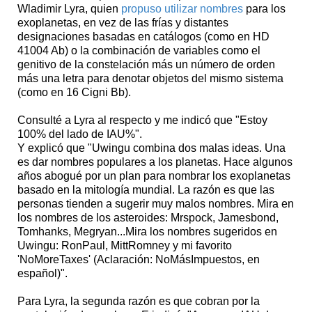
Wladimir Lyra, quien
propuso utilizar nombres
para los
exoplanetas, en vez de las frías y distantes
designaciones basadas en catálogos (como en HD
41004 Ab) o la combinación de variables como el
genitivo de la constelación más un número de orden
más una letra para denotar objetos del mismo sistema
(como en 16 Cigni Bb).
Consulté a Lyra al respecto y me indicó que "Estoy
100% del lado de IAU%".
Y explicó que "Uwingu combina dos malas ideas. Una
es dar nombres populares a los planetas. Hace algunos
años abogué por un plan para nombrar los exoplanetas
basado en la mitología mundial. La razón es que las
personas tienden a sugerir muy malos nombres. Mira en
los nombres de los asteroides: Mrspock, Jamesbond,
Tomhanks, Megryan...Mira los nombres sugeridos en
Uwingu: RonPaul, MittRomney y mi favorito
'NoMoreTaxes' (Aclaración: NoMásImpuestos, en
español)".
Para Lyra, la segunda razón es que cobran por la