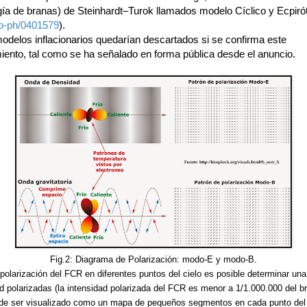
ía de branas) de Steinhardt–Turok llamados modelo Cíclico y Ecpirót
ro-ph/0401579
).
delos inflacionarios quedarían descartados si se confirma este
iento, tal como se ha señalado en forma pública desde el anuncio.
Fig.2: Diagrama de Polarización: modo-E y modo-B.
 polarización del FCR en diferentes puntos del cielo es posible determinar una
d polarizadas (la intensidad polarizada del FCR es menor a 1/1.000.000 del bril
de ser visualizado como un mapa de pequeños segmentos en cada punto del c