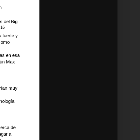
n
 del Big
16
0
a fuerte y
 como
das en esa
egún Max
erían muy
mología
cerca de
agar a