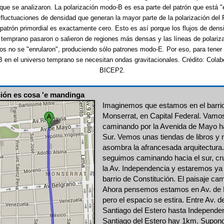
que se analizaron. La polarización modo-B es esa parte del patrón que está "
 fluctuaciones de densidad que generan la mayor parte de la polarización del
 patrón primordial es exactamente cero. Esto es así porque los flujos de dens
 temprano pasaron o salieron de regiones más densas y las líneas de polariz
jos no se "enrularon", produciendo sólo patrones modo-E. Por eso, para tener
 en el universo temprano se necesitan ondas gravitacionales. Crédito: Colab
BICEP2.
ción es cosa 'e mandinga
Imaginemos que estamos en el barri
Monserrat, en Capital Federal. Vamo
caminando por la Avenida de Mayo ha
Sur. Vemos unas tiendas de libros y 
asombra la afrancesada arquitectura.
seguimos caminando hacia el sur, c
la Av. Independencia y estaremos ya 
barrio de Constitución. El paisaje ca
Ahora pensemos estamos en Av. de
pero el espacio se estira. Entre Av. 
Santiago del Estero hasta Independe
Santiago del Estero hay 1km. Supo