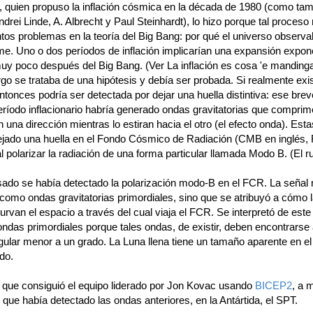
, quien propuso la inflación cósmica en la década de 1980 (como tam
ndrei Linde, A. Albrecht y Paul Steinhardt), lo hizo porque tal proceso
tos problemas en la teoría del Big Bang: por qué el universo observa
me. Uno o dos períodos de inflación implicarían una expansión expone
uy poco después del Big Bang. (Ver La inflación es cosa 'e manding
o se trataba de una hipótesis y debía ser probada. Si realmente exis
entonces podría ser detectada por dejar una huella distintiva: ese bre
eríodo inflacionario habría generado ondas gravitatorias que comprim
 una dirección mientras lo estiran hacia el otro (el efecto onda). Est
ejado una huella en el Fondo Cósmico de Radiación (CMB en inglés,
l polarizar la radiación de una forma particular llamada Modo B. (El r
sado se había detectado la polarización modo-B en el FCR. La señal 
 como ondas gravitatorias primordiales, sino que se atribuyó a cómo 
urvan el espacio a través del cual viaja el FCR. Se interpretó de est
das primordiales porque tales ondas, de existir, deben encontrarse 
ular menor a un grado. La Luna llena tiene un tamaño aparente en el 
do.
o que consiguió el equipo liderado por Jon Kovac usando
BICEP2
, a 
 que había detectado las ondas anteriores, en la Antártida, el SPT.