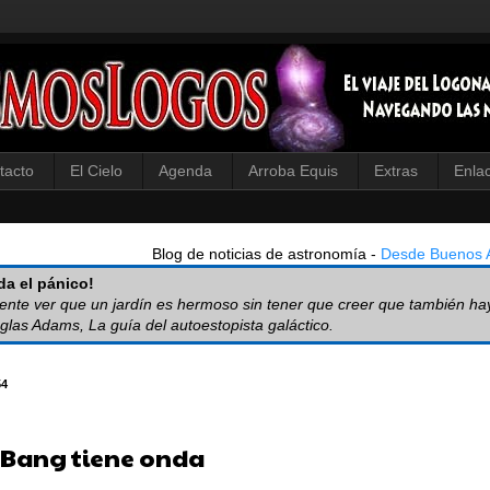
tacto
El Cielo
Agenda
Arroba Equis
Extras
Enla
Blog de noticias de astronomía -
Desde Buenos A
a el pánico!
iente ver que un jardín es hermoso sin tener que creer que también ha
glas Adams, La guía del autoestopista galáctico.
54
g Bang tiene onda