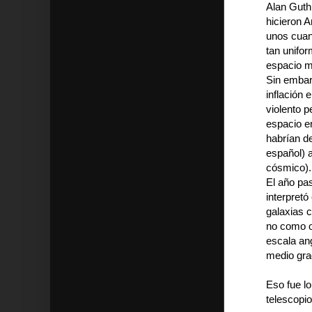
Alan Guth
hicieron A
unos cuan
tan unifor
espacio m
Sin embarg
inflación 
violento p
espacio en
habrían d
español) a
cósmico).
El año pa
interpretó
galaxias c
no como on
escala ang
medio gra
Eso fue l
telescopio