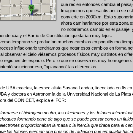
que recién entonces cambia el paisaj
Imaginemos que esa distancia se est
convierte en 2000km. Esto supondrí
ahora caminaríamos por esta zona es
no notaríamos cambio en el paisaje, 
pendencia y el Barrio de Constitución quedarían muy lejos.
iverso temprano se producían muchos cambios en poquitísimo tiemp
roceso inflacionario tendríamos que notar esos cambios en forma not
al observar el cielo viésemos procesos físicos muy distintos en dife
" o regiones del espacio. Pero lo que se observa es muy homogéneo.
 intentó solucionar eso, "aplanando" las diferencias.
o de UBA exactas, la especialista Susana Landau, licenciada en física
BA y doctora en Astronomía de la Universidad Nacional de La Plata 
dora del CONICET, explica el FCR:
formarse el hidrógeno neutro, los electrones y los fotones interactua
choques formando parte de algo que se puede pensar como un fluido
s electrones proporcionaban la masa o la inercia que tiraba para el cen
que los fotones ejercían una presión de radiación que empujaba hacia