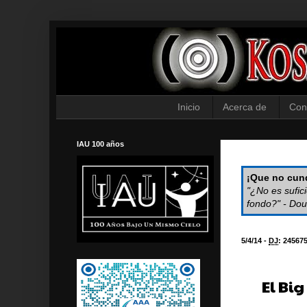
Inicio
Acerca de
Con
IAU 100 años
¡Que no cund
"¿No es sufic
fondo?" - Dou
5/4/14 -
DJ
:
24567
El Bi