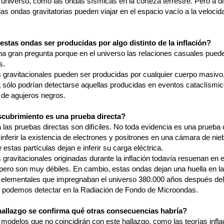
 universo, como las ondas sísmicas en la corteza terrestre. Pero a di
las ondas gravitatorias pueden viajar en el espacio vacío a la velocid
stas ondas ser producidas por algo distinto de la inflación?
na gran pregunta porque en el universo las relaciones casuales pued
s.
 gravitacionales pueden ser producidas por cualquier cuerpo masivo
ca sólo podrían detectarse aquellas producidas en eventos cataclísm
n de agujeros negros.
scubrimiento es una prueba directa?
 las pruebas directas son difíciles. No toda evidencia es una prueba 
ferir la existencia de electrones y positrones en una cámara de nieb
 estas partículas dejan e inferir su carga eléctrica.
gravitacionales originadas durante la inflación todavía resuenan en e
 pero son muy débiles. En cambio, estas ondas dejan una huella en l
s elementales que impregnaban el universo 380.000 años después del
 podemos detectar en la Radiación de Fondo de Microondas.
hallazgo se confirma qué otras consecuencias habría?
modelos que no coincidirán con este hallazgo, como las teorías infla