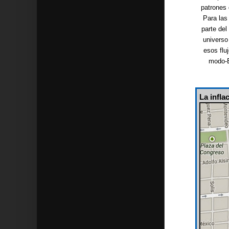
patrones 
Para las
parte del
universo
esos flu
modo-B
La infla