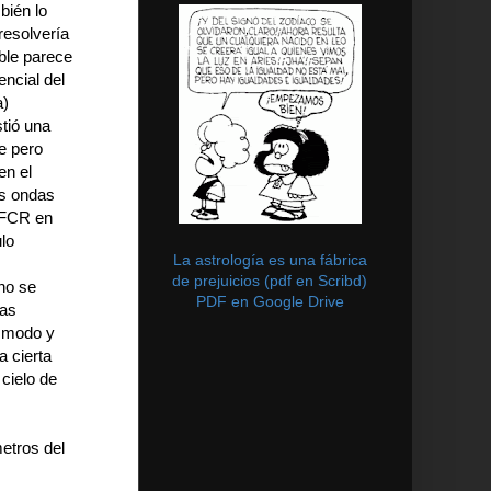
bién lo
 resolvería
ble parece
ncial del
a)
tió una
ve pero
en el
as ondas
 FCR en
ulo
La astrología es una fábrica
de prejuicios (pdf en Scribd)
no se
PDF en Google Drive
las
e modo y
a cierta
cielo de
metros del