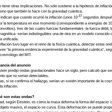
o tiene otras implicaciones. No sólo sostiene a la hipótesis de inflació
sino que también lo hace con la gravedad cuántica.
-37
indican que cuando ocurrió la inflación (unos 10
segundos después
or la temperatura en ese momento (correspondiente a energías de 1
onvoltios), tres de las cuatro fuerzas fundamentales -la fuerza débil, l
omagnética- serían indistinguibles una de otra en un modelo conocido
a unificada.
flación tuvo lugar en el reino de la física cuántica, detectar estas on
vee "la primera evidencia experimental de la gravedad cuántica", s
cosmólogo del MIT.
ancia del anuncio
stein predijo ondas gravitacionales hace un siglo, pero calculó que s
anto que no serían detectables.
s, si se confirma el hallazgo, serían un sostén importante de la cos
a inflación.
ué son estas ondas?
ad, según Einstein, es cómo la masa deforma la forma del espacio: 
 objeto masivo, el espacio se curva. Esta deformación se puede prop