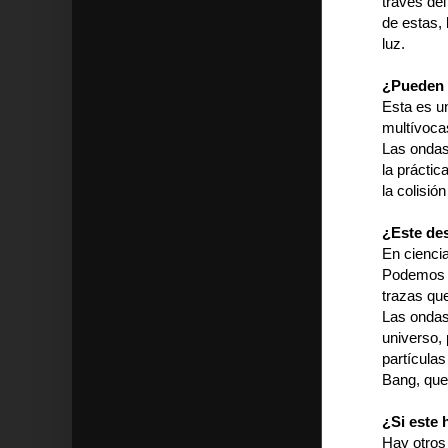
través del
de estas, 
luz.
¿Pueden e
Esta es u
multívoca
Las ondas
la prácti
la colisió
¿Este de
En ciencia
Podemos in
trazas que
Las ondas 
universo,
partícula
Bang, que
¿Si este 
Hay otros 