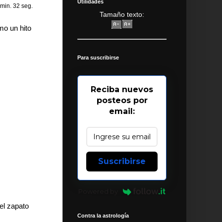
Utilidades
 min. 32 seg.
Tamaño texto:
mo un hito
.
Para suscribirse
Reciba nuevos
posteos por
email:
Suscribirse
Powered by
el zapato
Contra la astrología