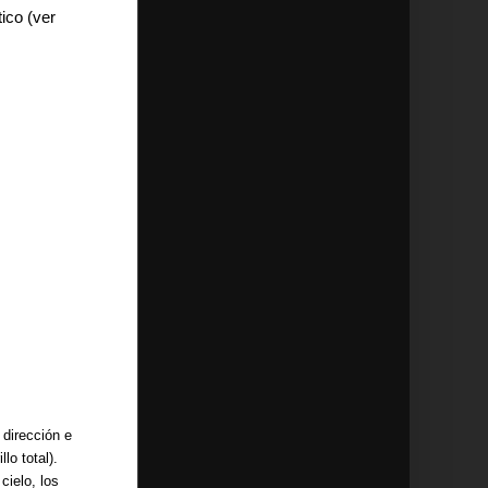
ico (ver
 dirección e
lo total).
ielo, los