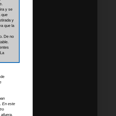
e.
ira y se
a que
tirada y
ya que la
o. De no
able.
rentes
 La
 de
e
ban
. En este
tro
 afuera.