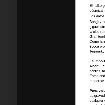
El hallazg
cósmica, 
Los datos 
Bang) y p
gigaelectr
la electr
Gran teorí
Como la in
época pro
Tegmark, 
La import
Albert Ein
débiles, t
Estas onda
moderna: l
Pero, ¿q
La graved
cualquier