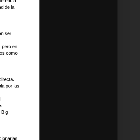
ferencia
ad de la
en ser
, pero en
icos como
directa.
la por las
l
as
 Big
cionarias