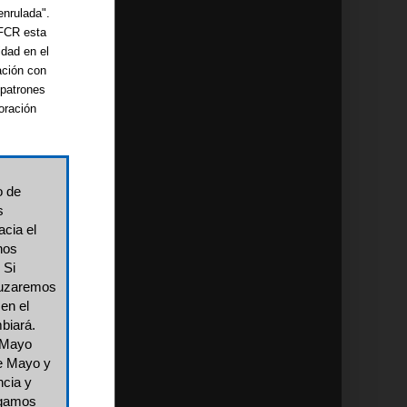
enrulada".
 FCR esta
idad en el
ación con
 patrones
oración
o de
s
cia el
nos
 Si
ruzaremos
en el
mbiará.
 Mayo
de Mayo y
ncia y
ngamos