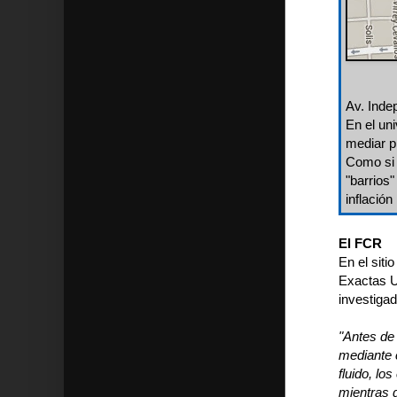
Av. Inde
En el un
mediar p
Como si 
"barrios
inflación
El FCR
En el siti
Exactas U
investiga
"Antes de 
mediante 
fluido, lo
mientras 