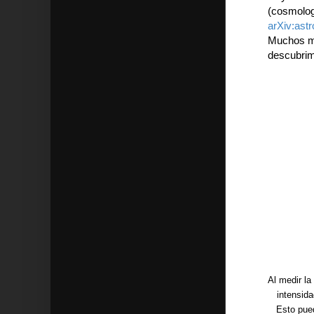
(cosmolog
arXiv:ast
Muchos mo
descubrim
Al medir la
intensida
Esto pue