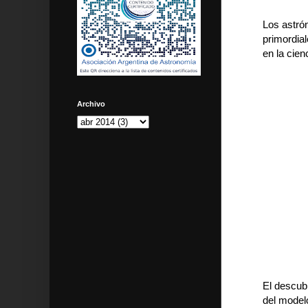
Los astró
primordia
en la cien
Archivo
El descubr
del modelo