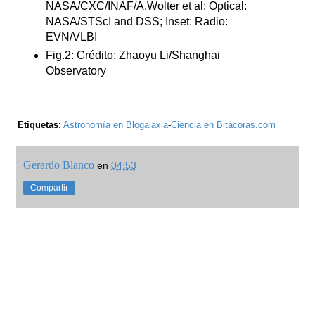
NASA/CXC/INAF/A.Wolter et al; Optical:
NASA/STScI and DSS; Inset: Radio:
EVN/VLBI
Fig.2: Crédito: Zhaoyu Li/Shanghai
Observatory
Etiquetas:
Astronomía en Blogalaxia
-
Ciencia en Bitácoras.com
Gerardo Blanco
en
04:53
Compartir