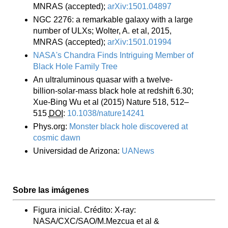
MNRAS (accepted);
arXiv:1501.04897
NGC 2276: a remarkable galaxy with a large
number of ULXs; Wolter, A. et al, 2015,
MNRAS (accepted);
arXiv:1501.01994
NASA's Chandra Finds Intriguing Member of
Black Hole Family Tree
An ultraluminous quasar with a twelve-
billion-solar-mass black hole at redshift 6.30;
Xue-Bing Wu et al (2015) Nature 518, 512–
515
DOI
:
10.1038/nature14241
Phys.org:
Monster black hole discovered at
cosmic dawn
Universidad de Arizona:
UANews
Sobre las imágenes
Figura inicial. Crédito: X-ray:
NASA/CXC/SAO/M.Mezcua et al &