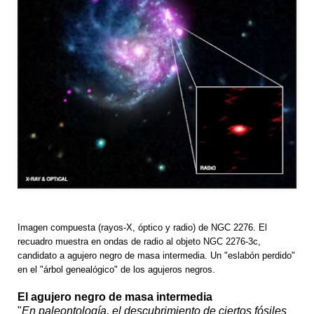
Imagen compuesta (rayos-X, óptico y radio) de NGC 2276. El
recuadro muestra en ondas de radio al objeto NGC 2276-3c,
candidato a agujero negro de masa intermedia. Un "eslabón perdido"
en el "árbol genealógico" de los agujeros negros.
El agujero negro de masa intermedia
"
En paleontología, el descubrimiento de ciertos fósiles