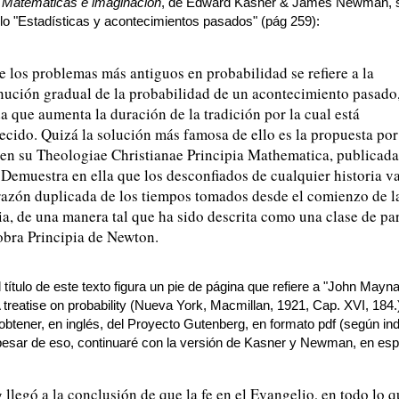
o
Matemáticas e imaginación
, de Edward Kasner & James Newman, s
tulo "Estadísticas y acontecimientos pasados" (pág 259):
 los problemas más antiguos en probabilidad se refiere a la
nución gradual de la probabilidad de un acontecimiento pasado,
 que aumenta la duración de la tradición por la cual está
ecido. Quizá la solución más famosa de ello es la propuesta por
 en su Theologiae Christianae Principia Mathematica, publicada
Demuestra en ella que los desconfiados de cualquier historia v
 razón duplicada de los tiempos tomados desde el comienzo de l
ia, de una manera tal que ha sido descrita como una clase de pa
obra Principia de Newton.
l título de este texto figura un pie de página que refiere a "John Mayn
treatise on probability (Nueva York, Macmillan, 1921, Cap. XVI, 184.)
btener, en inglés, del Proyecto Gutenberg, en formato pdf (según in
 pesar de eso, continuaré con la versión de Kasner y Newman, en esp
 llegó a la conclusión de que la fe en el Evangelio, en todo lo 