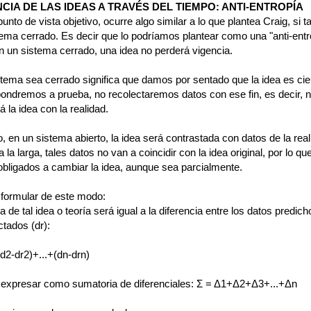
NCIA DE LAS IDEAS A TRAVÉS DEL TIEMPO: ANTI-ENTROPÍA
unto de vista objetivo, ocurre algo similar a lo que plantea Craig, si ta
tema cerrado. Es decir que lo podríamos plantear como una "anti-entr
n un sistema cerrado, una idea no perderá vigencia.
stema sea cerrado significa que damos por sentado que la idea es cie
pondremos a prueba, no recolectaremos datos con ese fin, es decir, 
á la idea con la realidad.
 en un sistema abierto, la idea será contrastada con datos de la real
 a la larga, tales datos no van a coincidir con la idea original, por lo qu
bligados a cambiar la idea, aunque sea parcialmente.
 formular de este modo:
a de tal idea o teoría será igual a la diferencia entre los datos predich
ctados (dr):
d2-dr2)+...+(dn-drn)
 expresar como sumatoria de diferenciales: Σ = Δ1+Δ2+Δ3+...+Δn