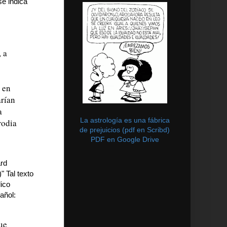
e indica
 a
 en
arían
a
La astrología es una fábrica
rodia
de prejuicios (pdf en Scribd)
PDF en Google Drive
ard
" Tal texto
dico
añol:
que