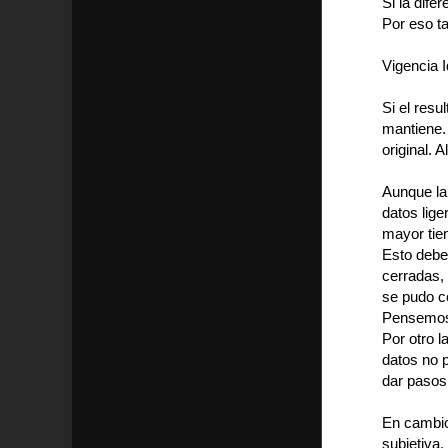
Si la dife
Por eso t
Vigencia 
Si el resu
mantiene. 
original. 
Aunque la
datos lige
mayor tie
Esto debe
cerradas, 
se pudo co
Pensemos 
Por otro l
datos no 
dar pasos
En cambio
subjetiva,