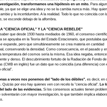
vestigación, transformamos una hipótesis en un mito.
Para algun
ble, ya que se elige una idea y no se la cambia nunca más. Hay quien
ambio y la incertidumbre. A la realidad. Todo lo que no coincida con l
, se esconde debajo de la alfombra.
A "CIENCIA OFICIAL" Y LA "CIENCIA REBELDE"
saber que desde 1930 hasta mediados de 1960, el consenso científi
a se apoyaba en la Teoría del Estado Estacionario, que postulaba que
se expande, pero que simultáneamente se crea materia en cantidad
nal, conservando la densidad. Como consecuencia, en el pasado y en
la temperatura del cosmos sería la misma. Esa idea negaba, entonce
iente y denso. El descubrimiento fortuito de la Radiación de Fondo de
s (CMB en inglés) fue un dato que no coincidía (una diferencia) con 
oficial".
nas a veces nos ponemos del "lado de los débiles"
, es decir, en
s. Quizás por eso hay quienes ven con recelo la "ciencia oficial".
Lo l
el lado de las evidencias.
Si los consensos actuales tienen problem
e solventarán con mayor investigación, lo que también implica elabora
as.