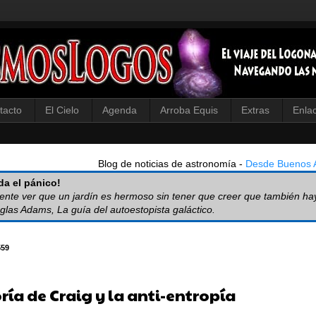
tacto
El Cielo
Agenda
Arroba Equis
Extras
Enla
Blog de noticias de astronomía -
Desde Buenos A
a el pánico!
iente ver que un jardín es hermoso sin tener que creer que también ha
glas Adams, La guía del autoestopista galáctico.
559
ría de Craig y la anti-entropía