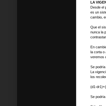
LA VIGE
Desde el p
es un sis
cambio, e
Que el si
nunca la 
contrastar
En cambio,
la corta o
veremos o
Se podría
La vigenci
los recole
(d1-dr1)+(
Se podría