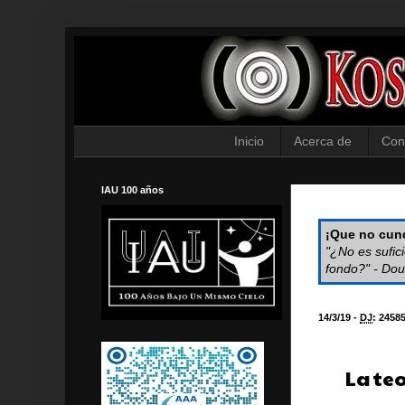
Inicio
Acerca de
Con
IAU 100 años
¡Que no cund
"¿No es sufic
fondo?" - Dou
14/3/19 -
DJ
:
2458
La teo