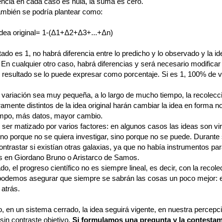
rencia en cada caso es nula, la suma es cero.
ambién se podría plantear como:
Idea original= 1-(Δ1+Δ2+Δ3+...+Δn)
ltado es 1, no habrá diferencia entre lo predicho y lo observado y la i
En cualquier otro caso, habrá diferencias y será necesario modificar 
Al resultado se lo puede expresar como porcentaje. Si es 1, 100% de v
 variación sea muy pequeña, a lo largo de mucho tiempo, la recolecc
ramente distintos de la idea original harán cambiar la idea en forma no
mpo, más datos, mayor cambio.
 ser matizado por varios factores: en algunos casos las ideas son vi
no porque no se quiera investigar, sino porque no se puede. Durante 
ntrastar si existían otras galaxias, ya que no había instrumentos par
en Giordano Bruno o Aristarco de Samos.
ado, el progreso científico no es siempre lineal, es decir, con la recol
podemos asegurar que siempre se sabrán las cosas un poco mejor: e
 atrás.
, en un sistema cerrado, la idea seguirá vigente, en nuestra percepc
 sin contraste objetivo.
Si formulamos una pregunta y la contestam