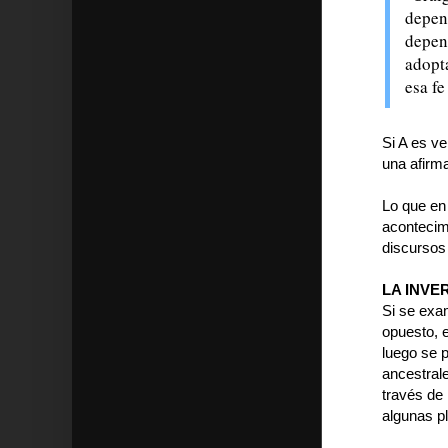
depend
depend
adopta
esa fe
Si A es ve
una afirm
Lo que en 
acontecimi
discursos
LA INVE
Si se exa
opuesto, e
luego se p
ancestral
través de 
algunas p