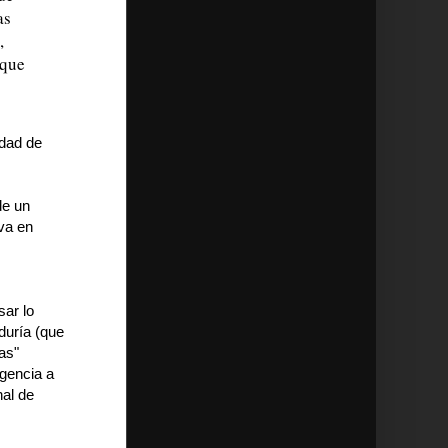
as
,
 que
rdad de
de un
iva en
ar lo
duría (que
as"
igencia a
nal de