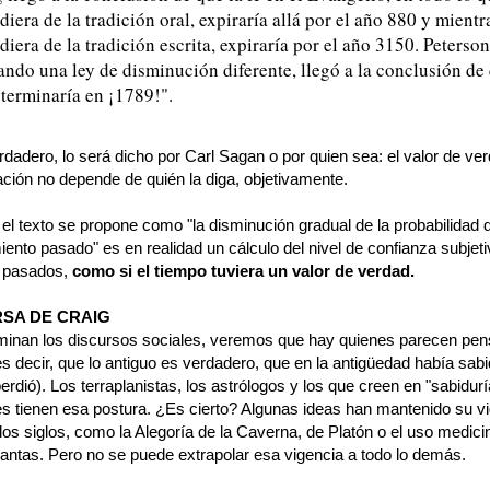
iera de la tradición oral, expiraría allá por el año 880 y mientr
iera de la tradición escrita, expiraría por el año 3150. Peterson
ndo una ley de disminución diferente, llegó a la conclusión de
 terminaría en ¡1789!".
rdadero, lo será dicho por Carl Sagan o por quien sea: el valor de ve
ación no depende de quién la diga, objetivamente.
el texto se propone como "la disminución gradual de la probabilidad 
ento pasado" es en realidad un cálculo del nivel de confianza subjet
 pasados,
como si el tiempo tuviera un valor de verdad.
RSA DE CRAIG
minan los discursos sociales, veremos que hay quienes parecen pens
s decir, que lo antiguo es verdadero, que en la antigüedad había sabi
erdió). Los terraplanistas, los astrólogos y los que creen en "sabidurí
es tienen esa postura. ¿Es cierto? Algunas ideas han mantenido su v
los siglos, como la Alegoría de la Caverna, de Platón o el uso medici
lantas. Pero no se puede extrapolar esa vigencia a todo lo demás.