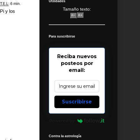
Utilidades
T.E.L
: 6 min.
Tamaño texto:
Pi y los
Para suscribirse
Reciba nuevos
posteos por
email:
Suscribirse
Powered by
Contra la astrología