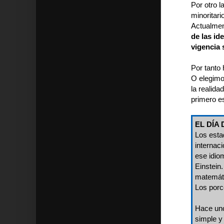
Por otro l
minoritar
Actualmen
de las id
vigencia 
Por tanto
O elegimo
la realid
primero es
EL DÍA 
Los esta
internaci
ese idio
Einstein.
matemáti
Los porc
Hace uno
simple y 