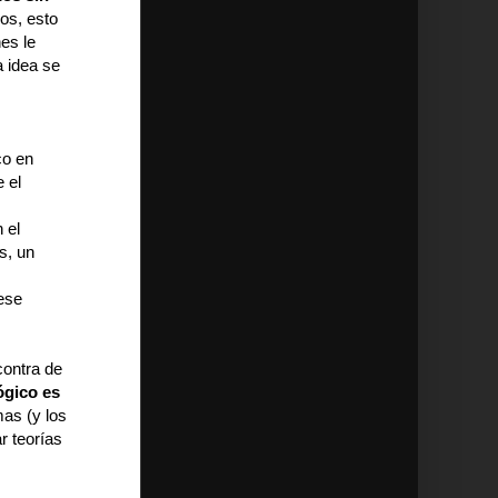
os, esto
es le
a idea se
co en
 el
 el
s, un
ese
 contra de
ógico es
as (y los
r teorías