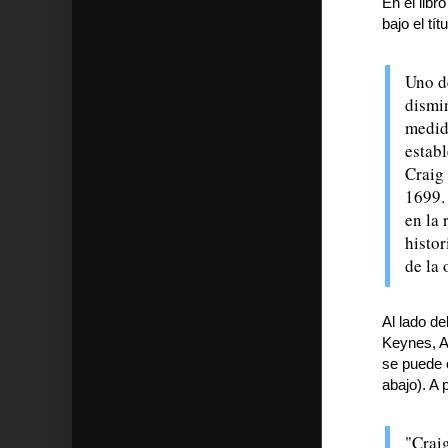
En el libr
bajo el tí
Uno de
dismi
medida
establ
Craig
1699. 
en la
histor
de la 
Al lado de
Keynes, A 
se puede o
abajo). A
"Craig