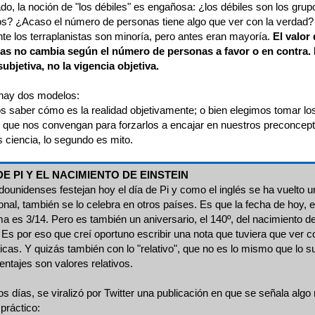
ado, la noción de "los débiles" es engañosa: ¿los débiles son los grup
ios? ¿Acaso el número de personas tiene algo que ver con la verdad?
te los terraplanistas son minoría, pero antes eran mayoría.
El valor
eas no cambia según el número de personas a favor o en contra. 
subjetiva, no la vigencia objetiva.
 hay dos modelos:
s saber cómo es la realidad objetivamente; o bien elegimos tomar lo
ad que nos convengan para forzarlos a encajar en nuestros preconcept
 ciencia, lo segundo es mito.
DE PI Y EL NACIMIENTO DE EINSTEIN
dounidenses festejan hoy el día de Pi y como el inglés se ha vuelto u
onal, también se lo celebra en otros países. Es que la fecha de hoy, e
ma es 3/14. Pero es también un aniversario, el 140º, del nacimiento de
 Es por eso que creí oportuno escribir una nota que tuviera que ver c
cas. Y quizás también con lo "relativo", que no es lo mismo que lo su
entajes son valores relativos.
s días, se viralizó por Twitter una publicación en que se señala alg
práctico: