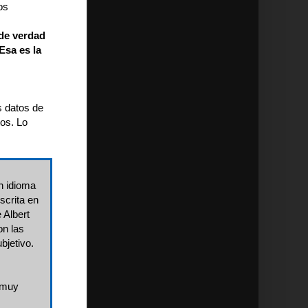
os
 de verdad
Esa es la
s datos de
os. Lo
n idioma
scrita en
 Albert
on las
bjetivo.
o muy