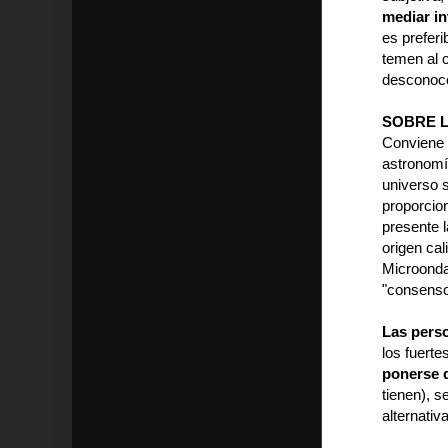
mediar in
es preferi
temen al c
desconoce
SOBRE L
Conviene 
astronomí
universo 
proporcio
presente 
origen cal
Microonda
"consenso 
Las perso
los fuerte
ponerse d
tienen), s
alternativ