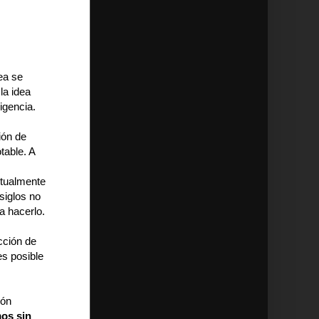
dea se
la idea
igencia.
ión de
table. A
rtualmente
siglos no
a hacerlo.
ección de
s posible
ión
os sin