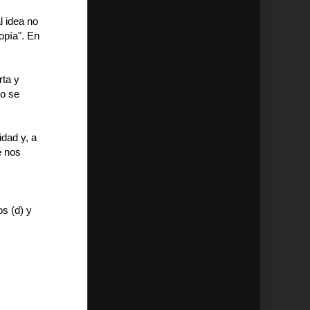
l idea no
opía". En
rta y
no se
idad y, a
e nos
os (d) y