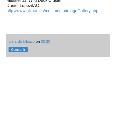
Messier 11, Wild Duck Cluster
Daniel López/IAC
http://www.gtc.iac.es/multimedia/imageGallery.php
Gerardo Blanco
en
00:30
Compartir