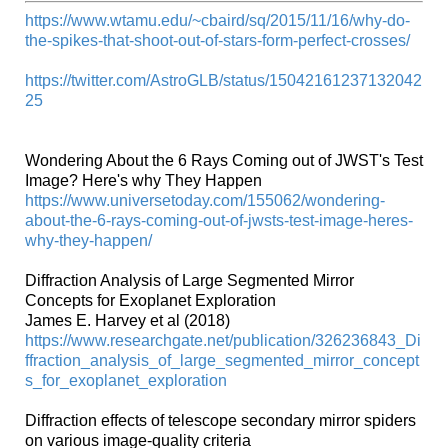
https://www.wtamu.edu/~cbaird/sq/2015/11/16/why-do-
the-spikes-that-shoot-out-of-stars-form-perfect-crosses/
https://twitter.com/AstroGLB/status/15042161237132042
25
Wondering About the 6 Rays Coming out of JWST's Test
Image? Here's why They Happen
https://www.universetoday.com/155062/wondering-
about-the-6-rays-coming-out-of-jwsts-test-image-heres-
why-they-happen/
Diffraction Analysis of Large Segmented Mirror
Concepts for Exoplanet Exploration
James E. Harvey et al (2018)
https://www.researchgate.net/publication/326236843_Di
ffraction_analysis_of_large_segmented_mirror_concept
s_for_exoplanet_exploration
Diffraction effects of telescope secondary mirror spiders
on various image-quality criteria