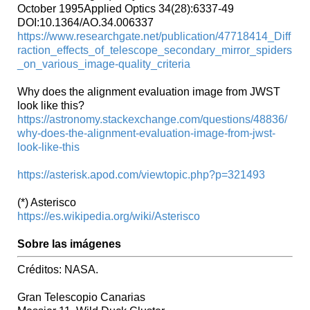
October 1995Applied Optics 34(28):6337-49
DOI:10.1364/AO.34.006337
https://www.researchgate.net/publication/47718414_Diff
raction_effects_of_telescope_secondary_mirror_spiders
_on_various_image-quality_criteria
Why does the alignment evaluation image from JWST
look like this?
https://astronomy.stackexchange.com/questions/48836/
why-does-the-alignment-evaluation-image-from-jwst-
look-like-this
https://asterisk.apod.com/viewtopic.php?p=321493
(*) Asterisco
https://es.wikipedia.org/wiki/Asterisco
Sobre las imágenes
Créditos: NASA.
Gran Telescopio Canarias