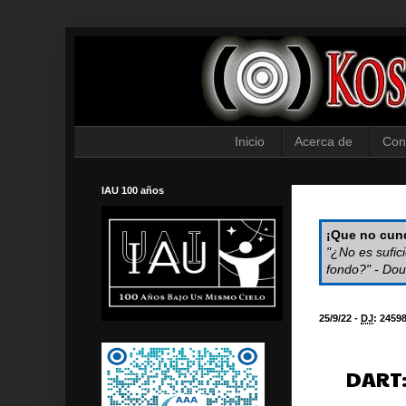
Inicio
Acerca de
Con
IAU 100 años
¡Que no cund
"¿No es sufic
fondo?" - Dou
25/9/22 -
DJ
:
2459
DART: