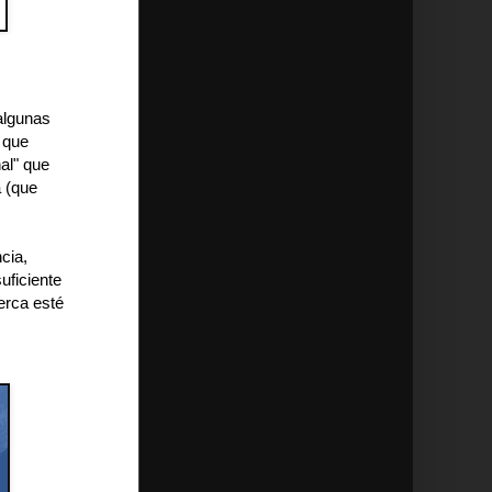
algunas
 que
al" que
a (que
cia,
uficiente
erca esté