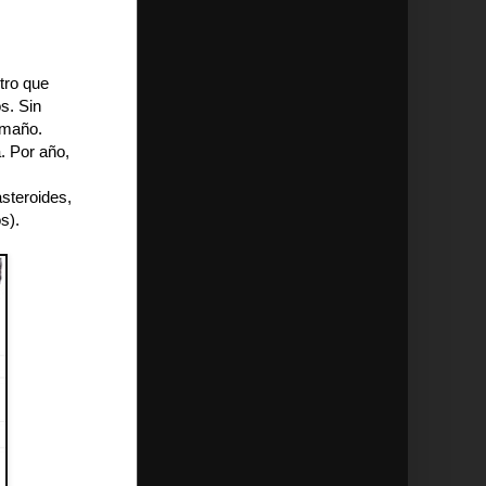
tro que
s. Sin
amaño.
. Por año,
asteroides,
s).