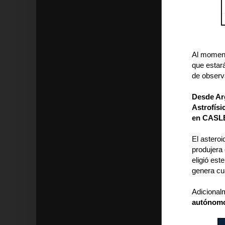
Al momento
que estar
de observ
Desde Arg
Astrofísi
en CASLE
El asteroi
produjera 
eligió es
genera cu
Adicional
autónom