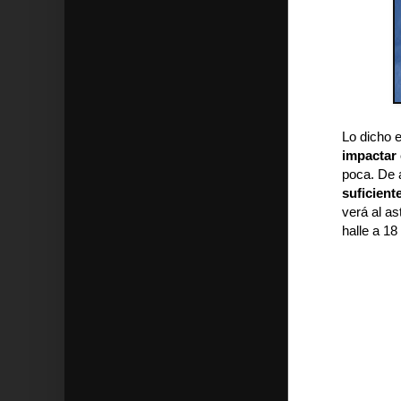
Lo dicho e
impactar 
poca. De 
suficient
verá al a
halle a 1