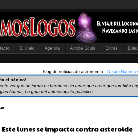
tacto
El Cielo
Agenda
Arroba Equis
Extras
Enla
Blog de noticias de astronomía -
Desde Buenos A
a el pánico!
iente ver que un jardín es hermoso sin tener que creer que también ha
glas Adams, La guía del autoestopista galáctico.
848
 Este lunes se impacta contra asteroide