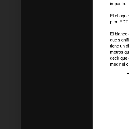
impacto.
El choque 
p.m. EDT.
El blanco 
que signif
tiene un 
metros que
decir que 
medir el c