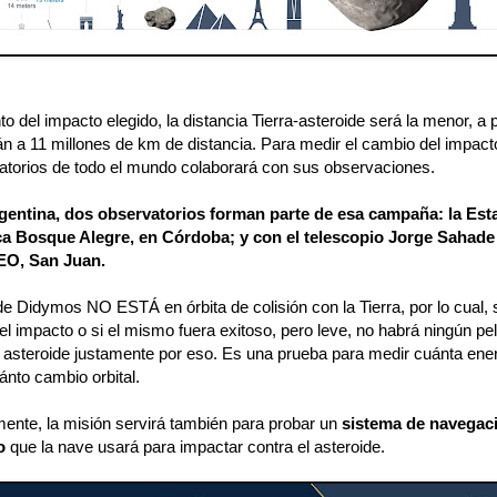
 del impacto elegido, la distancia Tierra-asteroide será la menor, a 
án a 11 millones de km de distancia. Para medir el cambio del impact
atorios de todo el mundo colaborará con sus observaciones.
entina, dos observatorios forman parte de esa campaña: la Est
ca Bosque Alegre, en Córdoba; y con el telescopio Jorge Sahade
O, San Juan.
de Didymos NO ESTÁ en órbita de colisión con la Tierra, por lo cual, 
el impacto o si el mismo fuera exitoso, pero leve, no habrá ningún pel
te asteroide justamente por eso. Es una prueba para medir cuánta ene
ánto cambio orbital.
mente, la misión servirá también para probar un
sistema de navegac
o
que la nave usará para impactar contra el asteroide.