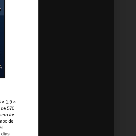
 × 1,9 ×
á de 570
era for
ampo de
el
 días