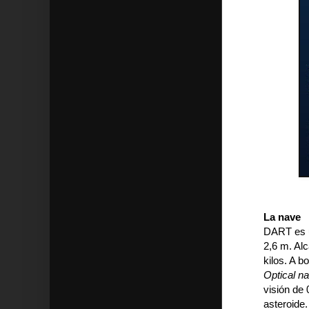
La nave
DART es u
2,6 m. Al
kilos. A b
Optical na
visión de
asteroide