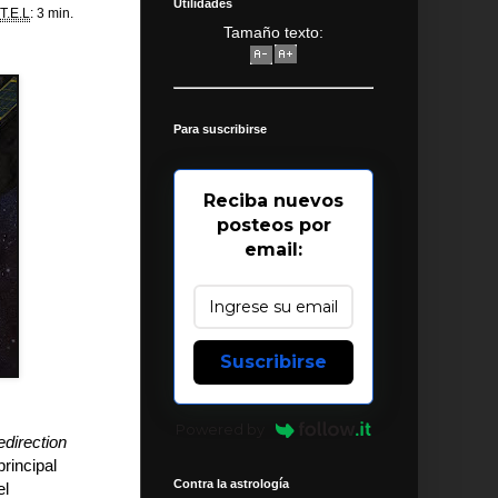
Utilidades
T.E.L
: 3 min.
Tamaño texto:
Para suscribirse
Reciba nuevos
posteos por
email:
Suscribirse
Powered by
direction
principal
Contra la astrología
el