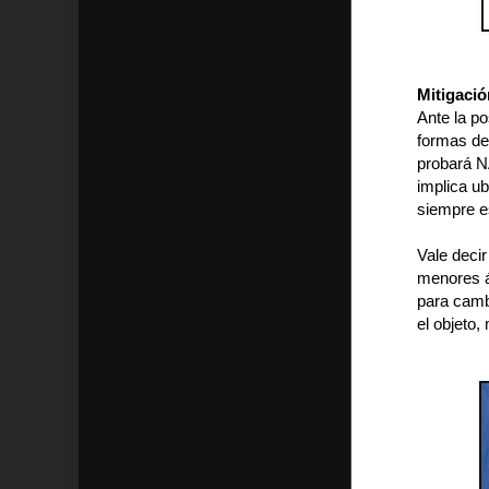
Mitigació
Ante la p
formas de
probará NA
implica ub
siempre es
Vale decir
menores á
para cambi
el objeto,