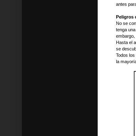
antes par
Peligros
No se con
tenga una 
embargo, 
Hasta el 
se descub
Todos los 
la mayoría