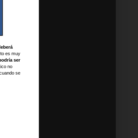
deberá
jeto es muy
odría ser
ico no
 cuando se