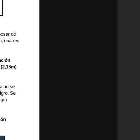
pesar de
o, una red
ación
 (2,15m)
si no se
igro. Se
rgía
ión