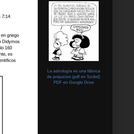
s 7:14
 en griego
ado Didymos
lo 160
nte, es
entíficos
La astrología es una fábrica
de prejuicios (pdf en Scribd)
PDF en Google Drive