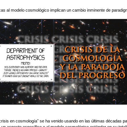
icas al modelo cosmológico implican un cambio inminente de paradi
"crisis en cosmología" se ha venido usando en las últimas décadas p
a un aspecto específico o al modelo cosmológico estándar en su totali