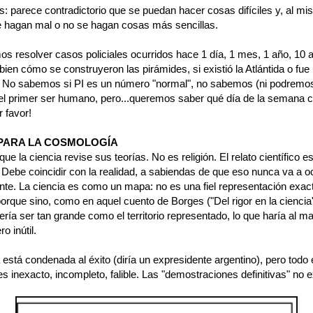
s: parece contradictorio que se puedan hacer cosas difíciles y, al m
e hagan mal o no se hagan cosas más sencillas.
s resolver casos policiales ocurridos hace 1 día, 1 mes, 1 año, 10 
en cómo se construyeron las pirámides, si existió la Atlántida o fue
. No sabemos si PI es un número "normal", no sabemos (ni podremo
 el primer ser humano, pero...queremos saber qué día de la semana c
 favor!
PARA LA COSMOLOGÍA
que la ciencia revise sus teorías. No es religión. El relato científico e
Debe coincidir con la realidad, a sabiendas de que eso nunca va a oc
te. La ciencia es como un mapa: no es una fiel representación exact
porque sino, como en aquel cuento de Borges ("Del rigor en la ciencia"
ía ser tan grande como el territorio representado, lo que haría al m
o inútil.
 está condenada al éxito (diría un expresidente argentino), pero todo 
 es inexacto, incompleto, falible. Las "demostraciones definitivas" no e