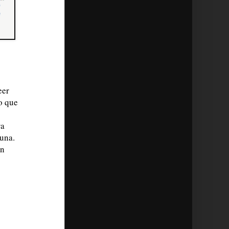
eer
o que
ra
una.
un