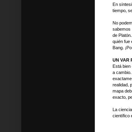
En síntesi
tiempo, s
No podemo
sabemos bi
de Platón
quién fue
Bang. ¡Por
UN VAR 
Está bien 
a cambio. 
exactamen
realidad, 
mapa deber
exacto, per
La ciencia
científico