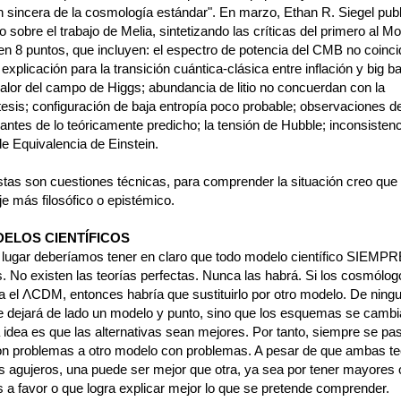
n sincera de la cosmología estándar". En marzo, Ethan R. Siegel publ
 sobre el trabajo de Melia, sintetizando las críticas del primero al M
en 8 puntos, que incluyen: el espectro de potencia del CMB no coinci
n explicación para la transición cuántica-clásica entre inflación y big b
valor del campo de Higgs; abundancia de litio no concuerdan con la
tesis; configuración de baja entropía poco probable; observaciones d
ntes de lo teóricamente predicho; la tensión de Hubble; inconsistenc
de Equivalencia de Einstein.
tas son cuestiones técnicas, para comprender la situación creo que 
e más filosófico o epistémico.
ELOS CIENTÍFICOS
 lugar deberíamos tener en claro que todo modelo científico SIEMPR
. No existen las teorías perfectas. Nunca las habrá. Si los cosmólog
ra el ΛCDM, entonces habría que sustituirlo por otro modelo. De ning
 dejará de lado un modelo y punto, sino que los esquemas se cambi
a idea es que las alternativas sean mejores. Por tanto, siempre se pa
n problemas a otro modelo con problemas. A pesar de que ambas te
s agujeros, una puede ser mejor que otra, ya sea por tener mayores
 a favor o que logra explicar mejor lo que se pretende comprender.