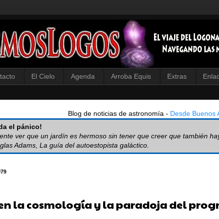
tacto
El Cielo
Agenda
Arroba Equis
Extras
Enla
Blog de noticias de astronomía -
Desde Buenos A
a el pánico!
iente ver que un jardín es hermoso sin tener que creer que también ha
glas Adams, La guía del autoestopista galáctico.
079
s en la cosmología y la paradoja del prog