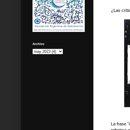
¿Las crít
Archivo
La frase 
referirse 