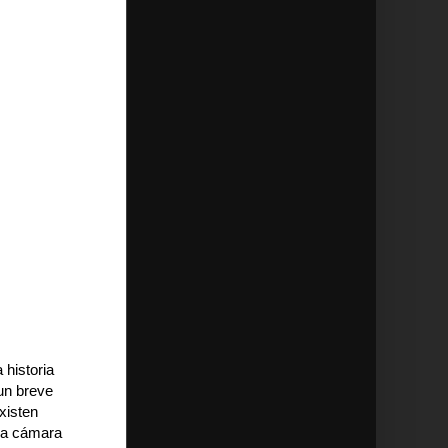
 historia
 un breve
xisten
 la cámara