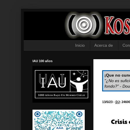
Inicio
Acerca de
Con
IAU 100 años
¡Que no cund
"¿No es sufic
fondo?" - Dou
13/5/23 -
DJ
:
2460
Crisi