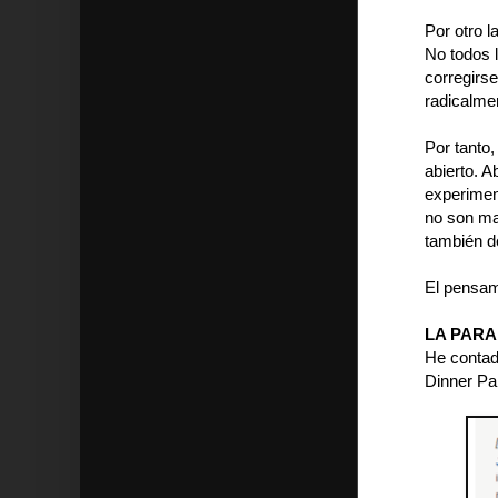
Por otro 
No todos 
corregirs
radicalme
Por tanto,
abierto. A
experimen
no son ma
también d
El pensam
LA PAR
He contado
Dinner Par