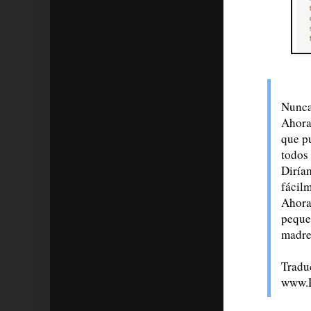
Nunca
Ahora
que p
todos
Diría
fácil
Ahora
pequeñ
madre 
Traduc
www.D