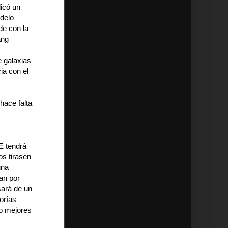
icó un
odelo
de con la
ang
e galaxias
ia con el
hace falta
E tendrá
os tirasen
una
an por
sará de un
orías
 o mejores