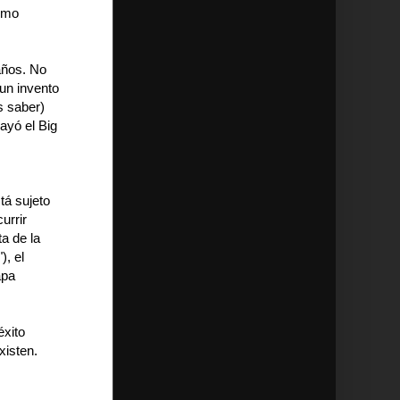
ismo
años. No
 un invento
s saber)
ayó el Big
stá sujeto
urrir
a de la
), el
apa
éxito
xisten.