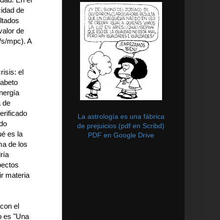
cidad de
ltados
valor de
/s/mpc). A
isis: el
fabeto
energía
a de
erificado
La astrología es una fábrica
ado
de prejuicios (pdf en Scribd)
ué es la
PDF en Google Drive
ma de los
ría
pectos
r materia
 con el
o es "Una