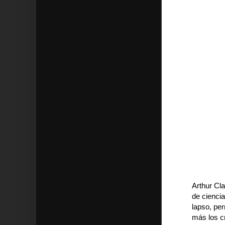
Arthur Cla
de ciencia
lapso, per
más los c