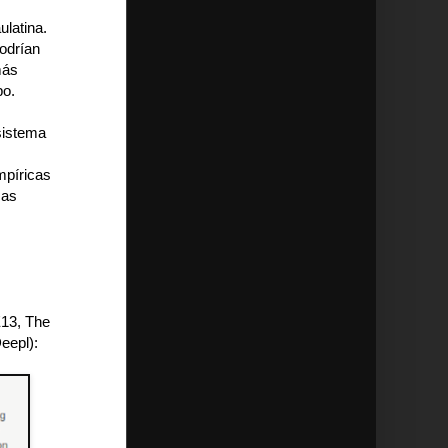
ulatina.
odrían
más
po.
 sistema
mpíricas
cas
E13, The
eepl):