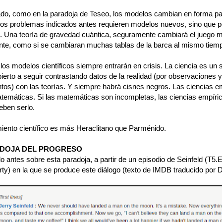
lado, como en la paradoja de Teseo, los modelos cambian en forma pa
los problemas indicados antes requieren modelos nuevos, sino que p
e. Una teoría de gravedad cuántica, seguramente cambiará el juego 
nte, como si se cambiaran muchas tablas de la barca al mismo tiem
 los modelos científicos siempre entrarán en crisis. La ciencia es un
bierto a seguir contrastando datos de la realidad (por observaciones y
tos) con las teorías. Y siempre habrá cisnes negros. Las ciencias e
temáticas. Si las matemáticas son incompletas, las ciencias empíri
eben serlo.
iento científico es más Heraclitano que Parménido.
ADOJA DEL PROGRESO
 antes sobre esta paradoja, a partir de un episodio de Seinfeld (T5.
ty) en la que se produce este diálogo (texto de IMDB traducido por D