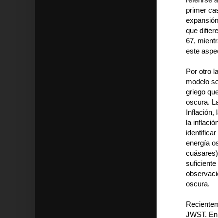
primer cas
expansión
que difie
67, mientr
este aspe
Por otro l
modelo se
griego que
oscura. La
Inflación,
la inflaci
identifica
energía os
cuásares)
suficiente
observaci
oscura.
Recienteme
JWST. En 