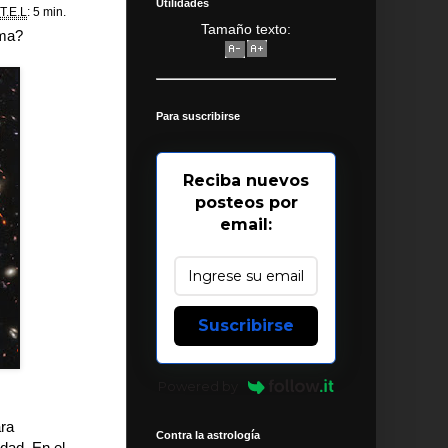
Utilidades
T.E.L
: 5 min.
Tamaño texto:
gma?
Para suscribirse
Reciba nuevos
posteos por
email:
Suscribirse
Powered by
ara
Contra la astrología
dad. En el