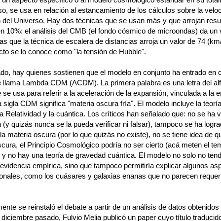
o, se usa en relación al estancamiento de los cálculos sobre la velo
 del Universo. Hay dos técnicas que se usan más y que arrojan resu
ren 10%: el análisis del CMB (el fondo cósmico de microondas) da un 
as que la técnica de escalera de distancias arroja un valor de 74 (km
cto se lo conoce como "la tensión de Hubble".
ado, hay quienes sostienen que el modelo en conjunto ha entrado en cr
 llama Lambda CDM (ΛCDM). La primera palabra es una letra del al
 se usa para referir a la aceleración de la expansión, vinculada a la 
 sigla CDM significa "materia oscura fría". El modelo incluye la teorí
 la Relatividad y la cuántica. Los críticos han señalado que: no se ha v
ón (y quizás nunca se la pueda verificar ni falsar), tampoco se ha logr
r la materia oscura (por lo que quizás no existe), no se tiene idea de q
cura, el Principio Cosmológico podría no ser cierto (acá meten el te
 y no hay una teoría de gravedad cuántica. El modelo no solo no tend
 evidencia empírica, sino que tampoco permitiría explicar algunos as
onales, como los cuásares y galaxias enanas que no parecen requeri
nte se reinstaló el debate a partir de un análisis de datos obtenidos
diciembre pasado, Fulvio Melia publicó un paper cuyo título traducid