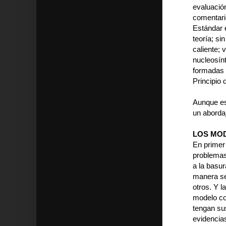
evaluació
comentario
Estándar 
teoría; si
caliente; 
nucleosín
formadas a
Principio 
Aunque es
un abordaj
LOS MOD
En primer
problemas
a la basu
manera se
otros. Y l
modelo co
tengan su
evidencias