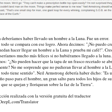
 deberíamos haber llevado un hombre a la Luna. Fue un error.
 todo se compara con ese logro. Ahora decimos: "¡No puedo cr
uedan hacer llegar un hombre a la Luna y prueba mi café!". Cre
 seríamos mucho más felices si no hubiéramos llegado a la luna.
mos: "¿No pueden hacer que la tapa de un frasco recetado se ab
mente? No me sorprende que no pudieran llevar al hombre a la L
 todo tiene sentido". Neil Armstrong debería haber dicho: "Es 
o paso para el hombre, un gran salto para todos los hijos de su
que se quejan y lloriquean sobre la faz de la Tierra".
ción realizada con la versión gratuita del traductor
eepL.com/Translator