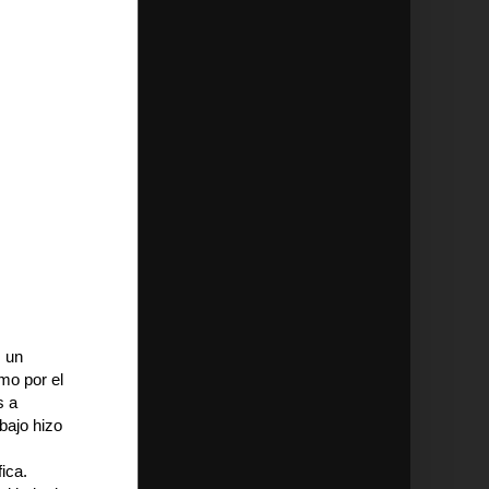
s un
mo por el
s a
bajo hizo
ica.