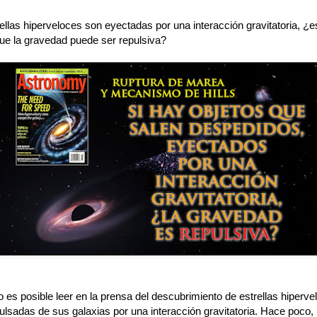
rellas hiperveloces son eyectadas por una interacción gravitatoria, ¿
que la gravedad puede ser repulsiva?
 es posible leer en la prensa del descubrimiento de estrellas hiperve
pulsadas de sus galaxias por una interacción gravitatoria. Hace poco