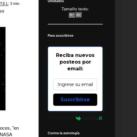
Utilidades
T.E.L
: 3 min.
Tamaño texto:
eso
Para suscribirse
Reciba nuevos
posteos por
email:
Suscribirse
Powered by
loces, "en
Contra la astrología
, NASA