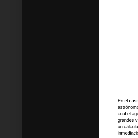
En el caso
astrónomo
cual el ag
grandes v
un cálculo
inmediacio