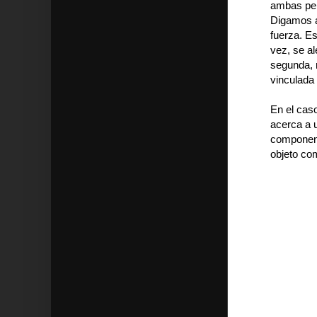
ambas per
Digamos a
fuerza. Es
vez, se al
segunda, 
vinculada 
En el caso
acerca a 
component
objeto com