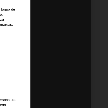
a forma de
su
rza
s mareas.
rsona tira
 con