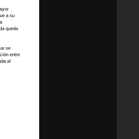
mayor
que a su
la
nda queda
que se
ción entre
ada al