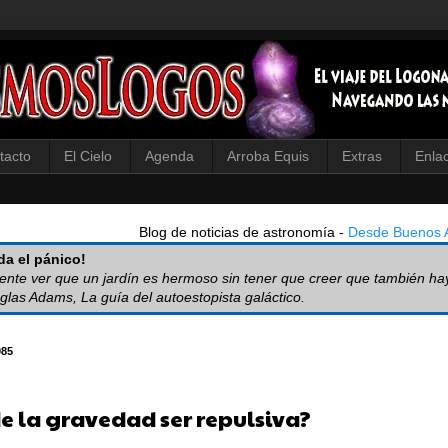
tacto
El Cielo
Agenda
Arroba Equis
Extras
Enla
Blog de noticias de astronomía -
Desde Buenos A
a el pánico!
iente ver que un jardín es hermoso sin tener que creer que también ha
glas Adams, La guía del autoestopista galáctico.
085
e la gravedad ser repulsiva?