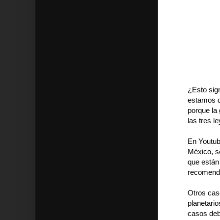
¿Esto sign
estamos di
porque la 
las tres l
En Youtub
México, s
que están
recomenda
Otros cas
planetario
casos deb