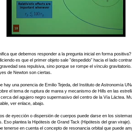
ifica que debemos responder a la pregunta inicial en forma positiva?
ciendo es que el primer objeto sale "despedido" hacia el lado contrar
gravedad sea repulsiva, sino porque se rompe el vínculo gravitatorio
eyes de Newton son ciertas.
e hay una ponencia de Emilio Tejeda, del Instituto de Astronomía U
obre el tema de ruptura de marea y mecanismo de Hills en las estrell
 cerca del agujero negro supermasivo del centro de la Vía Láctea. M
ble, ver enlace, abajo.
os de eyección o dispersión de cuerpos puede darse en los sistema
s. Eso plantea la Hipótesis de Grand Tack (Hipótesis del gran viraje).
e tenerse en cuenta el concepto de resonancia orbital que puede ampl