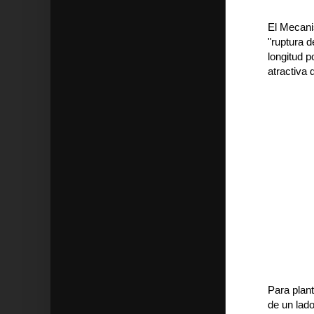
El Mecani
"ruptura d
longitud p
atractiva 
Para plan
de un lado