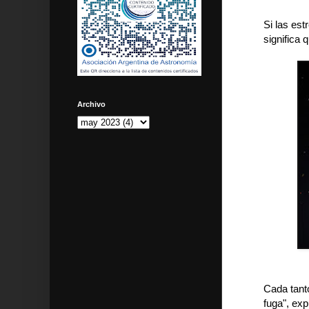
Si las est
significa 
Archivo
Cada tanto
fuga", ex