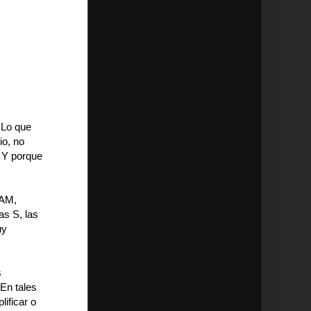
 Lo que
io, no
. Y porque
NAM,
as S, las
uy
s
 En tales
ificar o