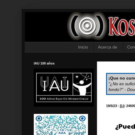
Inicio
Acerca de
Con
IAU 100 años
¡Que no cund
"¿No es sufic
fondo?" - Dou
19/5/23 -
DJ
:
2460
¿Pued