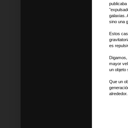
publicaba 
"expulsad
galaxias. 
sino una g
Estos cas
gravitator
es repuls
Digamos, a
mayor vel
un objeto 
Que un obj
generació
alrededor