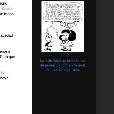
negro
sión de
ese modo,
gravedad
verse a
 Para que
La astrología es una fábrica
de prejuicios (pdf en Scribd)
PDF en Google Drive
 la
 haya