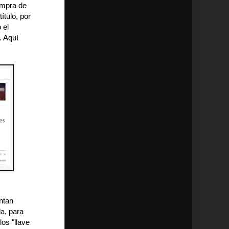
compra de
ítulo, por
 el
. Aquí
ntan
a, para
os "llave