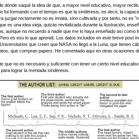
de dónde saqué la idea de que, a mayor nivel educativo, mayor rectit
e fui formando con el tiempo es que la sindéresis, es decir, la capac
ra juzgar rectamente no es innata, sino cultivada y por tanto, no es "n
e es una idea vieja, quizás revitalizada durante la Ilustración, ense
ios, aunque no recuerdo a nadie que me lo haya enseñado así como l
ero es eso lo que aprendí. Los datos incluidos en este breve post in
 Universitarios que creen que NASA no llegó a la Luna, que tienen cá
datos, que compran papers. He comentado aquí en otras ocasiones de
e que no es necesario y suficiente con tener un cierto nivel educativ
para lograr la mentada sindéresis.