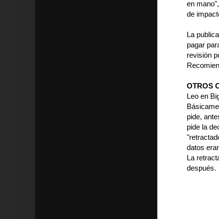
en mano", 
de impact
La publica
pagar para
revisión p
Recomiendo
OTROS 
Leo en Bi
Básicamen
pide, ant
pide la de
"retractad
datos eran
La retrac
después.