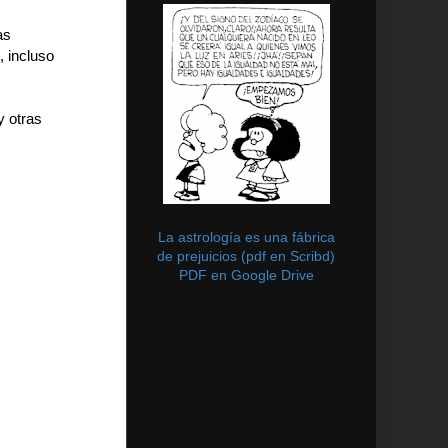
as
, incluso
y otras
La astrología es una fábrica
de prejuicios (pdf en Scribd)
PDF en Google Drive