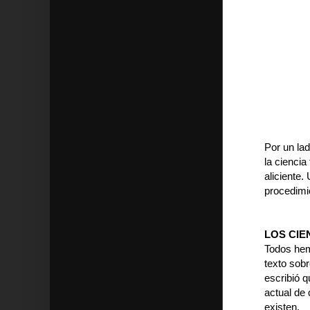
Por un lad
la ciencia
aliciente.
procedimi
LOS CIE
Todos hem
texto sobr
escribió 
actual de 
existen.