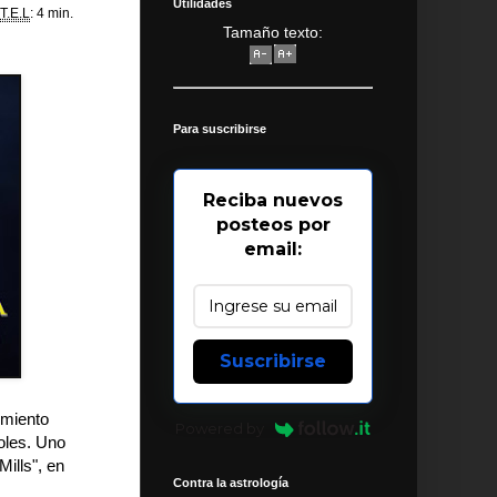
Utilidades
T.E.L
: 4 min.
Tamaño texto:
Para suscribirse
Reciba nuevos
posteos por
email:
Suscribirse
imiento
Powered by
moles. Uno
Mills", en
Contra la astrología