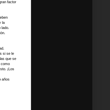
gran factor
deben
 la
 lado.
ión.
ad.
 si se le
las que se
ta como
sto. ¡Los
o años