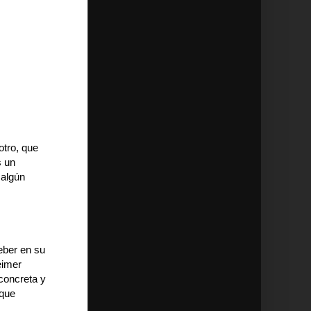
otro, que
s un
 algún
ber en su
eimer
concreta y
 que