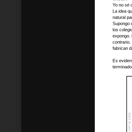
Yo no sé 
La idea qu
natural pa
Supongo qu
los coleg
expongo. P
contrario.
fabrican 
Es evident
terminado 