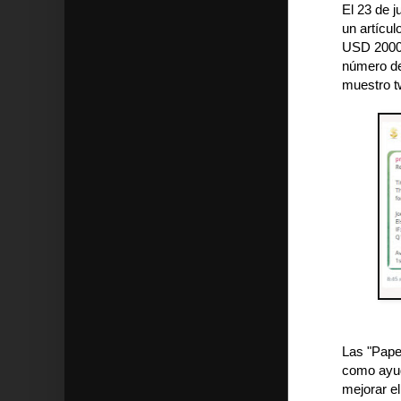
El 23 de j
un artícul
USD 2000 
número de
muestro tw
Las "Pape
como ayud
mejorar el