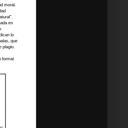
ud moral.
idad
atural".
ñada en
o
dican lo
balas, que
 plagio.
o formal