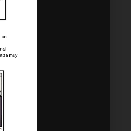
, un
ial
tetiza muy