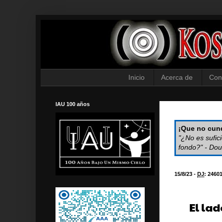
Inicio
Acerca de
Con
IAU 100 años
¡Que no cund
"¿No es sufic
fondo?" - Dou
15/8/23 -
DJ
:
2460
El lad