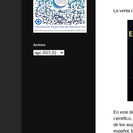
La venta d
Archivo
En este bl
científico
de los asp
español, f