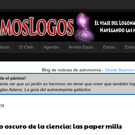
tacto
El Cielo
Agenda
Arroba Equis
Extras
Enla
Blog de noticias de astronomía -
Desde Buenos A
a el pánico!
iente ver que un jardín es hermoso sin tener que creer que también ha
glas Adams, La guía del autoestopista galáctico.
173
o oscuro de la ciencia: las paper mills